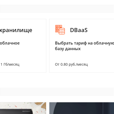
-хранилище
DBaaS
 облачное
Выбрать тариф на облачну
базу данных
а 1 Гб/месяц
От 0.80 руб./месяц