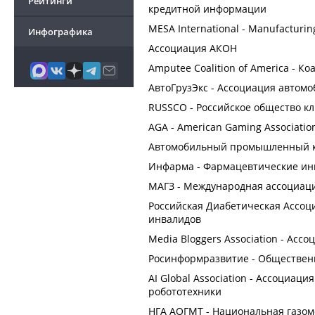
Рейтинги
кредитной информации
MESA International - Manufacturing
Инфографика
Ассоциация АКОН
Amputee Coalition of America - 
АвтоГрузЭкс - Ассоциация автом
RUSSCO - Российское общество к
AGA - American Gaming Associati
Автомобильный промышленный кл
Инфарма - Фармацевтические ин
МАГЗ - Международная ассоциаци
Российская Диабетическая Ассоц
инвалидов
Media Bloggers Association - Асс
Росинформразвитие - Обществен
AI Global Association - Ассоциац
робототехники
НГА АОГМТ - Национальная газом