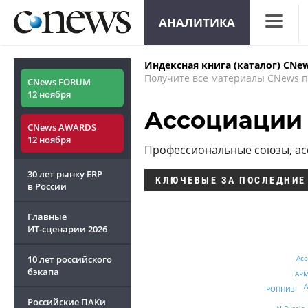
АНАЛИТИКА
CNews
Индексная книга (каталог) CNe
Аналитик
Получите все материалы CNews п
CNews FORUM
12 ноября
Конфере
Ассоциации
CNews AWARDS
Маркет
12 ноября
Профессиональные союзы, ас
Техника
30 лет рынку ERP
КЛЮЧЕВЫЕ
ЗА ПОСЛЕДНИЕ
ТВ
в России
Главные
ИТ-сценарии
2026
10 лет российского
Ас
бэкапа
АР
РОПНИЗ
Российские ПАКи
AI-Russia 