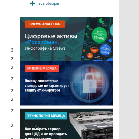
все обзоры
CNEWS ANALYTICS
Цифровые активы
«Росатома».
Инфографика CNews
2
2
2
МНЕНИЕ МЕСЯЦА
2
Почему соответствие
стандартам не гарантирует
2
защиту от киберугроз
2
2
ТЕХНОЛОГИЯ МЕСЯЦА
2
Как выбрать сервер
для ЦОД и не прогадать
в перспективе