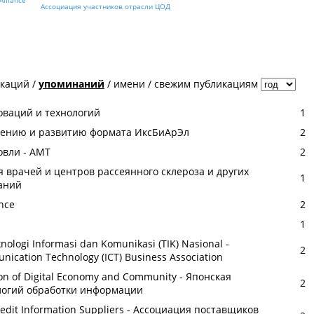
Ассоциация участников отрасли ЦОД
икаций
/
упоминаний
/
имени
/
свежим публикациям
оваций и технологий
1
дрению и развитию формата ИксБиАрЭл
2
овли - АМТ
2
 врачей и центров рассеянного склероза и других
1
аний
ance
2
1
ologi Informasi dan Komunikasi (TIK) Nasional -
2
ication Technology (ICT) Business Association
tion of Digital Economy and Community - Японская
2
логий обработки информации
redit Information Suppliers - Ассоциация поставщиков