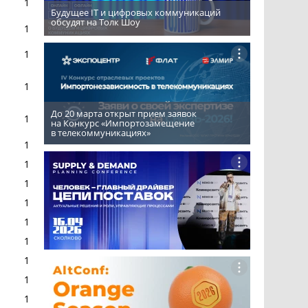
1
Будущее IT и цифровых коммуникаций
обсудят на Толк Шоу
1
1
1
До 20 марта открыт прием заявок
1
на Конкурс «Импортозамещение
в телекоммуникациях»
1
1
1
1
1
1
1
1
1