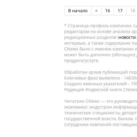
В начало
<
16
17
18
* Страница-профиль компании, сис
редактором на основе анализа а
редакционных разделов (
новости
интервью, а также содержание па
CNews было с именем компании и
может быть дополнен (обогащен)
продукте/услуге.
Обработан архив публикаций порт
Ключевых фраз выявлено - 146304
Создано именных указателей - 19
Редакция Индексной книги CNews
Читатели CNews — это руководит
экономики: индустрии информаци
технические специалисты депар
государственной власти, банков,
сотрудники компаний-поставщико