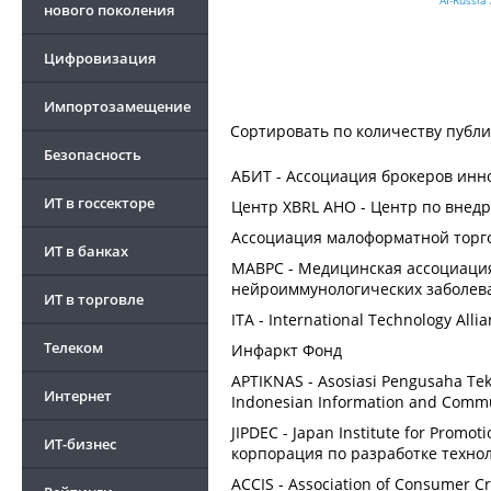
нового поколения
Цифровизация
Импортозамещение
Сортировать по
количеству публ
Безопасность
АБИТ - Ассоциация брокеров инн
ИТ в госсекторе
Центр XBRL АНО - Центр по вне
Ассоциация малоформатной торг
ИТ в банках
МАВРС - Медицинская ассоциация
нейроиммунологических заболев
ИТ в торговле
ITA - International Technology Alli
Телеком
Инфаркт Фонд
APTIKNAS - Asosiasi Pengusaha Tekn
Интернет
Indonesian Information and Commun
JIPDEC - Japan Institute for Promo
ИТ-бизнес
корпорация по разработке техно
ACCIS - Association of Consumer C