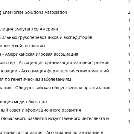
2
 Enterprise Solutions Association
2
1
Коалиция ампутантов Америки
1
обильных грузоперевозчиков и экспедиторов
1
линической онкологии
1
on - Американская игровая ассоциация
1
астер - Ассоциация организаций машиностроения
1
новации - Ассоциация фармацевтических компаний
1
я по генетическим заболеваниям
1
иация - Общероссийская общественная организация
1
оциация медиа-блоггеро
1
ный совет информационного развития
1
ия глобального развития искусственного интеллекта и
1
оторная ассоциация - Ассоциация организаций в