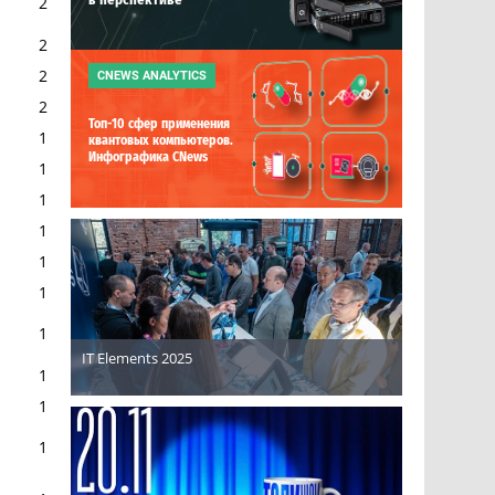
2
2
2
CNEWS ANALYTICS
2
Топ-10 сфер применения
1
квантовых компьютеров.
Инфографика CNews
1
1
1
1
1
1
IT Elements 2025
1
1
1