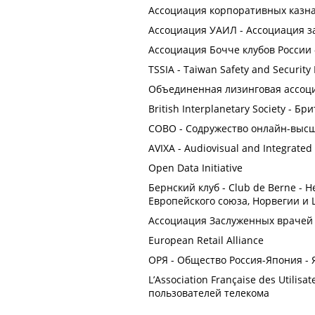
Ассоциация корпоративных казна
Ассоциация УАИЛ - Ассоциация з
Ассоциация Бочче клубов России 
TSSIA - Taiwan Safety and Security 
Объединенная лизинговая ассоц
British Interplanetary Society - 
СОВО - Содружество онлайн-выс
AVIXA - Audiovisual and Integrated
Open Data Initiative
Бернский клуб - Club de Berne -
Европейского союза, Норвегии и
Ассоциация Заслуженных врачей
European Retail Alliance
ОРЯ - Общество Россия-Япония -
L’Association Française des Utili
пользователей телекома