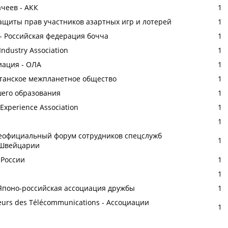
чеев - АКК
1
ащиты прав участников азартных игр и лотерей
1
- Российская федерация бочча
1
Industry Association
1
иация - ОЛА
1
Британское межпланетное общество
1
шего образования
1
 Experience Association
1
1
 Неофициальный форум сотрудников спецслужб
1
 Швейцарии
 России
1
1
 Японо-российская ассоциация дружбы
1
sateurs des Télécommunications - Ассоциации
1