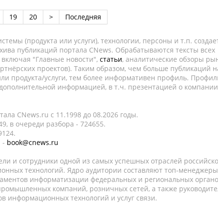
19
20
>
Последняя
темы (продукта или услуги), технологии, персоны и т.п. создае
рхива публикаций портала CNews. Обрабатываются тексты всех
, включая "Главные новости",
статьи
, аналитические обзоры рын
ртнёрских проектов). Таким образом, чем больше публикаций н
ли продукта/услуги, тем более информативен профиль. Профил
 дополнительной информацией, в т.ч. презентацией о компании
ала CNews.ru c 11.1998 до 08.2026 годы.
9, в очереди разбора - 724655.
9124.
 -
book@cnews.ru
ели и сотрудники одной из самых успешных отраслей российск
онных технологий. Ядро аудитории составляют топ-менеджеры
таментов информатизации федеральных и региональных орган
 промышленных компаний, розничных сетей, а также руководите
в информационных технологий и услуг связи.