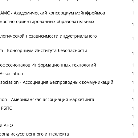
1
- AMC - Академический консорциум мэйнфреймов
1
нностно-ориентированных образовательных
1
логической независимости индустриального
1
rtium - Консорциум Института безопасности
1
рофессионалов Информационных технологий
1
Association
1
ssociation - Ассоциация Беспроводных коммуникаций
1
1
ation - Американская ассоциация маркетинга
1
а РБПО
1
1
ии АНО
1
нд искусственного интеллекта
1