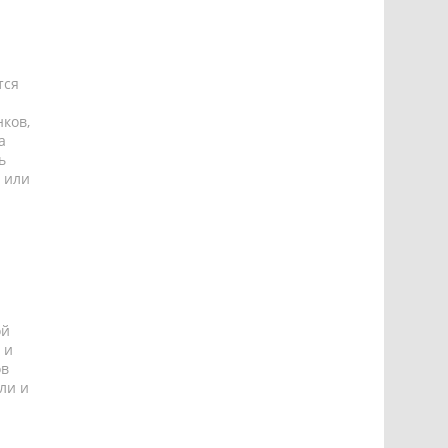
тся
ков,
а
ь
 или
ой
 и
ов
ли и