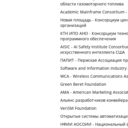
области газомоторного топлива
Academic Mainframe Consortium 
Новая площадь - Консорциум це
организаций
КТН ИПО АНО - Консорциум техно
программного обеспечения
AISIC - AI Safety Institute Conso
искусственного интеллекта США
ПАПИТ - Пермская Ассоциация п
Software and Information Industry 
WCA - Wireless Communications A
Green Beret Foundation
AMA - American Marketing Associ
Альянс разработчиков конвейер
VeriSM Foundation
Открытые системы автоматизац
НФИИ АОСОИИ - Национальный фо