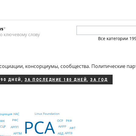
ws
*
а
о ключевому слову
Все категории
19
нции
социации, консорциумы, сообщества. Политические пар
 90 ДНЕЙ
,
ЗА ПОСЛЕДНИЕ 180 ДНЕЙ
,
ЗА ГОД
Linux Foundation
социация НАС
РСА
РФС
OCP
РКФ
МФК
АСЦР
АИРР
АРПП
АФТ
АРПЭ
АБД
АРПМ
Alliance