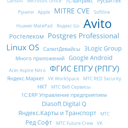
1С-Битрикс
РусБИТех
Lansoft
Microsoft Office
MITRE CVE
Рунити
Apple
Softline
Avito
Huawei MatePad
Яндекс Go
Postgres Professional
Ростелеком
Linux OS
3Logic Group
СалютДевайсы
Google Android
Много приложений
ФГИС ЕПГУ (РПГУ)
Acer Aspire Nitro
Яндекс.Маркет
VK WorkSpace
МТС RED Security
НКТ
МТС Веб Сервисы
1С:ERP Управление предприятием
Diasoft Digital Q
Яндекс.Карты и Транспорт
МТС
Ред Софт
МТС Future Crew
VK