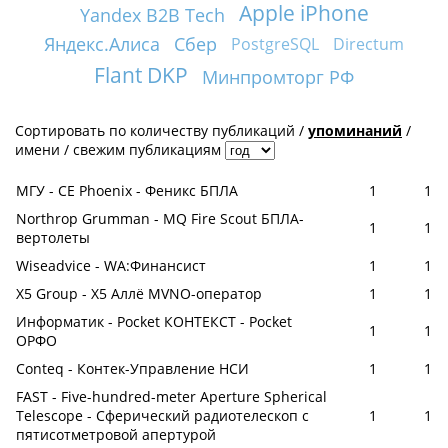
Apple iPhone
Yandex B2B Tech
Яндекс.Алиса
Сбер
PostgreSQL
Directum
Flant DKP
Минпромторг РФ
Сортировать по
количеству публикаций
/
упоминаний
/
имени
/
свежим публикациям
МГУ - CE Phoenix - Феникс БПЛА
1
1
Northrop Grumman - MQ Fire Scout БПЛА-
1
1
вертолеты
Wiseadvice - WA:Финансист
1
1
X5 Group - X5 Аллё MVNO-оператор
1
1
Информатик - Pocket КОНТЕКСТ - Pocket
1
1
ОРФО
Conteq - Контек-Управление НСИ
1
1
FAST - Five-hundred-meter Aperture Spherical
Telescope - Сферический радиотелескоп с
1
1
пятисотметровой апертурой