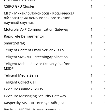
CSIRO GPU Cluster
1
1
МГУ - Михайло Ломоносов - Космическая
обсерватория Ломоносов - российский
1
1
научный спутник
Motorola VoIP Communication Gateway
1
1
Rapid File Defragmentor
1
1
SmartDefrag
1
1
Teligent Content Email Server - TCES
1
1
Teligent SMS-MT ScreeningApplication
1
1
Teligent Mobile Service Delivery Platform -
1
1
MSDP
Teligent Media Server
1
1
Teligent Collect Call
1
1
F-Secure Online - F-SOS
1
1
F-Secure Messaging Security Gateway
1
1
Kaspersky AVZ - Антивирус Зайцева
1
1
РосЭко - МООН - Информационная