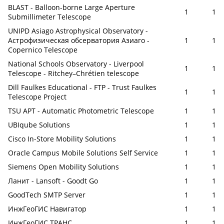
BLAST - Balloon-borne Large Aperture
1
1
Submillimeter Telescope
UNIPD Asiago Astrophysical Observatory -
Астрофизическая обсерватория Азиаго -
1
1
Copernico Telescope
National Schools Observatory - Liverpool
1
1
Telescope - Ritchey–Chrétien telescope
Dill Faulkes Educational - FTP - Trust Faulkes
1
1
Telescope Project
TSU APT - Automatic Photometric Telescope
1
1
UBIqube Solutions
1
1
Cisco In-Store Mobility Solutions
1
1
Oracle Campus Mobile Solutions Self Service
1
1
Siemens Open Mobility Solutions
1
1
Ланит - Lansoft - Goodt Go
1
1
GoodTech SMTP Server
1
1
ИнжГеоГИС Навигатор
1
1
ИнжГеоГИС ТРАНС
1
1