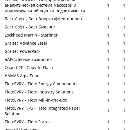
аналитическая система массовой и
1
1
индивидуальной оценки недвижимости
Бест Софт - Бест:Энергоэффективность
1
1
Бест Софт - Бест:Биллинг
1
1
Lockheed Martin - Starliner
1
1
Graitec Advance Steel
1
1
Graitec PowerPack
1
1
БАРС.Лесное хозяйство
1
1
Qsan C2F - Copy-to-Flash
1
1
HAMAS AqsaTube
1
1
TietoEVRY - Tieto Energy Components
1
1
TietoEVRY - Tieto Industry Solutions
1
1
TietoEVRY - Tieto Mill-in-the-Box
1
1
TietoEVRY TIPS - Tieto Integrated Paper
1
1
Solution
TietoEVRY - Tieto Forrest
1
1
Vocord LiteVision
1
1