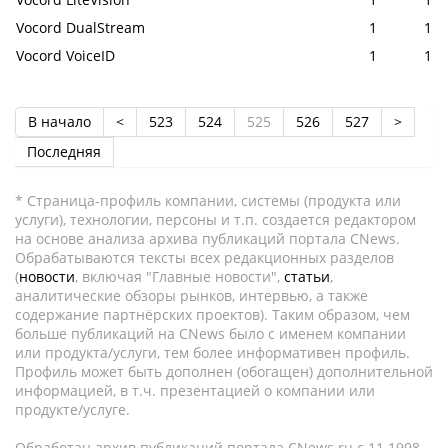
Vocord DualStream
1
1
Vocord VoiceID
1
1
В начало
<
523
524
525
526
527
>
Последняя
* Страница-профиль компании, системы (продукта или
услуги), технологии, персоны и т.п. создается редактором
на основе анализа архива публикаций портала CNews.
Обрабатываются тексты всех редакционных разделов
(
новости
, включая "Главные новости",
статьи
,
аналитические обзоры рынков, интервью, а также
содержание партнёрских проектов). Таким образом, чем
больше публикаций на CNews было с именем компании
или продукта/услуги, тем более информативен профиль.
Профиль может быть дополнен (обогащен) дополнительной
информацией, в т.ч. презентацией о компании или
продукте/услуге.
Обработан архив публикаций портала CNews.ru c 11.1998