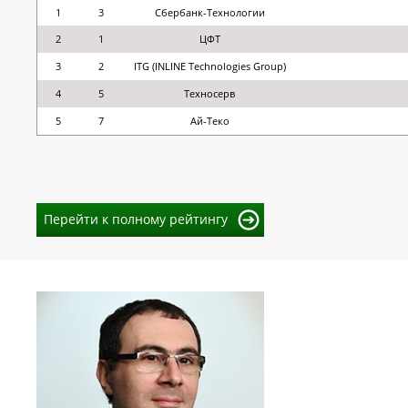
1
3
Сбербанк-Технологии
2
1
ЦФТ
3
2
ITG (INLINE Technologies Group)
4
5
Техносерв
5
7
Ай-Теко
Перейти к полному рейтингу