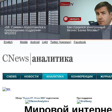
«Mr. Сумкин» подготовился к
Как строился электронный
прекращению поддержки
бизнес Банка Москвы?
WS2003
English
Mobile
Android
Light
Twitter (topnews)
Facebook
Заоблачная оптимизация: как
Рейтинг CNewsInfrastructure 20
Faberlic изменил подход к
приглашаем участвовать
аналитике
CNEWS
НОВОСТИ
АНАЛИТИКА
КОНФЕРЕНЦИИ
ЖУРНА
Обзор
"Рынок ИТ: Итоги 2006"
подготовлен
При поддержке
Мировой интерне