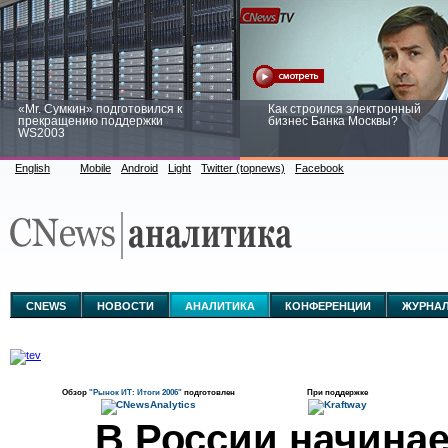
«Mr. Сумкин» подготовился к
Как строился электронный
прекращению поддержки
бизнес Банка Москвы?
WS2003
English
Mobile
Android
Light
Twitter (topnews)
Facebook
Заоблачная оптимизация: как
Рейтинг CNewsInfrastructure 20
Faberlic изменил подход к
приглашаем участвовать
аналитике
CNEWS
НОВОСТИ
АНАЛИТИКА
КОНФЕРЕНЦИИ
ЖУРНА
Обзор
"Рынок ИТ: Итоги 2006"
подготовлен
При поддержке
В России начина