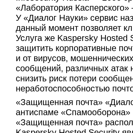
«Лаборатория Касперского» 
У «Диалог Науки» сервис на
данный момент позволяет кли
Услуга же Kaspersky Hosted S
защитить корпоративные почт
и от вирусов, мошеннически
сообщений, различных атак 
снизить риск потери сообще
неработоспособностью почто
«Защищенная почта» «Диало
антиспаме «Спамооборона» 
«Защищенная почта» распол
Kaspersky Hosted Security я