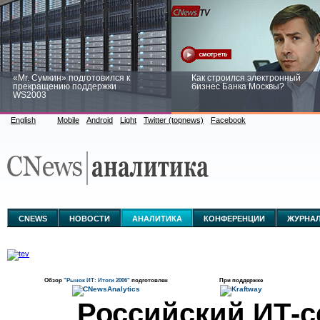
«Mr. Сумкин» подготовился к
Как строился электронный
прекращению поддержки
бизнес Банка Москвы?
WS2003
English
Mobile
Android
Light
Twitter (topnews)
Facebook
Заоблачная оптимизация: как
Рейтинг CNewsInfrastructure 20
Faberlic изменил подход к
приглашаем участвовать
аналитике
CNEWS
НОВОСТИ
АНАЛИТИКА
КОНФЕРЕНЦИИ
ЖУРНА
Обзор
"Рынок ИТ: Итоги 2006"
подготовлен
При поддержке
Российский ИТ-с