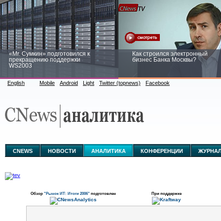
«Mr. Сумкин» подготовился к
Как строился электронный
прекращению поддержки
бизнес Банка Москвы?
WS2003
English
Mobile
Android
Light
Twitter (topnews)
Facebook
Заоблачная оптимизация: как
Рейтинг CNewsInfrastructure 20
Faberlic изменил подход к
приглашаем участвовать
аналитике
CNEWS
НОВОСТИ
АНАЛИТИКА
КОНФЕРЕНЦИИ
ЖУРНА
Обзор
"Рынок ИТ: Итоги 2006"
подготовлен
При поддержке