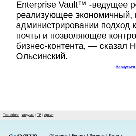
Enterprise Vault™ -ведущее 
реализующее экономичный, н
администрировании подход 
почты и позволяющее контр
бизнес-контента, — сказал 
Ольсинский.
Вернуться 
Техноблог
|
Форумы
|
ТВ
|
Архив
Об издании
|
Реклама
|
Вакансии
|
Контакты