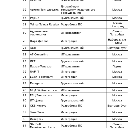
Дистрибуция
66
Авикон Текнолоджис
телекоммуникационного
Москва
оборудования
67
РДТЕХ
Группа компаний
Москва
Нижний
68
Telma (Teleca Russia)
Разработка ПО
Новгород
Аудит-новые
Санкт-
69
ИТ-консалтинг
технологии
Петербург
Набережные
70
Форт Диалог
Интеграция
Челны
71
АСП
Группа компаний
Екатеринбург
72
AT Consulting
ИТ-консалтинг
Москва
73
ИКТ
Группа компаний
Москва
74
Парма-Телеком
ИТ-консалтинг
Пермь
75
UAFI-T
Интеграция
Москва
76
LETA IT-company
Интеграция
Москва
77
Entegrum
Группа компаний
Москва
78
МЦФЭР-Консалтинг
ИТ-консалтинг
Москва
79
ГВЦ Энергетики
Интеграция
Москва
80
ИТ-Центр
Группа компаний
Москва
81
СКБ Контур
Разработка ПО
Екатеринбург
82
ТелеСвязь
Интеграция
Москва
83
Интертех
Интеграция
Москва
StarSoft
Санкт-
84
Разработка ПО
Development Labs
Петербург