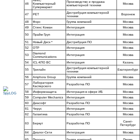
НИКС
Производство и продажа
46
Компьютерный
Москва
компьютерной техники
Супермаркет
Дистрибуция компьютерной
47
РЕТ
Воронеж
техники
48
Форс
Группа компаний
Москва
49
Стинс Коман
Интеграция
Москва
50
Прайм Груп
Интеграция
Москва
51
Новый Диск *
Дистрибуция ПО
Москва
52
ОТР
Интеграция
Москва
Diamond
53
Интеграция
Москва
Communications
54
ICL-КПО ВС
Интеграция
Казань
Дистрибуция компьютерной
55
Трилайн
Екатеринбург
техники
56
Amphora Group
Группа компаний
Москва
Лаборатория
57
Разработка ПО
Москва
Касперского
58
Информзащита
Интеграция в сфере ИБ
Москва
59
Computer Mechanics
Интеграция
Москва
60
Диасофт
Разработка ПО
Москва
61
Черус
Интеграция
Москва
62
Галактика
Разработка ПО
Москва
Санкт-
63
Беркут
Разработка ПО
Петербург
64
Диалог-Сети
Интеграция
Москва
65
Прогноз
Группа компаний
Пермь