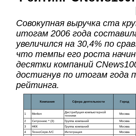
Совокупная выручка ста кр
итогам 2006 года составила
увеличился на 30,4% по срав
что темпы его роста начин
десятки компаний CNews100
достигнув по итогам года 
рейтинга.
Компания
Сфера деятельности
Город
Дистрибуция компьютерной
1
Merlion
Москва
техники
2
Ситроникс * (3)
Группа компаний
Москва
3
НКК
Группа компаний
Москва
4
ТехноСерв А/С
Интеграция
Москва