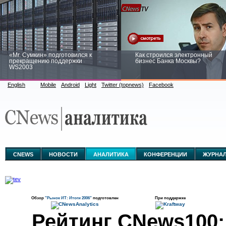
«Mr. Сумкин» подготовился к
Как строился электронный
прекращению поддержки
бизнес Банка Москвы?
WS2003
English
Mobile
Android
Light
Twitter (topnews)
Facebook
Заоблачная оптимизация: как
Рейтинг CNewsInfrastructure 20
Faberlic изменил подход к
приглашаем участвовать
аналитике
CNEWS
НОВОСТИ
АНАЛИТИКА
КОНФЕРЕНЦИИ
ЖУРНА
Обзор
"Рынок ИТ: Итоги 2006"
подготовлен
При поддержке
Рейтинг CNews100