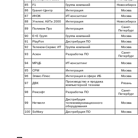
85
F1
Группа компаний
Новосибирск
86
Гранит-Центр
Интеграция
Москва
87
ИНЭК
ИТ-консалтинг
Москва
88
Утилекс АйТи 2000
Интеграция
Новосибирск
Санкт-
89
Поликом Про
Интеграция
Петербург
90
Е+Е Групп
Группа компаний
Москва
91
PlayFon
Дистрибуция ПО
Москва
92
Телеком-Сервис ИТ
Группа компаний
Москва
Санкт-
93
Аскон
Разработка ПО
Петербург
94
МРЦБ
ИТ-консалтинг
Москва
95
CPM
Интеграция
Москва
96
Элвис-Плюс
Интеграция в сфере ИБ
Москва
Производство и продажа
97
ДВК
Рязань
компьютерной техники
Санкт-
98
Рексофт
Разработка ПО
Петербург
Дистрибуция
99
Нетвелл
телекоммуникационного
Москва
оборудования
100
Softkey
Дистрибуция ПО
Москва