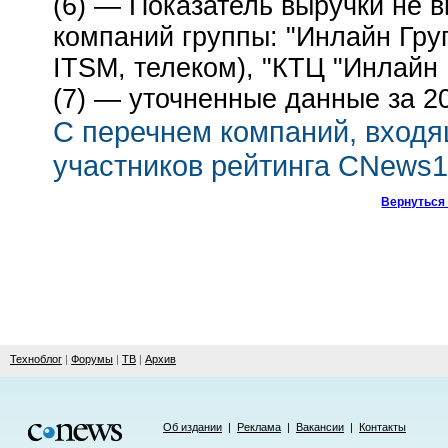
(6) — Показатель выручки не
компаний группы: "Инлайн Гру
ITSM, телеком), "КТЦ "Инлайн 
(7) — уточненные данные за 20
С перечнем компаний, входя
участников рейтинга CNews1
Вернуться 
Техноблог
|
Форумы
|
ТВ
|
Архив
Об издании
|
Реклама
|
Вакансии
|
Контакты