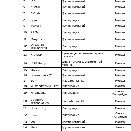
5
IBS
Группа компаний
Москва
6
ЛАНИТ
Группа компаний
Москва
7
R-Style
Группа компаний
Москва
8
Крок
Интеграция
Москва
9
Verysell
Группа компаний
Москва
10
Ай-Теко
Интеграция
Москва
11
Микротест
Группа компаний
Москва
Открытые
12
Интеграция
Москва
Технологии
Производство компьютерной
13
Kraftway
Москва
техники
Дистрибуция компьютерной
14
RRC Group
Москва
техники
15
Оптима
Интеграция
Москва
16
Компьюлинк (5)
Группа компаний
Москва
17
1С *
Разработка ПО
Москва
18
Инфосистемы Джет
Интеграция
Москва
Санкт-
19
Ниеншанц
Интеграция
Петербург
Cognitive
20
Разработка ПО
Москва
Technologies *
21
Энвижн Груп
Интеграция
Москва
Санкт-
22
BCC
Интеграция
Петербург
23
Фан
Группа компаний
Москва
24
Стек
Группа компаний
Томск