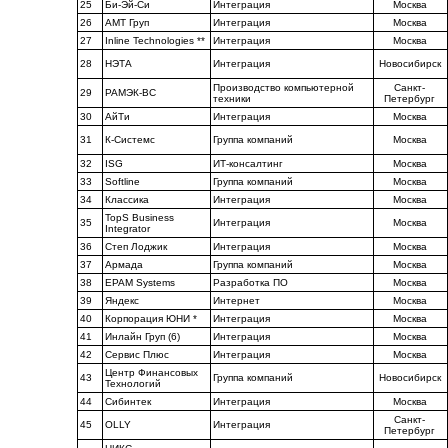
25
Би-Эй-Си
Интеграция
Москва
26
АМТ Груп
Интеграция
Москва
27
Inline Technologies **
Интеграция
Москва
28
НЭТА
Интеграция
Новосибирск
Производство компьютерной
Санкт-
29
РАМЭК-ВС
техники
Петербург
30
АйТи
Интеграция
Москва
31
К-Системс
Группа компаний
Москва
32
ISG
ИТ-консалтинг
Москва
33
Softline
Группа компаний
Москва
34
Классика
Интеграция
Москва
TopS Business
35
Интеграция
Москва
Integrator
36
Степ Лоджик
Интеграция
Москва
37
Армада
Группа компаний
Москва
38
EPAM Systems
Разработка ПО
Москва
39
Яндекс
Интернет
Москва
40
Корпорация ЮНИ *
Интеграция
Москва
41
Инлайн Груп (6)
Интеграция
Москва
42
Сервис Плюс
Интеграция
Москва
Центр Финансовых
43
Группа компаний
Новосибирск
Технологий
44
Сибинтек
Интеграция
Москва
Санкт-
45
OLLY
Интеграция
Петербург