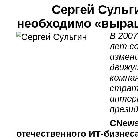
Сергей Сульг
необходимо «выращ
В 200
лет со
измени
движу
компа
страт
интер
прези
CNews
отечественного ИТ-бизнеса