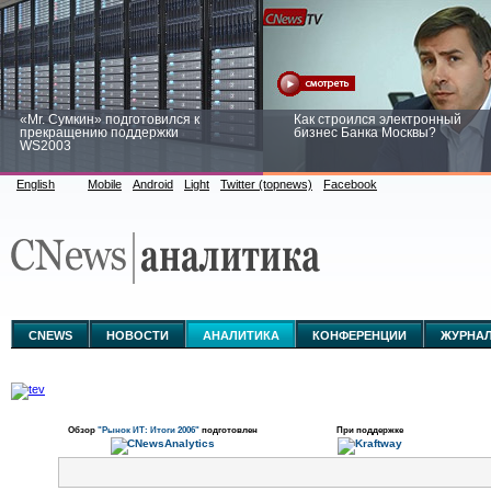
«Mr. Сумкин» подготовился к
Как строился электронный
прекращению поддержки
бизнес Банка Москвы?
WS2003
English
Mobile
Android
Light
Twitter (topnews)
Facebook
Заоблачная оптимизация: как
Рейтинг CNewsInfrastructure 20
Faberlic изменил подход к
приглашаем участвовать
аналитике
CNEWS
НОВОСТИ
АНАЛИТИКА
КОНФЕРЕНЦИИ
ЖУРНА
Обзор
"Рынок ИТ: Итоги 2006"
подготовлен
При поддержке