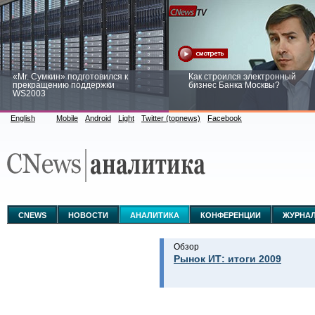
«Mr. Сумкин» подготовился к
Как строился электронный
прекращению поддержки
бизнес Банка Москвы?
WS2003
English
Mobile
Android
Light
Twitter (topnews)
Facebook
Заоблачная оптимизация: как
Рейтинг CNewsInfrastructure 20
Faberlic изменил подход к
приглашаем участвовать
аналитике
CNEWS
НОВОСТИ
АНАЛИТИКА
КОНФЕРЕНЦИИ
ЖУРНА
Обзор
Рынок ИТ: итоги 2009