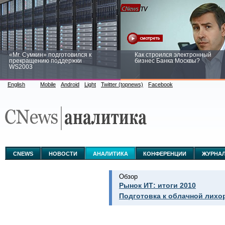
«Mr. Сумкин» подготовился к
Как строился электронный
прекращению поддержки
бизнес Банка Москвы?
WS2003
English
Mobile
Android
Light
Twitter (topnews)
Facebook
Заоблачная оптимизация: как
Рейтинг CNewsInfrastructure 20
Faberlic изменил подход к
приглашаем участвовать
аналитике
CNEWS
НОВОСТИ
АНАЛИТИКА
КОНФЕРЕНЦИИ
ЖУРНА
Обзор
Рынок ИТ: итоги 2010
Подготовка к облачной лихо