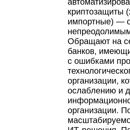
автоматизирова
криптозащиты (
импортные) — о
непреодолимым
Обращают на с
банков, имеющ
с ошибками про
технологическо
организации, к
ослаблению и 
информационно
организации. П
масштабируемо
ИТ-решения. По