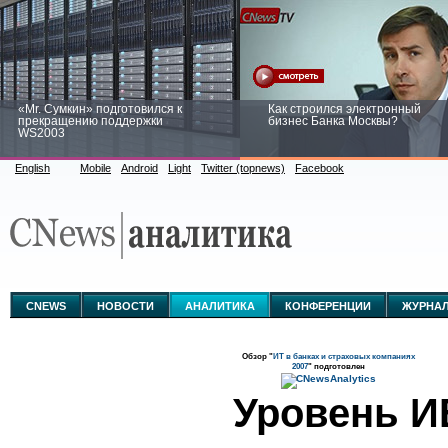
«Mr. Сумкин» подготовился к
Как строился электронный
прекращению поддержки
бизнес Банка Москвы?
WS2003
English
Mobile
Android
Light
Twitter (topnews)
Facebook
Заоблачная оптимизация: как
Рейтинг CNewsInfrastructure 20
Faberlic изменил подход к
приглашаем участвовать
аналитике
CNEWS
НОВОСТИ
АНАЛИТИКА
КОНФЕРЕНЦИИ
ЖУРНА
Обзор "
ИТ в банках и страховых компаниях
2007
" подготовлен
Уровень И