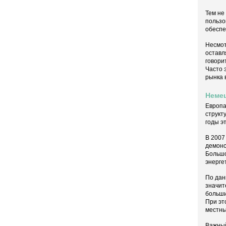
Тем не
пользо
обеспе
Несмот
оставл
говори
Часто 
рынка 
Немец
Европа
структ
годы э
В 2007
демонс
Большо
энерге
По дан
значит
больши
При эт
местны
Важный