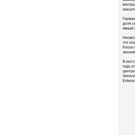
контро
оказат
Герман
доля с
явный 
Несмот
что сп
Forum 
эконом
В наст
года э
центро
Service
Enterp