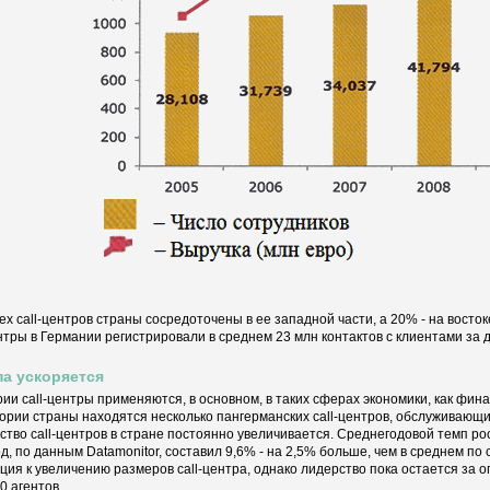
ех call-центров страны сосредоточены в ее западной части, а 20% - на восток
ентры в Германии регистрировали в среднем 23 млн контактов с клиентами за д
а ускоряется
рии call-центры применяются, в основном, в таких сферах экономики, как фина
ории страны находятся несколько пангерманских call-центров, обслуживающ
ство call-центров в стране постоянно увеличивается. Среднегодовой темп ро
од, по данным Datamonitor, составил 9,6% - на 2,5% больше, чем в среднем п
ция к увеличению размеров call-центра, однако лидерство пока остается за
0 агентов.