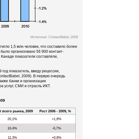
Источник: ContactBabel, 2009
игло 1,5 млн человек, что составило более
 было организовано 56 900 контакт-
в Канаде показатели составляли,
9 год показатель, ввиду рецессии,
ntactBabel, 2009). В первую очередь
акже банки и организации
а услуг, СМИ и отрасль ИКТ.
009
т всего рынка, 2009
Рост 2006 - 2009, %
20,1%
+1,8%
16,4%
-6,7%
11,3%
+0,8%