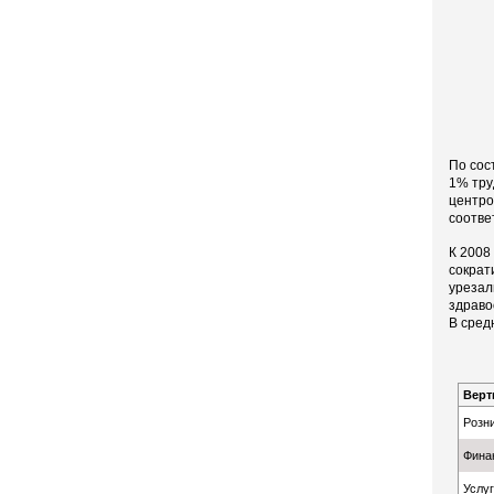
По сос
1% тру
центро
соответ
К 2008
сократ
урезал
здраво
В сред
Верт
Розни
Фина
Услуг