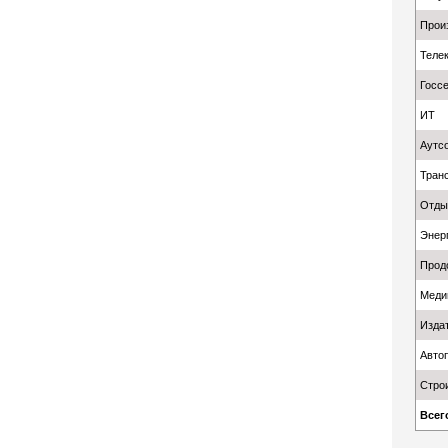
Прои
Теле
Госсе
ИТ
Аутсо
Тран
Отды
Энер
Прод
Меди
Изда
Авто
Стро
Всег