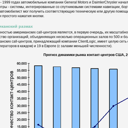
 - 1999 годах автомобильные компании General Motors и DaimlerChrysler нач
ентры - системы, интегрированные со спутниковыми системами навигации, бор
автомобилист мог получить соответствующую техническую или другую помощь
 простого нажатия кнопки.
иканский размах
ностью американских call-центров является, в первую очередь, их масштабно
ство организаций, объединяющих несколько операционных залов по 500 и бо
анских call-центров, принадлежащий компании ClientLogic, имеет целую сеть
ператоров в каждом) и 19 в Европе (с залами меньшей численности).
Прогноз динамики рынка контакт-центров США, 2