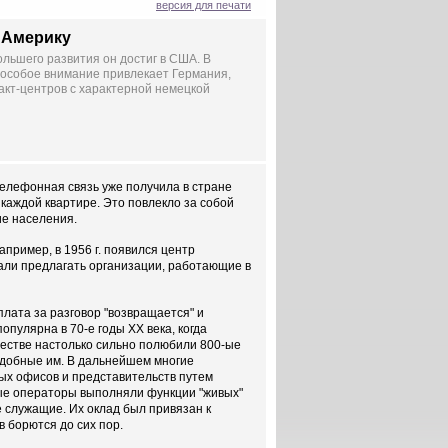
версия для печати
т Америку
ольшего развития он достиг в США. В
, особое внимание привлекает Германия,
акт-центров с характерной немецкой
телефонная связь уже получила в стране
аждой квартире. Это повлекло за собой
е населения.
пример, в 1956 г. появился центр
тали предлагать организации, работающие в
плата за разговор "возвращается" и
пулярна в 70-е годы XX века, когда
естве настолько сильно полюбили 800-ые
подобные им. В дальнейшем многие
ых офисов и представительств путем
ые операторы выполняли функции "живых"
е служащие. Их оклад был привязан к
 борются до сих пор.