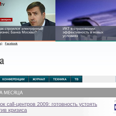
ак строился электронный
ИКТ в страховании:
изнес Банка Москвы?
эффективность в новых
условиях
s)
Facebook
ейтинг CNewsInfrastructure
Информационная
015: приглашаем
безопасность бизнеса и
частвовать
госструктур: развитие в
КОНФЕРЕНЦИИ
ЖУРНАЛ
ТЕХНИКА
ТВ
новых условиях
П
ок call-центров 2009: готовность устоять
тив кризиса