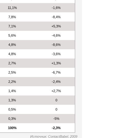
11,1%
-1,6%
7,8%
-8,4%
7,1%
+5,3%
5,6%
-4,6%
4,8%
-8,6%
4,8%
-3,6%
2,7%
+1,3%
2,5%
-6,7%
2,2%
-2,4%
1,4%
+2,7%
1,3%
0
0,5%
0
0,3%
-5%
100%
-2,3%
Источник: ContactBabel, 2009