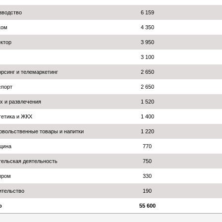
зводство
6 159
ком
4 350
ктор
3 950
3 100
рсинг и телемаркетинг
2 650
спорт
2 650
х и развлечения
1 520
гетика и ЖКХ
1 400
овольственные товары и напитки
1 220
цина
770
тельская деятельность
750
пром
330
ительство
190
о
55 600