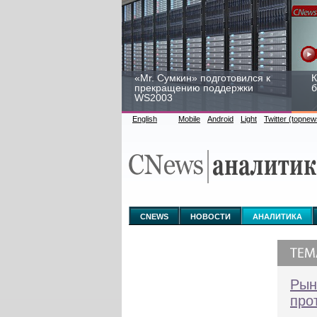
«Mr. Сумкин» подготовился к
К
прекращению поддержки
б
WS2003
English
Mobile
Android
Light
Twitter (topnew
Заоблачная оптимизация:
Р
как Faberlic изменил подход
2
к аналитике
у
CNEWS
НОВОСТИ
АНАЛИТИКА
Рын
про