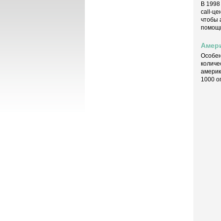
В 1998
call-ц
чтобы 
помощи
Амер
Особен
количе
америк
1000 о