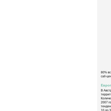
80% вс
call-ц
Европ
В Авст
террит
Количе
2007 г
тенден
10 до 3