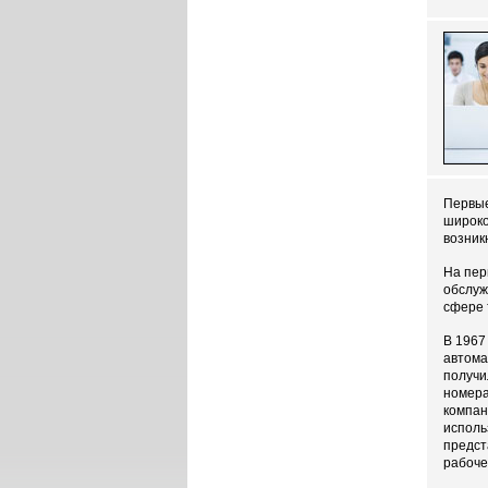
Первые
широко
возник
На пер
обслуж
сфере 
В 1967
автома
получи
номера
компан
исполь
предст
рабоче