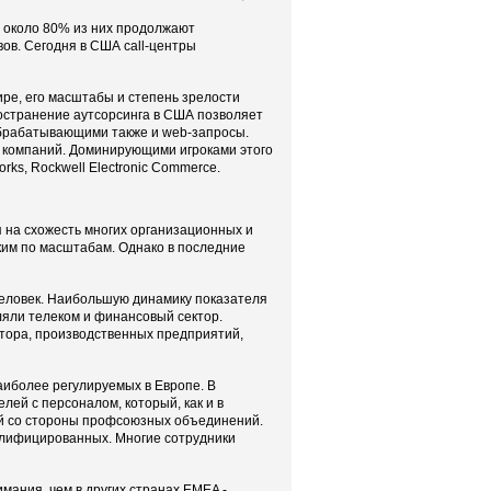
— около 80% из них продолжают
ов. Сегодня в США call-центры
ире, его масштабы и степень зрелости
остранение аутсорсинга в США позволяет
обрабатывающими также и web-запросы.
 компаний. Доминирующими игроками этого
rks, Rockwell Electronic Commerce.
 на схожесть многих организационных и
ким по масштабам. Однако в последние
 человек. Наибольшую динамику показателя
ляли телеком и финансовый сектор.
ктора, производственных предприятий,
наиболее регулируемых в Европе. В
ей с персоналом, который, как и в
ой со стороны профсоюзных объединений.
алифицированных. Многие сотрудники
мания, чем в других странах EMEA -