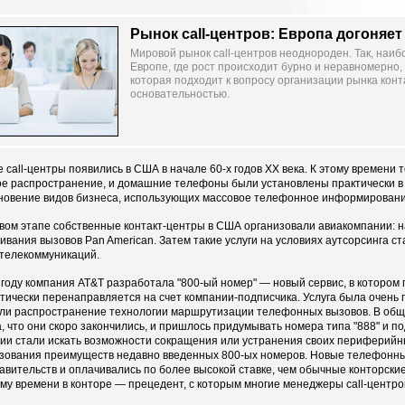
Рынок call-центров: Европа догоняе
Мировой рынок call-центров неоднороден. Так, наиб
Европе, где рост происходит бурно и неравномерно
которая подходит к вопросу организации рынка конт
основательностью.
 call-центры появились в США в начале 60-х годов ХХ века. К этому времени 
е распространение, и домашние телефоны были установлены практически в к
новение видов бизнеса, использующих массовое телефонное информировани
вом этапе собственные контакт-центры в США организовали авиакомпании: на
ивания вызовов Pan American. Затем такие услуги на условиях аутсорсинга с
телекоммуникаций.
 году компания AT&T разработала "800-ый номер" — новый сервис, в котором 
тически перенаправляется на счет компании-подписчика. Услуга была очень по
ли распространение технологии маршрутизации телефонных вызовов. В общ
, что они скоро закончились, и пришлось придумывать номера типа "888" и 
ии стали искать возможности сокращения или устранения своих периферийн
зования преимуществ недавно введенных 800-ых номеров. Новые телефонн
авительств и оплачивались по более высокой ставке, чем обычные конторски
му времени в конторе — прецедент, с которым многие менеджеры call-центров