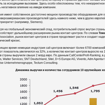
ль за исходящими вызовами. Здесь особо обеспокоены тем, что некорректно
ь негативное влияние на имидж компании.
ия имеет собственное достаточно мощное производство оборудования для о
евероамериканских производителей здесь намного ниже, чем в других европей
приоритет (например, Siemens).
ря на глобальный экономический спад, потребительский спрос внутри страны
особствует дальнейшему расширению рынка контакт-центров. По словам
Том
Association, рынок контакт-центров в стране продолжает расти и создает на
ический кризис.
оящее время немецкая индустрия call-центров включает более 6700 компаний. 
тот показатель увеличился на 32%, а количество контакт-центров выросло на 
в страны выручили свыше 2 млрд евро. По данным CallCenterProfi-Ranking, в д
s, Walter Services; SNT Deutschland, Sitel, D+S Еurope AG, Vivento, Adm Agentur
rise Unternehmensgruppe, Tectum Consulting.
Динамика выручки и количества сотрудников 10 крупнейших ко