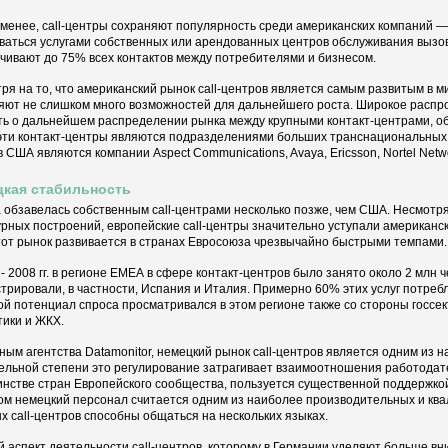
 менее, call-центры сохраняют популярность среди американских компаний 
ваться услугами собственных или арендованных центров обслуживания вызов
чивают до 75% всех контактов между потребителями и бизнесом.
ря на то, что американский рынок call-центров является самым развитым в м
яют не слишком много возможностей для дальнейшего роста. Широкое распр
ть о дальнейшем распределении рынка между крупными контакт-центрами, 
эти контакт-центры являются подразделениями больших транснациональных
в США являются компании Aspect Communications, Avaya, Ericsson, Nortel Netwo
кая стабильность
 обзавелась собственным call-центрами несколько позже, чем США. Несмотря
урных построений, европейские call-центры значительно уступали американс
тот рынок развивается в странах Евросоюза чрезвычайно быстрыми темпами.
 - 2008 гг. в регионе ЕМЕА в сфере контакт-центров было занято около 2 млн
трировали, в частности, Испания и Италия. Примерно 60% этих услуг потреб
й потенциал спроса просматривался в этом регионе также со стороны госсе
тики и ЖКХ.
ным агентства Datamonitor, немецкий рынок call-центров является одним из 
ельной степени это регулирование затрагивает взаимоотношения работодател
нстве стран Европейского сообщества, пользуется существенной поддержк
ом немецкий персонал считается одним из наиболее производительных и кв
х call-центров способны общаться на нескольких языках.
 аспект деятельности call-центров, которому в Германии уделяют больше вни