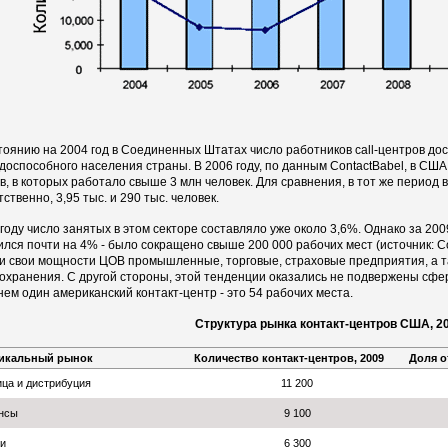
тоянию на 2004 год в Соединенных Штатах число работников call-центров дост
доспособного населения страны. В 2006 году, по данным ContactBabel, в США
в, в которых работало свыше 3 млн человек. Для сравнения, в тот же период 
ственно, 3,95 тыс. и 290 тыс. человек.
 году число занятых в этом секторе составляло уже около 3,6%. Однако за 200
ился почти на 4% - было сокращено свыше 200 000 рабочих мест (источник: Co
и свои мощности ЦОВ промышленные, торговые, страховые предприятия, а т
охранения. С другой стороны, этой тенденции оказались не подвержены сфер
нем один американский контакт-центр - это 54 рабочих места.
Структура рынка контакт-центров США, 2
икальный рынок
Количество контакт-центров, 2009
Доля о
ца и дистрибуция
11 200
нсы
9 100
и
6 300