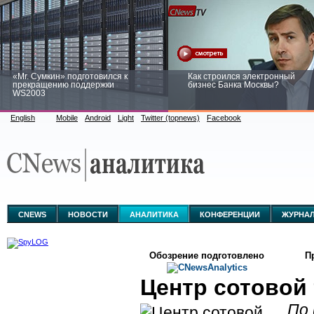
«Mr. Сумкин» подготовился к
Как строился электронный
прекращению поддержки
бизнес Банка Москвы?
WS2003
English
Mobile
Android
Light
Twitter (topnews)
Facebook
Заоблачная оптимизация: как
Рейтинг CNewsInfrastructure 20
Faberlic изменил подход к
приглашаем участвовать
аналитике
CNEWS
НОВОСТИ
АНАЛИТИКА
КОНФЕРЕНЦИИ
ЖУРНА
Обозрение подготовлено
П
Центр сотовой
По 