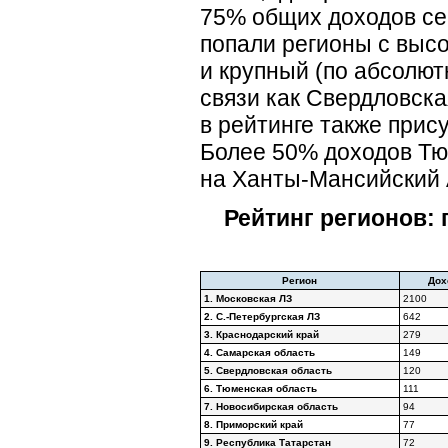
75% общих доходов сег
попали регионы с высо
и крупный (по абсолют
связи как Свердловск
в рейтинге также прис
Более 50% доходов Тю
на
Ханты-Мансийский
Рейтинг регионов: 
Регион
Дох
1. Московская ЛЗ
2100
2. С.-Петербургская ЛЗ
642
3. Краснодарский край
279
4. Самарская область
149
5. Свердловская область
120
6. Тюменская область
111
7. Новосибирская область
94
8. Приморский край
77
9. Республика Татарстан
72