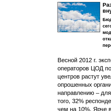
Ра
вн
Бюд
сег
мод
отк
пер
Весной 2012 г. эксп
операторов ЦОД по
центров растут ув
опрошенных органи
направлению – для 
того, 32% респонде
чем на 10%. Ярче в