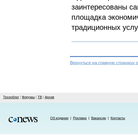
заинтересованы са
площадка экономич
традиционных услу
Вернуться на главную страницу 
Техноблог
|
Форумы
|
ТВ
|
Архив
Об издании
|
Реклама
|
Вакансии
|
Контакты