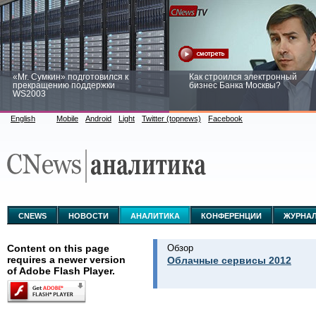
«Mr. Сумкин» подготовился к
Как строился электронный
прекращению поддержки
бизнес Банка Москвы?
WS2003
English
Mobile
Android
Light
Twitter (topnews)
Facebook
Заоблачная оптимизация: как
Рейтинг CNewsInfrastructure 20
Faberlic изменил подход к
приглашаем участвовать
аналитике
CNEWS
НОВОСТИ
АНАЛИТИКА
КОНФЕРЕНЦИИ
ЖУРНА
Content on this page
Обзор
requires a newer version
Облачные сервисы 2012
of Adobe Flash Player.