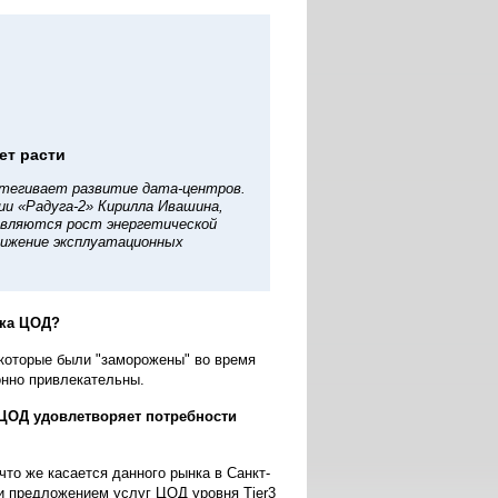
ет расти
стегивает развитие дата-центров.
ии «Радуга-2» Кирилла Ивашина,
являются рост энергетической
нижение эксплуатационных
нка ЦОД?
которые были "заморожены" во время
онно привлекательны.
 ЦОД удовлетворяет потребности
то же касается данного рынка в Санкт-
и предложением услуг ЦОД уровня Tier3