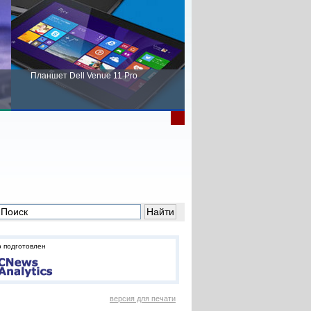
Планшет Dell Venue 11 Pro
Пора выбирать Fujitsu!
 подготовлен
версия для печати