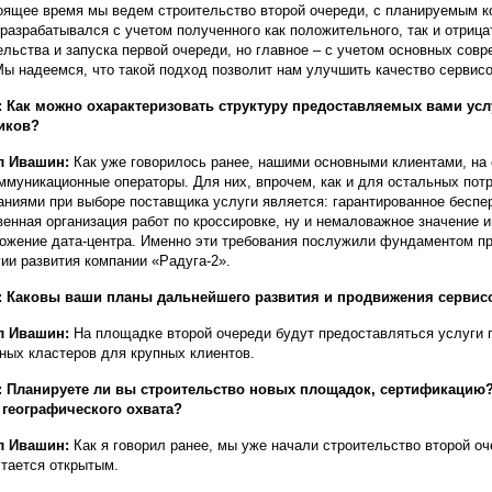
оящее время мы ведем строительство второй очереди, с планируемым 
 разрабатывался с учетом полученного как положительного, так и отрица
ельства и запуска первой очереди, но главное – с учетом основных сов
ы надеемся, что такой подход позволит нам улучшить качество сервисов
 Как можно охарактеризовать структуру предоставляемых вами услу
иков?
л Ивашин:
Как уже говорилось ранее, нашими основными клиентами, на
ммуникационные операторы. Для них, впрочем, как и для остальных по
аниями при выборе поставщика услуги является: гарантированное беспе
венная организация работ по кроссировке, ну и немаловажное значение и
ожение дата-центра. Именно эти требования послужили фундаментом при
гии развития компании «Радуга-2».
: Каковы ваши планы дальнейшего развития и продвижения серви
л Ивашин:
На площадке второй очереди будут предоставляться услуги п
ных кластеров для крупных клиентов.
 Планируете ли вы строительство новых площадок, сертификацию?
географического охвата?
л Ивашин:
Как я говорил ранее, мы уже начали строительство второй о
стается открытым.