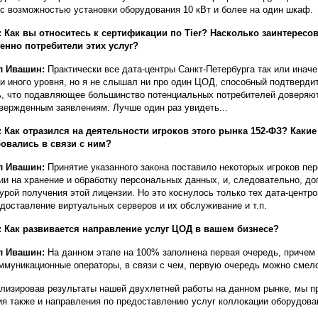
4 с возможностью установки оборудования 10 кВт и более на один шкаф.
 Как вы относитесь к сертификации по Tier? Насколько заинтерес
енно потребители этих услуг?
л Ивашин:
Практически все дата-центры Санкт-Петербурга так или иначе
ли иного уровня, но я не слышал ни про один ЦОД, способный подтверди
ь, что подавляющее большинство потенциальных потребителей доверяют
вержденным заявлениям. Лучше один раз увидеть...
 Как отразился на деятельности игроков этого рынка 152-ФЗ? Каки
овались в связи с ним?
л Ивашин:
Принятие указанного закона поставило некоторых игроков пе
ии на хранение и обработку персональных данных, и, следовательно, д
урой получения этой лицензии. Но это коснулось только тех дата-центро
едоставление виртуальных серверов и их обслуживание и т.п.
 Как развивается направление услуг ЦОД в вашем бизнесе?
л Ивашин:
На данном этапе на 100% заполнена первая очередь, причем
ммуникационные операторы, в связи с чем, первую очередь можно смело 
лизировав результаты нашей двухлетней работы на данном рынке, мы п
ия также и направления по предоставлению услуг коллокации оборудов