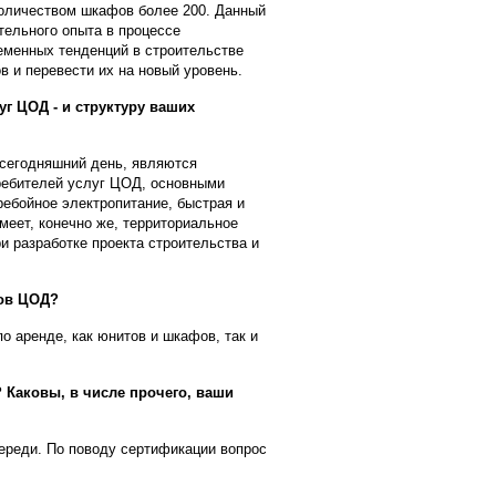
количеством шкафов более 200. Данный
тельного опыта в процессе
ременных тенденций в строительстве
 и перевести их на новый уровень.
г ЦОД - и структуру ваших
 сегодняшний день, являются
требителей услуг ЦОД, основными
ребойное электропитание, быстрая и
меет, конечно же, территориальное
 разработке проекта строительства и
сов ЦОД?
о аренде, как юнитов и шкафов, так и
 Каковы, в числе прочего, ваши
череди. По поводу сертификации вопрос