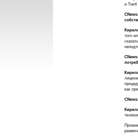
и Tier
CNews:
собств
Кирил
того и
сказат
неподт
CNews:
потреб
Кирил
лиценз
процед
как пр
CNews:
Кирил
телеко
Проана
развит