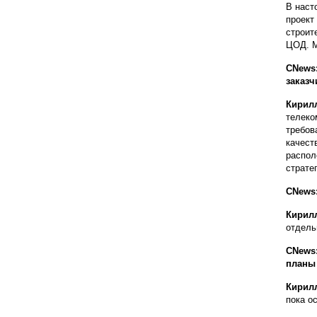
В наст
проект
строит
ЦОД. М
CNews:
заказч
Кирил
телеко
требов
качест
распол
страте
CNews
Кирил
отдель
CNews:
планы 
Кирил
пока о