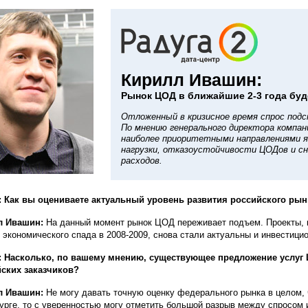
Кирилл Ивашин:
Рынок ЦОД в ближайшие 2-3 года буд
Отложенный в кризисное время спрос под
По мнению генерального директора компан
наиболее приоритетными направлениями 
нагрузки, отказоустойчивости ЦОДов и с
расходов.
 Как вы оцениваете актуальный уровень развития российского ры
л Ивашин:
На данный момент рынок ЦОД переживает подъем. Проекты, 
 экономического спада в 2008-2009, снова стали актуальны и инвестици
: Насколько, по вашему мнению, существующее предложение услуг
ских заказчиков?
л Ивашин:
Не могу давать точную оценку федерального рынка в целом, ч
урге, то с уверенностью могу отметить большой разрыв между спросом 