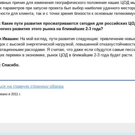
ивных причин для изменения географического положения наших ЦОД мы 
х параметров при запуске проекта был выбор наиболее удачного местора
ности для клиента, так и с точки зрения близости к основным телекомм
 Какие пути развития просматриваются сегодня для российских Ц
огноз развития этого рынка на ближайшие 2-3 года?
л Ивашин:
На мой взгляд, пути развития следующие: привлечение новы
ок с высокой энергетической нагрузкой, повышенной отказоустойчивост
атационными расходами. Я считаю, что даже если сбудутся самые песс
их перемен в экономике, рынок ЦОД в ближайшие 2-3 года будет расти.
 Спасибо.
ься на главную страницу обзора
ано в 2011 г.