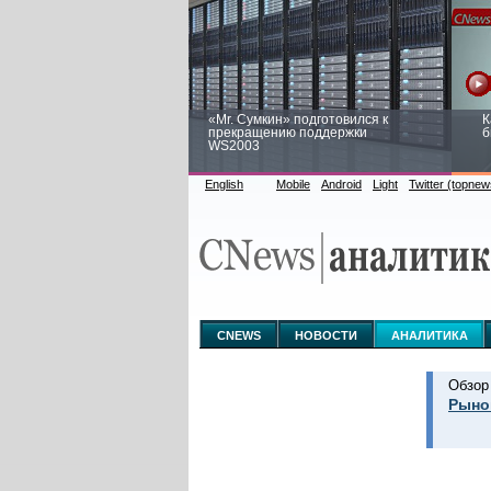
«Mr. Сумкин» подготовился к
К
прекращению поддержки
б
WS2003
English
Mobile
Android
Light
Twitter (topnew
Заоблачная оптимизация: как
Р
Faberlic изменил подход к
п
аналитике
CNEWS
НОВОСТИ
АНАЛИТИКА
Обзор
Рыно