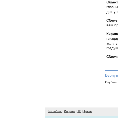
Объект
главны
доступ
CNews:
ваш пр
Кирил
площад
эксплу
грядущ
CNews:
Вернут
Опубликов
Техноблог
|
Форумы
|
ТВ
|
Архив