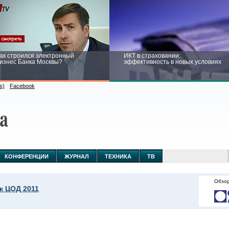
ак строился электронный
ИКТ в страховании:
изнес Банка Москвы?
эффективность в новых условиях
s)
Facebook
ейтинг CNewsInfrastructure 2015:
Информационная безопасность
риглашаем участвовать
бизнеса и госструктур: развитие в
новых условиях
КОНФЕРЕНЦИИ
ЖУРНАЛ
ТЕХНИКА
ТВ
Обзор
к ЦОД 2011