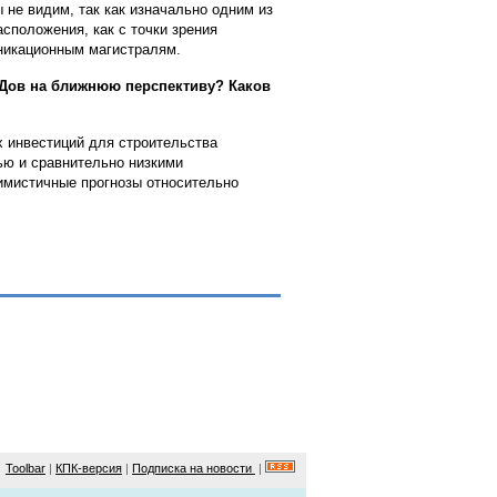
не видим, так как изначально одним из
сположения, как с точки зрения
уникационным магистралям.
ОДов на ближнюю перспективу? Каков
х инвестиций для строительства
ью и сравнительно низкими
имистичные прогнозы относительно
Toolbar
|
КПК-версия
|
Подписка на новости
|