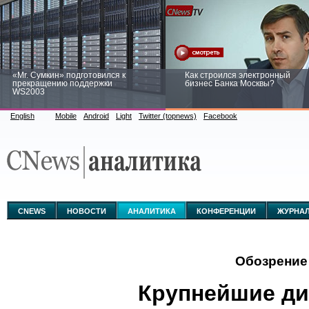
«Mr. Сумкин» подготовился к
Как строился электронный
прекращению поддержки
бизнес Банка Москвы?
WS2003
English
Mobile
Android
Light
Twitter (topnews)
Facebook
Заоблачная оптимизация: как
Рейтинг CNewsInfrastructure 20
Faberlic изменил подход к
приглашаем участвовать
аналитике
CNEWS
НОВОСТИ
АНАЛИТИКА
КОНФЕРЕНЦИИ
ЖУРНА
Обозрение
Крупнейшие д