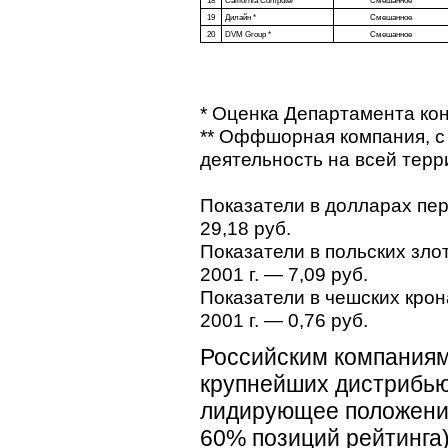
18
California Computer
Смешанное
19
Дилайн *
Смешанное
20
DVM Group *
Смешанное
* Оценка Департамента ко
** Оффшорная компания, с
деятельность на всей тер
Показатели в долларах пере
29,18 руб.
Показатели в польских злот
2001 г. — 7,09 руб.
Показатели в чешских крона
2001 г. — 0,76 руб.
Российским компаниям,
крупнейших дистрибью
лидирующее положение
60% позиций рейтинга)