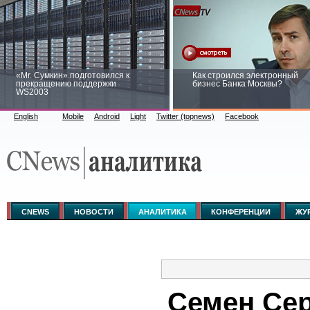
«Mr. Сумкин» подготовился к
Как строился электронный
прекращению поддержки
бизнес Банка Москвы?
WS2003
English
Mobile
Android
Light
Twitter (topnews)
Facebook
Заоблачная оптимизация: как
Рейтинг CNewsInfrastructure 2
Faberlic изменил подход к
приглашаем участвовать
аналитике
CNEWS
НОВОСТИ
АНАЛИТИКА
КОНФЕРЕНЦИИ
ЖУ
Семен Сер