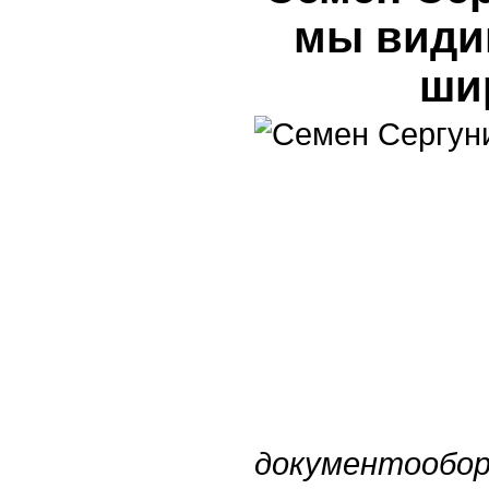
мы види
ши
документообо