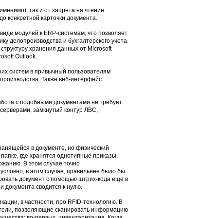
именимо), так и от запрета на чтение.
до конкретной карточки документа.
виде модулей к ERP-системам, что позволяет
ку делопроизводства и бухгалтерского учета
структуру хранения данных от Microsoft
soft Outlook.
оих систем в привычный пользователям
производства. Также веб-интерфейс
абота с подобными документами не требует
 серверами, замкнутый контур ЛВС,
ранящейся в документе, но физический
 папке, где хранятся однотипные приказы,
жанию. В этом случае точно
словно, в этом случае, правильнее было бы
ировать документ с помощью штрих-кода еще в
и документа сводится к нулю.
ации, в частности, про RFID-технологию. В
ватели, позволяющие сканировать информацию
ущества: во-первых, инвентаризация. Когда