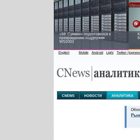
«Mr. Сумкин» подготовился к
К
прекращению поддержки
б
WS2003
English
Mobile
Android
Light
Twitter (topnew
Заоблачная оптимизация: как
Р
Faberlic изменил подход к
п
аналитике
CNEWS
НОВОСТИ
АНАЛИТИКА
Обзо
Рын