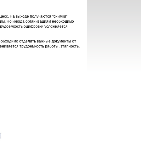
цесс. На выходе получаются "снимки"
ним. Но иногда организациям необходимо
а трудоемкость оцифровки усложняется
еобходимо отделить важные документы от
ценивается трудоемкость работы, этапность,