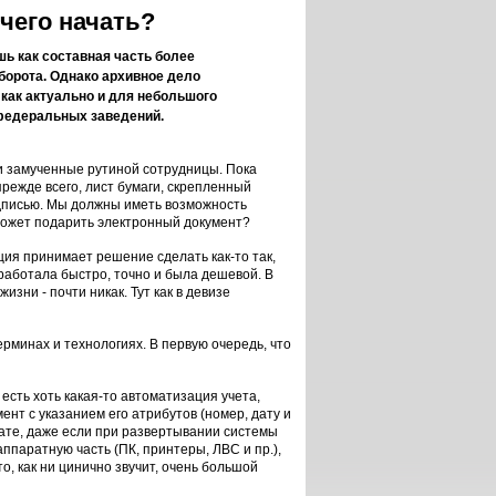
чего начать?
ь как составная часть более
борота. Однако архивное дело
 как актуально и для небольшого
федеральных заведений.
я и замученные рутиной сотрудницы. Пока
 прежде всего, лист бумаги, скрепленный
одписью. Мы должны иметь возможность
м может подарить электронный документ?
ция принимает решение сделать как-то так,
 работала быстро, точно и была дешевой. В
изни - почти никак. Тут как в девизе
ерминах и технологиях. В первую очередь, что
 есть хоть какая-то автоматизация учета,
ент с указанием его атрибутов (номер, дату и
ьтате, даже если при развертывании системы
ппаратную часть (ПК, принтеры, ЛВС и пр.),
о, как ни цинично звучит, очень большой