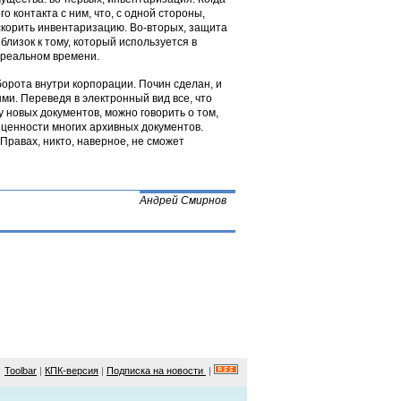
о контакта с ним, что, с одной стороны,
ускорить инвентаризацию. Во-вторых, защита
лизок к тому, который используется в
 реальном времени.
борота внутри корпорации. Почин сделан, и
ми. Переведя в электронный вид все, что
 новых документов, можно говорить о том,
 ценности многих архивных документов.
Правах, никто, наверное, не сможет
Андрей Смирнов
Toolbar
|
КПК-версия
|
Подписка на новости
|