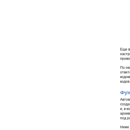
Еще в
настр
прово
По ок
ответ
кодом
кодов
Фун
Автом
созда
и, в 
архив
под р
Ниже 