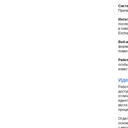
Систе
Приче
Интег
после
в сов
Excha
Веб-
форма
помог
Рабо
особы
извес
Иде
Работ
досту
отлич
идент
вести
проце
Отдел
основ
с мет