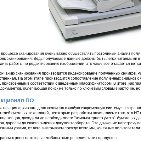
 процессе сканирования очень важно осуществлять постоянный анализ полу
оек сканирования. Ведь получаемые данные должны быть легко читаемыми в 
дить работы по редактированию изображений, это чаще всего касается ветх
ончанию сканирования производится индексирование полученных снимков. Р
ственная. На этом этапе производится сопоставление полученных снимков 
, присвоенным в соответствии с введенным классификатором. В итоге, как пр
 документов, облегчающая поиск не только по ключевым словам в карточке, но 
кционал ПО
атизация архивного дела включена в любую современную систему электронног
телей смежных технологий, некоторые разработки начинались с того, что ИT-
конце концов, доходили до необходимости "компьютерного учета" бумажных до
ов, доросли до своего видения документооборота. Это движение навстречу 
азными углами, от чего выигрываем прежде всего мы, конечные пользователи.
рассмотрены некоторые любопытные решения таких продуктов.