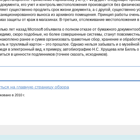
 документа, его учет и контроль местоположения производится без физическог
ляет существенно продлить срок жизни документа, а с другой, существенно 
санкционированного выноса из архивного помещения. Принцип работы очень б
мах защиты от краж в магазинах. В-третьих, отслеживание местоположения в
лько лет назад Microsoft объявила о полном отказе от бумажного документоо
видимо, скоро подобные, но более совершенные системы, станут повсеместны
накоплено ранее и сумев организовать грамотные сбор, хранение и обработку
ыль и трухлявый картон – это прошлое. Однако нельзя забывать и о музейной
едя в электронный вид, к примеру, автобиографию Н.С. Хрущева или Билль о 
иться в ценности подлинников (точнее сказать, исходников).
ться на главную страницу обзора
овано в 2010 г.