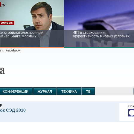
ак строился электронный
ИКТ в страховании:
изнес Банка Москвы?
эффективность в новых условиях
s)
Facebook
ейтинг CNewsInfrastructure 2015:
Информационная безопасность
риглашаем участвовать
бизнеса и госструктур: развитие в
новых условиях
КОНФЕРЕНЦИИ
ЖУРНАЛ
ТЕХНИКА
ТВ
р
Обз
ок СЭД 2010