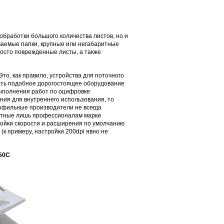
обработки большого количества листов, но и
иваемые папки, крупные или негабаритные
осто поврежденные листы, а также
о, как правило, устройства для поточного
пать подобное дорогостоящее оборудование
выполнения работ по оцифровке
ния для внутреннего использования, то
офильные производители не всегда
естные лишь профессионалам марки
ройки скорости и расширения по умолчанию
(к примеру, настройки 200dpi явно не
750C