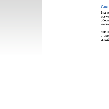
Ска
Значи
докум
обесп
много
Любое
второ
выраб