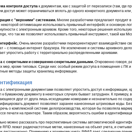
ма контроля доступа
к документам, как с защитой от перезаписи (там, где пр
м доступ может ограничиваться вплоть до одного конкретного документа или 
рация с "верхними" системами.
Многие разработчики предлагают продукт в 
 некоторой оптимизации использовать привычный интерфейс и основную логи
окупности с электронным архивом. Кроме того, некоторые решения использую 
nge, что так же позволяет использовать привычный инструмент, такой как Micro
интерфейс.
Очень многие разработчики переориентируют взаимодействие св
т – с помощью интернет браузера. Не исключение и системы архивного дело
ает упростить работу с территориально распределенными архивами.
та с секретными и совершенно-секретными данными.
Откровенно говоря, р
х мер, кроме типовых. Среди них: особый режим доступа в помещения с ПК и
тные методы защиты хранилищ информации.
нтификация
а с электронными документами позволяет упростить доступ к информации, х
п к бумажному документу в некоторых случаях бывает затруднен. К примеру, в
ающиеся друг от друга лишь исходящими номерами и незначительно по содер
ифицировать документ позволяют заранее нанесенные штриховые коды. Безу
 речь о комплексной системе делопроизводства, которая бы позволяла марк
ссе печати на принтере. Таким образом, вероятность ошибки в идентификаци
ьно можно рассказать про перспективные системы автоматической идентифик
е RFID лежат радиочастотные метки, нанесенные на объект учета, и считы
ок дистанционно. Применимо к архивному учету, РФИД дает следующие преим