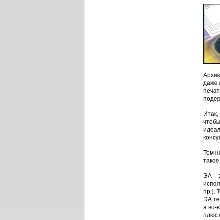
Архив
даже 
печат
подер
Итак,
чтобы
идеал
консу
Тем н
такое
ЭА – 
испол
пр.).
ЭА те
а во-
плюс 