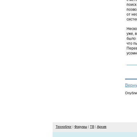
поиск
позво
от не
систе
Неско
уже, 
было 
что п
Перев
усомн
Верну
Опублик
Техноблог
|
Форумы
|
ТВ
|
Архив