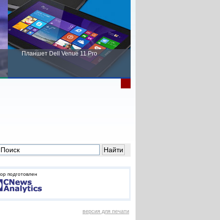
Планшет Dell Venue 11 Pro
Пора выбирать Fujitsu!
ор подготовлен
версия для печати