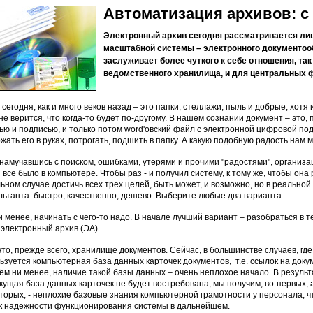
Автоматизация архивов: с 
Электронный архив сегодня рассматривается лиш
масштабной системы – электронного документоо
заслуживает более чуткого к себе отношения, так
ведомственного хранилища, и для центральных 
 сегодня, как и много веков назад – это папки, стеллажи, пыль и добрые, хот
не верится, что когда-то будет по-другому. В нашем сознании документ – это,
ью и подписью, и только потом word'овский файл с электронной цифровой п
жать его в руках, потрогать, подшить в папку. А какую подобную радость на
 намучавшись с поиском, ошибками, утерями и прочими "радостями", организа
 все было в компьютере. Чтобы раз - и получил систему, к тому же, чтобы она
ьном случае достичь всех трех целей, быть может, и возможно, но в реальной ж
льтанта: быстро, качественно, дешево. Выберите любые два варианта.
и менее, начинать с чего-то надо. В начале лучший вариант – разобраться в т
 электронный архив (ЭА).
это, прежде всего, хранилище документов. Сейчас, в большинстве случаев, где
ьзуется компьютерная база данных карточек документов, т.е. ссылок на докум
 Тем ни менее, наличие такой базы данных – очень неплохое начало. В резул
кущая база данных карточек не будет востребована, мы получим, во-первых, а
вторых, - неплохие базовые знания компьютерной грамотности у персонала, чт
к надежности функционирования системы в дальнейшем.