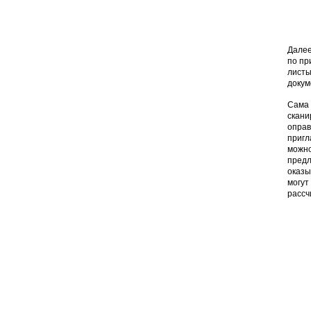
Далее
по пр
листы
докум
Сама 
скани
оправ
пригл
можно
предл
оказы
могут
рассч