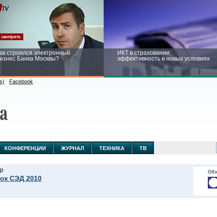
ак строился электронный
ИКТ в страховании:
изнес Банка Москвы?
эффективность в новых условиях
s)
Facebook
ейтинг CNewsInfrastructure 2015:
Информационная безопасность
риглашаем участвовать
бизнеса и госструктур: развитие в
новых условиях
КОНФЕРЕНЦИИ
ЖУРНАЛ
ТЕХНИКА
ТВ
р
Обз
ок СЭД 2010