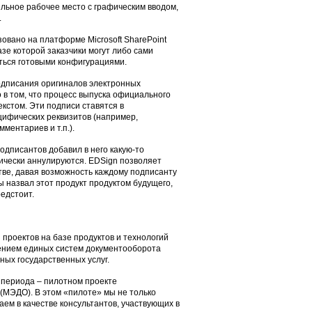
льное рабочее место с графическим вводом,
.
вано на платформе Microsoft SharePoint
азе которой заказчики могут либо сами
ться готовыми конфигурациями.
подписания оригиналов электронных
 в том, что процесс выпуска официального
екстом. Эти подписи ставятся в
ифических реквизитов (например,
ментариев и т.п.).
одписантов добавил в него какую-то
чески аннулируются. EDSign позволяет
тве, давая возможность каждому подписанту
 назвал этот продукт продуктом будущего,
едстоит.
проектов на базе продуктов и технологий
ением единых систем документооборота
ных государственных услуг.
о периода – пилотном проекте
(МЭДО). В этом «пилоте» мы не только
ем в качестве консультантов, участвующих в