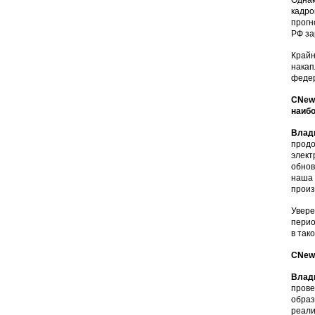
Однак
кадро
прогн
РФ за
Крайн
накап
федер
CNews
наиб
Влад
продо
элект
обнов
наша 
произ
Увере
перио
в так
CNews
Влад
прове
образ
реали