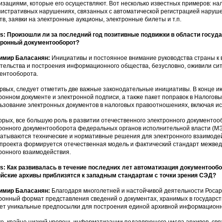
изациями, которые его осуществляют. Вот несколько известных примеров: на
истративных нарушениях, связанных с автоматической регистрацией наруш
тв, заявки на электронные аукционы, электронные билеты и т.п.
: Произошли ли за последний год позитивные подвижки в области госуд
тронный документооборот?
имир Баласанян:
Инициативы и постоянное внимание руководства страны к 
тельства и построения информационного общества, безусловно, оживили сит
ентооборота.
рвых, следует отметить две важные законодательные инициативы. В конце ию
ронном документе и электронной подписи, а также пакет поправок в Налогов
ьзование электронных документов в налоговых правоотношениях, включая ис
орых, все большую роль в развитии отечественного электронного документо
ронного документооборота федеральных органов исполнительной власти (МЭД
атываются технические и нормативные решения для электронного взаимодейст
 проекта формируется отечественная модель и фактический стандарт межве
ронного взаимодействия.
: Как развивалась в течение последних лет автоматизация документооборо
йские архивы приблизятся к западным стандартам с точки зрения СЭД?
имир Баласанян:
Благодаря многолетней и настойчивой деятельности Росар
ронный формат представления сведений о документах, хранимых в государс
ет уникальные предпосылки для построения единой архивной информационно