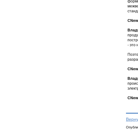
форми
межве
станд
CNews
Влад
проду
постр
- это
Поэто
разра
CNews
Влад
проис
элект
CNews
Верну
Опублик