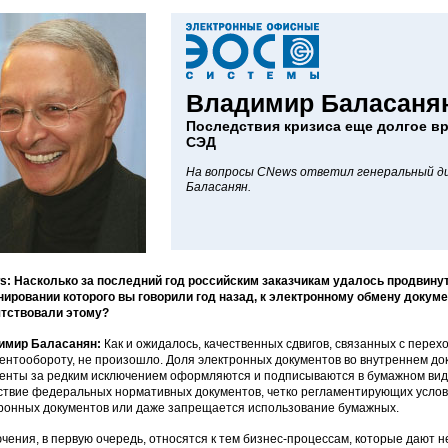
Владимир Баласаня
Последствия кризиса еще долгое вр
СЭД
На вопросы CNews ответил генеральный д
Баласанян.
: Насколько за последний год российским заказчикам удалось продвинут
ировании которого вы говорили год назад, к электронному обмену докум
ятствовали этому?
имир Баласанян:
Как и ожидалось, качественных сдвигов, связанных с пере
ентообороту, не произошло. Доля электронных документов во внутреннем д
енты за редким исключением оформляются и подписываются в бумажном виде
ствие федеральных нормативных документов, четко регламентирующих услов
ронных документов или даже запрещается использование бумажных.
чения, в первую очередь, относятся к тем бизнес-процессам, которые дают