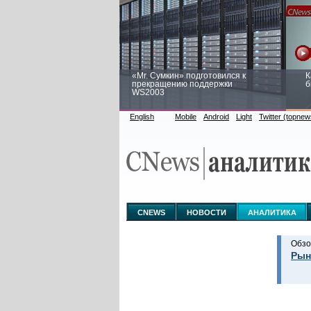
«Mr. Сумкин» подготовился к
К
прекращению поддержки
б
WS2003
English
Mobile
Android
Light
Twitter (topnew
Заоблачная оптимизация: как
Р
Faberlic изменил подход к
п
аналитике
CNEWS
НОВОСТИ
АНАЛИТИКА
Обзо
Рын