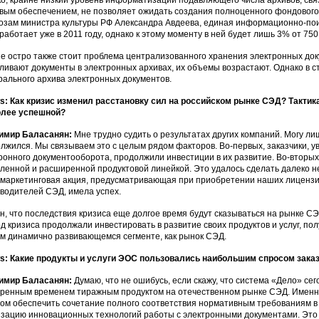
о, крайне низкий уровень информатизации подавляющего числа архивов, свя
вым обеспечением, не позволяет ожидать создания полноценного фондового
озам министра культуры РФ Александра Авдеева, единая информационно-пои
работает уже в 2011 году, однако к этому моменту в ней будет лишь 3% от 750
е остро также стоит проблема централизованного хранения электронных док
ливают документы в электронных архивах, их объемы возрастают. Однако в ст
ального архива электронных документов.
: Как кризис изменил расстановку сил на российском рынке СЭД? Тактик
олее успешной?
имир Баласанян:
Мне трудно судить о результатах других компаний. Могу лиш
лжился. Мы связываем это с целым рядом факторов. Во-первых, заказчики, 
ронного документооборота, продолжили инвестиции в их развитие. Во-вторых
ленной и расширенной продуктовой линейкой. Это удалось сделать далеко не
маркетинговая акция, предусматривающая при приобретении наших лицензий
водителей СЭД, имела успех.
н, что последствия кризиса еще долгое время будут сказываться на рынке СЭД
д кризиса продолжали инвестировать в развитие своих продуктов и услуг, п
ом динамично развивающемся сегменте, как рынок СЭД.
: Какие продукты и услуги ЭОС пользовались наибольшим спросом заказ
имир Баласанян:
Думаю, что не ошибусь, если скажу, что система «Дело» с
ренным временем тиражным продуктом на отечественном рынке СЭД. Именн
ом обеспечить сочетание полного соответствия нормативным требованиям в
зацию инновационных технологий работы с электронными документами. Это