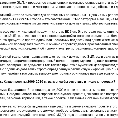
ьзованием ЭЦП, и процессное управление, и потоковое сканирование, и моби
же межведомственное и межкорпоративное электронное взаимодействие и т.д
ольший интерес вызывают два портальных решения ЭОС. Одно из них реализо
l Server – EOS for SP. Второе – это собственная ECM-платформа eDocLib, на б
игурировать нужные им системы управления документами, либо воспользова
у еще один уникальный продукт – систему EDSign. Это готовая технология 
ентов ЭЦП, реализованная в качестве надстройки текстового редактора. Дело
ента требует не просто одной или нескольких подписей под одним и тем же т
еленной последовательности и обычно сопровождаются проставлением спец
ческой подписи, сведений об исполнителе, регистрационных номеров, дат, ком
бычной технологии подписания электронных документов ЭЦП, если один из п
мацию, например регистрационный номер, то предыдущие подписи автомати
кать электронные документы так, как это принято в бумажном делопроизводс
е с подписью добавлять строго определенную реквизитную информацию. Я бы
льку перейти к массовому выпуску электронных оригиналов нам еще только пр
: Какие проекты 2009-2010 гг. вы могли бы отметить в числе ключевых?
имир Баласанян:
В течение года год ЭОС и наши партнеры выполняют сотни 
нии. Сегодня наибольшим спросом пользуются проекты, связанные с постро
лей, регионов, корпораций, а также проекты, связанные с оказанием электрон
е менее, хотелось бы выделить наше участие в самом знаковом проекте этог
домственного электронного документооборота федеральных органов власти 
ечиваем взаимодействие с системой МЭДО ряда органов власти, но и выступа