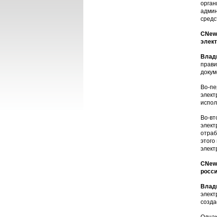
орган
админ
средс
CNews
элек
Влад
прави
докум
Во-пе
элект
испол
Во-вт
элект
отраб
этого
элект
CNews
росси
Влад
элект
созда