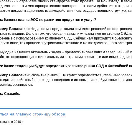
ровании и отработке многих стандартов этого проекта. На мой взгляд, в это
домственного и межкорпоративного электронного взаимодействия, которая 
артом документационного взаимодействия - как государственных структур, так
: Каковы планы ЭОС по развитию продуктов и услуг?
имир Баласанян:
Недавно мы представили комплекс решений по построению
ктов компании. Дело в том, что сегодня заказчику нужна уже не столько СЭД к
оенные с использованием компонент СЭД. Сейчас нам приходится объяснять,
 не что иное, как процесс внутриведомственного и межведомственного электр
му одна из наших актуальных задач – предложить заказчикам завершенный 
боток, позволяющих с минимальными затратами решить те или иные задачи 
: Какие тенденции будут определять развитие рынка СЭД в ближайшей п
имир Баласанян:
Развитие рынка СЭД будет определяться, главным образом,
ходить неизбежный переход от создания и использования бумажных оригина
ронных оригиналов.
: Спасибо.
ться на главную страницу обзора
овано в 2010 г.