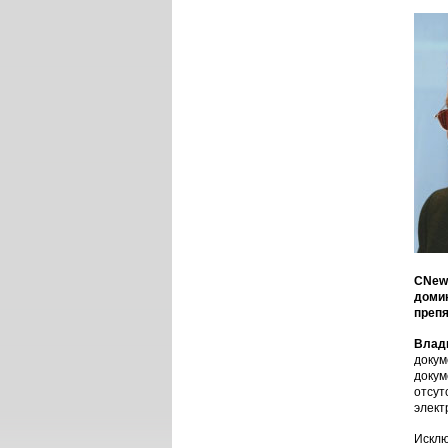
CNews
домин
преп
Влад
докум
докум
отсут
элект
Исклю