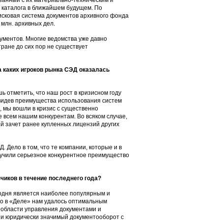
занный с их материально-техническим и
 каталога в ближайшем будущем. По
сковая система документов архивного фонда
 млн. архивных дел.
ументов. Многие ведомства уже давно
ране до сих пор не существует
а каких игроков рынка СЭД оказалась
ь отметить, что наш рост в кризисном году
увидев преимущества использования систем
, мы вошли в кризис с существенно
 всем нашим конкурентам. Во всяком случае,
 зачет ранее купленных лицензий других
. Дело в том, что те компании, которые и в
олучили серьезное конкурентное преимущество
чиков в течение последнего года?
егодня является наиболее популярным и
о в «Деле» нам удалось оптимальным
 области управления документами и
 и юридически значимый документооборот с