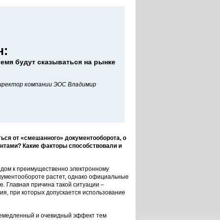
н:
емя будут сказываться на рынке
иректор компании ЭОС Владимир
ься от «смешанного» документооборота, о
ентами? Какие факторы способствовали и
ходом к преимущественно электронному
окументообороте растет, однако официальные
. Главная причина такой ситуации –
ия, при которых допускается использование
 немедленный и очевидный эффект тем