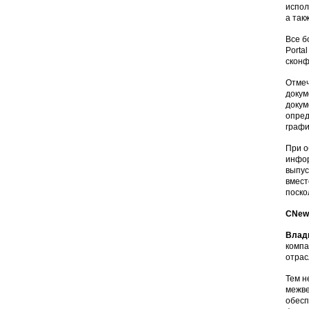
испол
а так
Все б
Porta
сконф
Отмеч
докум
докум
опред
графи
При о
инфор
выпус
вмест
поско
CNews
Влад
компа
отрас
Тем н
межве
обесп