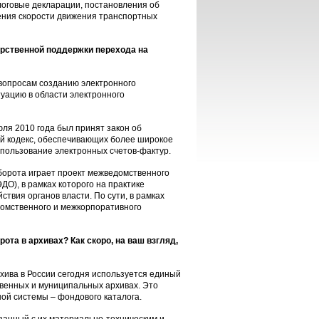
логовые декларации, постановления об
ения скорости движения транспортных
арственной поддержки перехода на
вопросам созданию электронного
уацию в области электронного
ля 2010 года был принят закон об
ый кодекс, обеспечивающих более широкое
пользование электронных счетов-фактур.
оборота играет проект межведомственного
О), в рамках которого на практике
вия органов власти. По сути, в рамках
домственного и межкорпоративного
та в архивах? Как скоро, на ваш взгляд,
хива в России сегодня используется единый
твенных и муниципальных архивах. Это
й системы – фондового каталога.