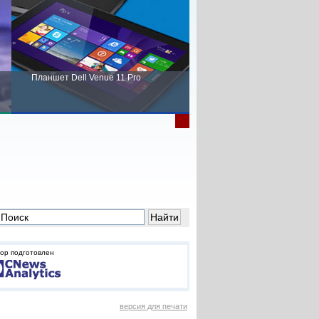
Планшет Dell Venue 11 Pro
Пора выбирать Fujitsu!
ор подготовлен
версия для печати