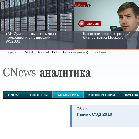
«Mr. Сумкин» подготовился к
Как строился электронный
прекращению поддержки
бизнес Банка Москвы?
WS2003
English
Mobile
Android
Light
Twitter (topnews)
Facebook
Заоблачная оптимизация: как
Рейтинг CNewsInfrastructure 20
Faberlic изменил подход к
приглашаем участвовать
аналитике
CNEWS
НОВОСТИ
АНАЛИТИКА
КОНФЕРЕНЦИИ
ЖУРНА
Обзор
Рынок СЭД 2010