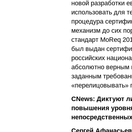
новой разработки 
использовать для т
процедура сертифик
механизм до сих по
стандарт MoReq 201
был выдан сертифик
российских национа
абсолютно верным п
заданным требовани
«перелицовывать» г
CNews: Диктуют л
повышения уровня 
непосредственных
Сергей Афанасье