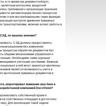
и, в то время как документооборот,
, валютным контролем, кредитной
чились требования к организации хранения
димости автоматизации бизнес-процессов
 этим стали востребованными такие функции
ганизации контроля движения бумажных
их транспортировки, включая аспект работы в
 СЭД, по вашему мнению?
паемость. СЭД должны предоставлять
ценным решениям без изменения
ы процессов обработки документов без
дать общими механизмами управления и
атизации. Необходима также хорошая
с имеющимися учетными системами. Важным
тенциально в ней могут храниться миллионы
начимой является возможность учета и
ого вытеснения бумажных документов и
та, акцентировал внимание ваш банк в
разработанной компанией DocsVision?
организовать собственный архив и
в на собственных площадях в достаточно
лиц). Для реализации такой задачи