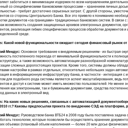
вляет заботиться о минимизации издержек по всем направлениям деятельност
нный со специфическими банковскими процессами – хранением личных досье
льностью - требует достаточно серьезных затрат. С другой стороны, ужесто
ентов со стороны Центрального Банка. Все это привело к пониманию необхо
отки документов «за границами» традиционных банковских систем. В связи с
как возможность создания защищенных архивов электронных документов, ор
ентов, реализация гибких специфических процессов обработки документов и 
еделенной среде.
: Какой новой функциональности ожидает сегодня финансовый рынок от
рий Мендус:
Основное требование к внедряемым решениям - их быстрая оку
жность постепенного перехода от минимальной функциональности к полно
структуры, а также возможность автоматизации разнообразной номенклатур
зации сложных дорогостоящих проектов. Кроме того, системы должны обла
твами настройки в рамках отдельных, относительно небольших задач автом
рация в информационную инфраструктуру банка, в частности - интеграция 
том для подобного рода системы является аспект масштабирования, ведь по
ентов и доступ к системе может иметь множество пользователей. Не менее з
ления как электронными, так и бумажными документами, средства постепенн
од данных в электронный вид.
: На каких новых решениях, связанных с автоматизацией документооборо
2010 гг.? Каковы предпосылки проекта по внедрению СЭД на платформе, 
рий Мендус:
Руководством банка ВТБ24 в 2008 году была поставлена задача 
ботать технологии, которые позволили бы осуществлять хранение документо
их объемах (плановый объем наполнения — более 20 млн досье физических 