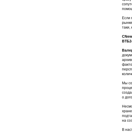
сопут
помощ
Если 
рынке
таки,
CNews
ВТБ2
Вале
докум
архив
факто
персп
колич
Мы со
проце
созда
о дог
Несмо
хране
подта
на со
В нас