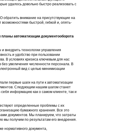
торые удалось довольно быстро реализовать с
 ПО обратить внимание на присутствующие на
возможностями быстрой, гибкой и, опять-
ы планы автоматизации документооборота
 и внедрить технологии управления
вность и удобство при пользовании
а. В условиях кризиса ключевым для нас
 без увеличения численности персонала. В
 электронный вид с целью минимизации
лали первые шаги на пути к автоматизации
окументов. Следующим нашим шагом станет
в себя информацию как о самом клиенте, так и
ествуют определенные проблемы с их
организацию бумажного хранения. Все это
зами документов. Мы планируем, что затраты
ую мы получим по результатам его внедрения.
ке нормативного документа,