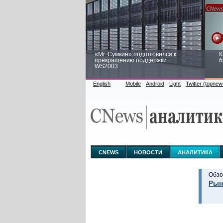
«Mr. Сумкин» подготовился к
К
прекращению поддержки
б
WS2003
English
Mobile
Android
Light
Twitter (topnew
Заоблачная оптимизация: как
Р
Faberlic изменил подход к
п
аналитике
CNEWS
НОВОСТИ
АНАЛИТИКА
Обзо
Рын