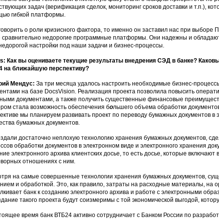
ствующих задач (верификация сделок, мониторинг сроков доставки и т.п.), ко
ью гибкой платформы.
говорить о роли кризисного фактора, то именно он заставил нас при выборе
 сравнительно недорогие программные платформы. Они надежны и обладают 
 недорогой настройки под наши задачи и бизнес-процессы.
: Как вы оцениваете текущие результаты внедрения СЭД в банке? Каков
4 на ближайшую перспективу?
рий Мендус:
За три месяца удалось настроить необходимые бизнес-процессы
ентами на базе DocsVision. Реализация проекта позволила повысить операти
ными документами, а также получить существенные финансовые преимуществ
ром стала возможность обеспечения б
о
льшего объема обработки документов
ективе мы планируем развивать проект по переводу бумажных документов в
ества бумажных документов.
здали достаточно неплохую технологию хранения бумажных документов, сде
ссов обработки документов в электронном виде и электронного хранения д
ние электронного архива клиентских досье, то есть досье, которые включают 
оворных отношениях с ним.
тря на самые совершенные технологии хранения бумажных документов, сущ
нием и обработкой. Это, как правило, затраты на расходные материалы, на 
лкивает банк к созданию электронного архива и работе с электронными обра
здание такого проекта будут соизмеримы с той экономической выгодой, котор
тоящее время банк ВТБ24 активно сотрудничает с Банком России по разработ