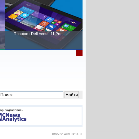
Планшет Dell Venue 11 Pro
Пора выбирать Fujitsu!
ор подготовлен
версия для печати