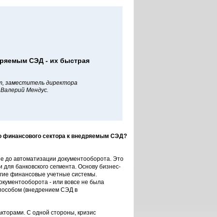
дряемым СЭД - их быстрая
т, заместитель директора
Валерий Мендус.
го финансового сектора к внедряемым СЭД?
е до автоматизации документооборота. Это
для банковского сегмента. Основу бизнес-
угие финансовые учетные системы.
кументооборота - или вовсе не была
пособом (внедрением СЭД в
кторами. С одной стороны, кризис