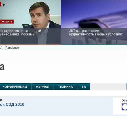
ак строился электронный
ИКТ в страховании:
изнес Банка Москвы?
эффективность в новых условиях
s)
Facebook
ейтинг CNewsInfrastructure 2015:
Информационная безопасность
риглашаем участвовать
бизнеса и госструктур: развитие в
новых условиях
КОНФЕРЕНЦИИ
ЖУРНАЛ
ТЕХНИКА
ТВ
р
Обз
ок СЭД 2010