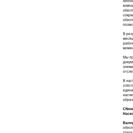
необх
компа
обесп
сокра
обесп
позво
В рез
месяц
рабоч
момен
Мы пр
докум
элеме
отсле
В нас
собст
едина
насчи
образ
CNews
Наск
Вале
обесп
сразу