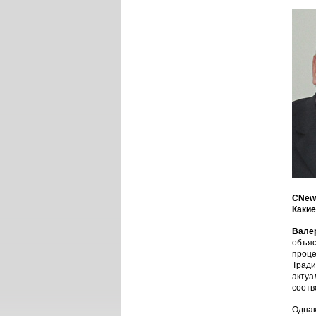
CNews
Какие
Вале
объяс
проце
Тради
актуа
соотв
Однак