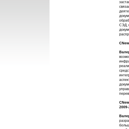
заста
связа
деяте
докум
обраб
СЭД, 
докум
распр
CNews
Вале
возмо
инфра
реали
средс
интег
аспек
докум
управ
перев
CNews
2009-
Вале
разра
больш