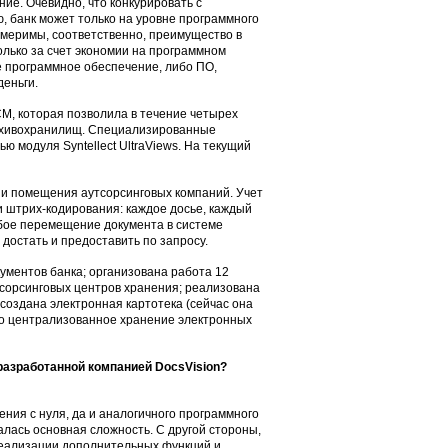
ие. Очевидно, что конкурировать с
 банк может только на уровне программного
змеримы, соответственно, преимущество в
лько за счет экономии на программном
 программное обеспечение, либо ПО,
еньги.
M, которая позволила в течение четырех
архивохранилищ. Специализированные
ю модуля Syntellect UltraViews. На текущий
и помещения аутсорсинговых компаний. Учет
 штрих-кодирования: каждое досье, каждый
бое перемещение документа в системе
 достать и предоставить по запросу.
ументов банка; организована работа 12
тсорсинговых центров хранения; реализована
создана электронная картотека (сейчас она
ано централизованное хранение электронных
разработанной компанией DocsVision?
ния с нуля, да и аналогичного программного
алась основная сложность. С другой стороны,
реализации дополнительных функций и