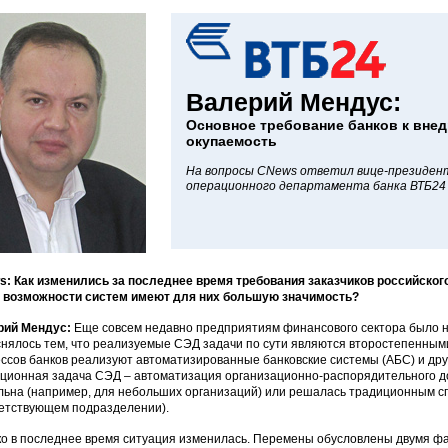
Валерий Мендус:
Основное требование банков к вне
окупаемость
На вопросы CNews ответил вице-президен
операционного департамента банка ВТБ24 
: Как изменились за последнее время требования заказчиков российско
 возможности систем имеют для них большую значимость?
рий Мендус:
Еще совсем недавно предприятиям финансового сектора было н
нялось тем, что реализуемые СЭД задачи по сути являются второстепенными 
ссов банков реализуют автоматизированные банковские системы (АБС) и др
ционная задача СЭД – автоматизация организационно-распорядительного до
льна (например, для небольших организаций) или решалась традиционным с
етствующем подразделении).
о в последнее время ситуация изменилась. Перемены обусловлены двумя фа