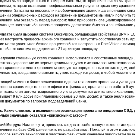
одимо было определиться с выбором системы, которая обеспечила бы хранен
ниями, которые оказывают профессиональные услуги по архивному хранению,
ечения. Затраты на персонал и на оборудование хранилища в принципе сои
щении операционных расходов на хранение документов мы могли получить то
ечении. Мы оказались перед выбором: либо приобрести специализированное
ляющее настроить банковские процессы достаточно быстро и за небольшие д
ультате была выбрана система DocsVision, обладающая свойствами BPM и EC
ев настроить процессы архивного хранения и запустить собственную сеть 
ие места участников бизнес-процессов были настроены в DocsVision с помощь
т в банке система поддерживает 21 архивную площадку.
едпочли смешанную схему хранения: используются и собственные площади, 
ентов и управление их перемещениями ведутся с использованием технологии
нт хранения и место хранения маркируются определенным штрих-кодом, лю
живается; всегда можно выяснить, у кого находится досье, в любой момент его
тоящий момент в банке реализована единая технология хранения и учета док
венных хранилищ в головном офисе и в филиалах; организована работа 9 ау
я технология автоматизированного учета документов длительного хранения; 
тывает 9 млн досье при плановом объеме 20 млн. досье); а также реализов
ов документов по запросам подразделений банка.
: Какие сложности возникли при реализации проекта по внедрению СЭД, 
олько значимым оказался «кризисный фактор»?
рий Мендус:
Нам, по сути, пришлось создавать собственную технологию хране
ечения на базе СЭД ранее никто не разрабатывал. Пожалуй, в этом и заключ
 после запуска технологии в пилотную фазу стали очевидны приоритеты по 