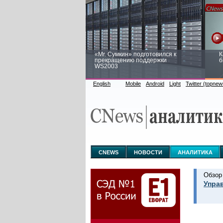
«Mr. Сумкин» подготовился к
К
прекращению поддержки
б
WS2003
English
Mobile
Android
Light
Twitter (topnew
Заоблачная оптимизация: как
Р
Faberlic изменил подход к
п
аналитике
CNEWS
НОВОСТИ
АНАЛИТИКА
Обзор
Упра