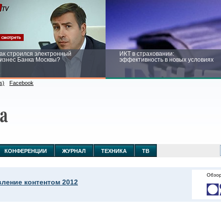
ак строился электронный
ИКТ в страховании:
изнес Банка Москвы?
эффективность в новых условиях
s)
Facebook
ейтинг CNewsInfrastructure 2015:
Информационная безопасность
риглашаем участвовать
бизнеса и госструктур: развитие в
новых условиях
КОНФЕРЕНЦИИ
ЖУРНАЛ
ТЕХНИКА
ТВ
Обзор
вление контентом 2012