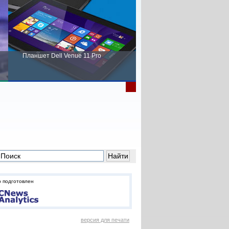
Планшет Dell Venue 11 Pro
Пора выбирать Fujitsu!
 подготовлен
версия для печати