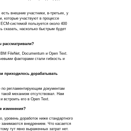
 есть внешние участники, в-третьих, у
и, которые участвуют в процессе
с ECM-системой пользуется около 400
ь сказать, насколько быстрым будет
ы рассматривали?
BM FileNet, Documentum и Open Text.
чевыми факторами стали гибкость и
ам приходилось дорабатывать
то по регламентирующим документам
 такой механизм отсутствовал. Нам
 встроить его в Open Text.
ие изменения?
о, уровень доработок ниже стандартного
е занимаются внедрением. Что касается
тому тут явно выраженных затрат нет.