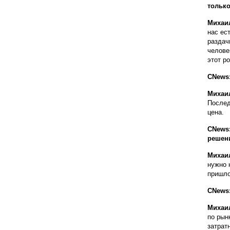
только
Михаи
нас ес
раздач
челове
этот ро
CNews:
Михаи
Послед
цена.
CNews
решен
Михаи
нужно 
пришло
CNews:
Михаи
по рын
затрат