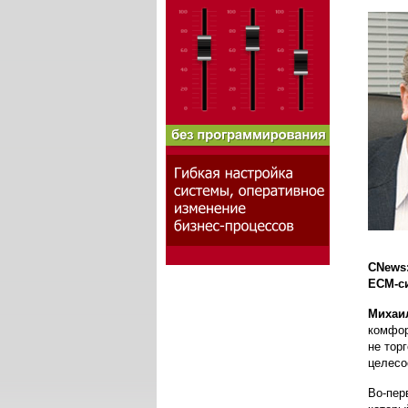
CNews:
ECM
-
Михаи
комфор
не тор
целесо
Во-пер