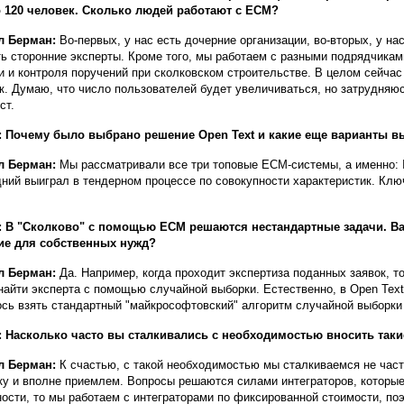
 120 человек. Сколько людей работают с ECM?
л Берман:
Во-первых, у нас есть дочерние организации, во-вторых, у нас
ть сторонние эксперты. Кроме того, мы работаем с разными подрядчикам
и и контроля поручений при сколковском строительстве. В целом сейча
к. Думаю, что число пользователей будет увеличиваться, но затрудняюс
ст.
 Почему было выбрано решение Open Text и какие еще варианты в
л Берман:
Мы рассматривали все три топовые ECM-системы, а именно: I
ний выиграл в тендерном процессе по совокупности характеристик. Клю
: В "Сколково" с помощью ECM решаются нестандартные задачи. В
ие для собственных нужд?
л Берман:
Да. Например, когда проходит экспертиза поданных заявок, 
найти эксперта с помощью случайной выборки. Естественно, в Open Text
сь взять стандартный "майкрософтовский" алгоритм случайной выборки и
 Насколько часто вы сталкивались с необходимостью вносить так
л Берман:
К счастью, с такой необходимостью мы сталкиваемся не част
ку и вполне приемлем. Вопросы решаются силами интеграторов, которы
ности, то мы работаем с интеграторами по фиксированной стоимости, поэ