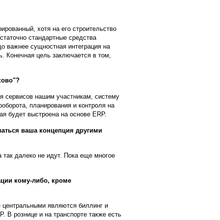
рованный, хотя на его строительство
статочно стандартные средства
здо важнее сущностная интеграция на
. Конечная цель заключается в том,
ково"?
я сервисов нашим участникам, систему
оборота, планирования и контроля на
ая будет выстроена на основе ERP.
ваться ваша концепция другими
 так далеко не идут. Пока еще многое
ации кому-либо, кроме
е центральными являются биллинг и
P. В рознице и на транспорте также есть