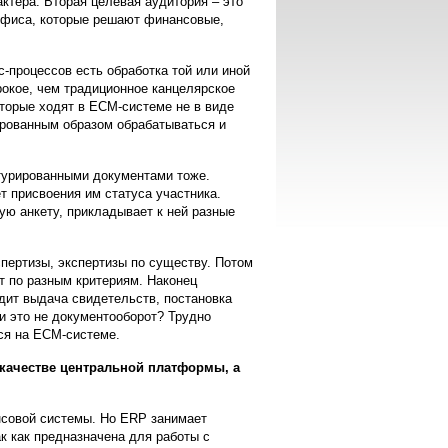
актера. Вторая целевая аудитория – это
кофиса, которые решают финансовые,
с-процессов есть обработка той или иной
окое, чем традиционное канцелярское
торые ходят в ECM-системе не в виде
ированным образом обрабатываться и
ктурированными документами тоже.
т присвоения им статуса участника.
ую анкету, прикладывает к ней разные
спертизы, экспертизы по существу. Потом
т по разным критериям. Наконец
дит выдача свидетельств, постановка
и это не документооборот? Трудно
тся на ECM-системе.
 качестве центральной платформы, а
нсовой системы. Но ERP занимает
ак как предназначена для работы с