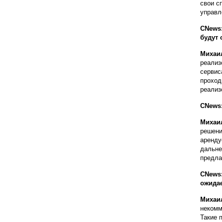
свои с
управл
СNews:
будут 
Михаи
реализ
сервис
проход
реализ
CNews:
Михаи
решени
аренду
дальне
предла
CNews:
ожида
Михаи
некомм
Такие 