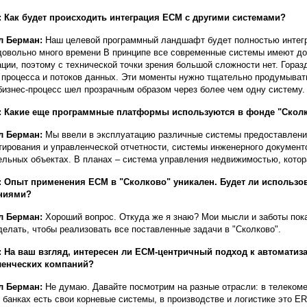
 Как будет происходить интеграция ECM с другими cистемами?
л Берман:
Наш целевой программный ландшафт будет полностью интегри
довольно много времени В принципе все современные системы имеют до
ации, поэтому с технической точки зрения большой сложности нет. Гора
 процесса и потоков данных. Эти моменты нужно тщательно продумывать
бизнес-процесс шел прозрачным образом через более чем одну систему.
: Какие еще программные платформы используются в фонде "Скол
л Берман:
Мы ввели в эксплуатацию различные системы предоставлени
ирования и управленческой отчетности, системы инженерного документо
ельных объектах. В планах – система управления недвижимостью, котор
 Опыт применения ECM в "Сколково" уникален. Будет ли использо
ниями?
л Берман:
Хороший вопрос. Откуда же я знаю? Мои мысли и заботы пока
делать, чтобы реализовать все поставленные задачи в "Сколково".
 На ваш взгляд, интересен ли ECM-центричный подход к автоматиз
ленческих компаний?
л Берман:
Не думаю. Давайте посмотрим на разные отрасли: в телеком
 банках есть свои корневые системы, в производстве и логистике это ER