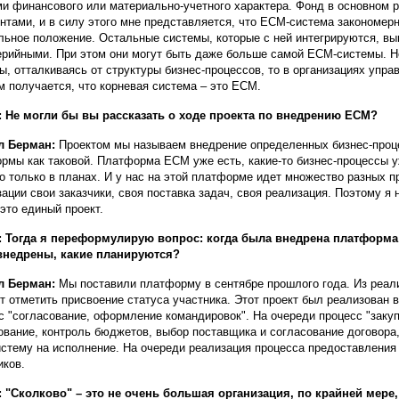
и финансового или материально-учетного характера. Фонд в основном 
нтами, и в силу этого мне представляется, что ECM-система закономе
льное положение. Остальные системы, которые с ней интегрируются, выг
рийными. При этом они могут быть даже больше самой ECM-системы. Н
ы, отталкиваясь от структуры бизнес-процессов, то в организациях упр
м получается, что корневая система – это ECM.
 Не могли бы вы рассказать о ходе проекта по внедрению ECM?
л Берман:
Проектом мы называем внедрение определенных бизнес-проце
рмы как таковой. Платформа ECM уже есть, какие-то бизнес-процессы уж
то только в планах. И у нас на этой платформе идет множество разных пр
зации свои заказчики, своя поставка задач, своя реализация. Поэтому я 
это единый проект.
 Тогда я переформулирую вопрос: когда была внедрена платформа 
внедрены, какие планируются?
л Берман:
Мы поставили платформу в сентябре прошлого года. Из реал
т отметить присвоение статуса участника. Этот проект был реализован в
с "согласование, оформление командировок". На очереди процесс "заку
ование, контроль бюджетов, выбор поставщика и согласование договора,
стему на исполнение. На очереди реализация процесса предоставления 
иков.
 "Сколково" – это не очень большая организация, по крайней мере,