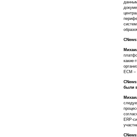
данным
докуме
центра
перифе
систем
образо
CNews:
Михаи
платфо
какие-
органи
ECM – 
CNews:
были 
Михаи
следуе
процес
соглас
ERP-си
участн
CNews: