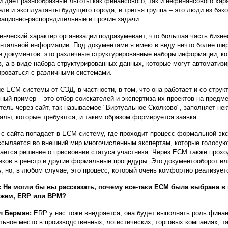
й дает разнообразные льготы как финансового, так и нефинансового хар
ели и эксплуатанты будущего города, и третья группа – это люди из бэ
зационно-распорядительные и прочие задачи.
енческий характер организации подразумевает, что большая часть бизне
нтальной информации. Под документами я имею в виду нечто более шир
е документов: это различные структурированные наборы информации, ко
, а в виде набора структурированных данных, которые могут автоматиз
ироваться с различными системами.
е ECM-системы от СЭД, в частности, в том, что она работает и со стру
ный пример – это отбор соискателей и экспертиза их проектов на предме
тель через сайт, так называемое "Виртуальное Сколково", заполняет нек
алы, которые требуются, и таким образом формируется заявка.
 с сайта попадает в ECM-систему, где проходит процесс формальной эк
ссылается во внешний мир многочисленным экспертам, которые голосую
ается решение о присвоении статуса участника. Через ECM также прохо
иков в реестр и другие формальные процедуры. Это документооборот ил
ь, но, в любом случае, это процесс, который очень комфортно реализуе
 Не могли бы вы рассказать, почему все-таки ECM была выбрана в
ажем, ERP или BPM?
л Берман:
ERP у нас тоже внедряется, она будет выполнять роль фина
льное место в производственных, логистических, торговых компаниях, т