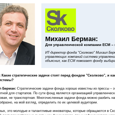
Михаил Берман:
Для управленческой компании ECM –
ИТ-директор фонда "Сколково" Михаил Бер
управляющих компаний система управлени
объяснил, как ECM помогает фонду выби
 Какие стратегические задачи стоят перед фондом "Сколково", и ка
системы?
л Берман:
Стратегические задачи фонда хорошо известны из прессы – э
тной для стартапов. По сути фонд является организацией управленческо
говая, не транспортная. Многочисленные задачи фонда можно разбить на
образно, на мой взгляд, определить по их целевой аудитории.
вых, это молодые и талантливые инноваторы, которые обращаются в Ско