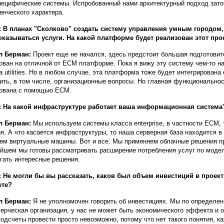
пецифические системы. Испробованный нами архитектурный подход зато
енческого характера.
 В планах "Сколково" создать систему управления умным городом,
оказываться услуги. На какой платформе будет реализован этот про
л Берман:
Проект еще не начался, здесь предстоит большая подготовите
ован на отличной от ECM платформе. Пока я вижу эту систему чем-то н
а utilities. Но в любом случае, эта платформа тоже будет интегрирована 
ить, в том числе, организационные вопросы. Но главная функциональнос
ована с помощью ECM.
 На какой инфраструктуре работает ваша информационная система
л Берман:
Мы используем системы класса enterprise, в частности ECM, 
я. А что касается инфраструктуры, то наша серверная база находится в
ем виртуальные машины. Вот и все. Мы применяем облачные решения пр
йшем мы готовы рассматривать расширение потребления услуг по модели
гать интересные решения.
 Не могли бы вы рассказать, каков был объем инвестиций в проек
ете?
л Берман:
Я не уполномочен говорить об инвестициях. Мы по определен
ерческая организация, у нас не может быть экономического эффекта и 
подсчеты провести просто невозможно, потому что нет такого понятия, к