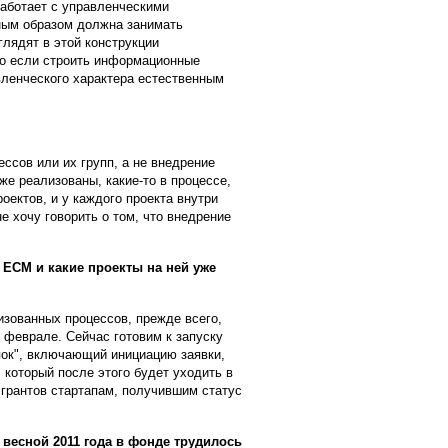
работает с управленческими
рным образом должна занимать
лядят в этой конструкции
о если строить информационные
авленческого характера естественным
ссов или их групп, а не внедрение
е реализованы, какие-то в процессе,
оектов, и у каждого проекта внутри
не хочу говорить о том, что внедрение
ECM и какие проекты на ней уже
изованных процессов, прежде всего,
 феврале. Сейчас готовим к запуску
пок", включающий инициацию заявки,
 который после этого будет уходить в
грантов стартапам, получившим статус
 весной 2011 года в фонде трудилось