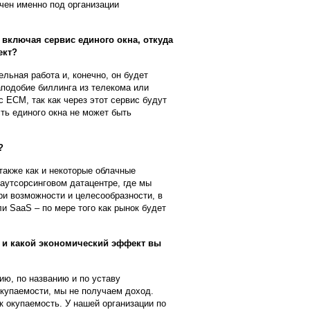
чен именно под организации
 включая сервис единого окна, откуда
ект?
льная работа и, конечно, он будет
аподобие биллинга из телекома или
с ECM, так как через этот сервис будут
ть единого окна не может быть
?
также как и некоторые облачные
 аутсорсинговом датацентре, где мы
и возможности и целесообразности, в
 SaaS – по мере того как рынок будет
т и какой экономический эффект вы
ию, по названию и по уставу
окупаемости, мы не получаем доход.
ак окупаемость. У нашей организации по