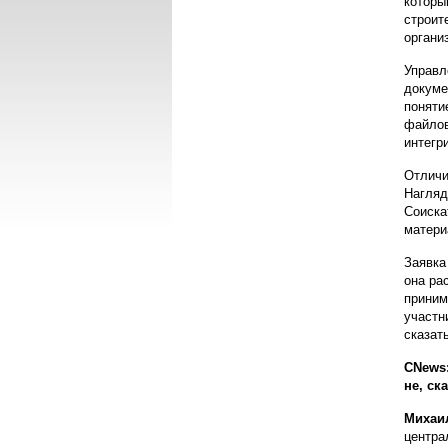
которы
строит
органи
Управл
докуме
поняти
файлов
интегр
Отличи
Нагляд
Соиска
матери
Заявка
она ра
приним
участн
сказат
CNews:
не, ск
Михаи
центра