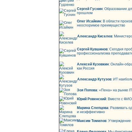
Сергей Гуснин
: Образование дл
прошлом
Олег Исайкин
: В области прои
неоспоримое преимущество
Александр Киселев
: Министер
Сергей Кувшинов
: Сегодня про
профессионализма преподават
Алексей Кузовкин
: Онлайн-обра
как Россия
Александр Кутузов
: ИТ наибол
Зоя Попова
: «Пена» на рынке I
Юрий Ровенский
: Вместе с ФИ
Марина Слепцова
: Развивать 
и неэффективно
Максим Томилов
: Утверждение
Елена Федорова
: Мы фиксируе