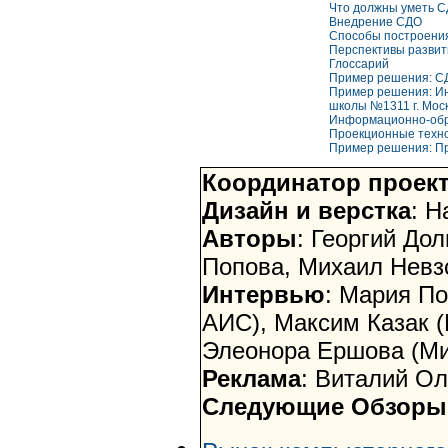
Что должны уметь 
Внедрение СДО
Способы построения
Перспективы развит
Глоссарий
Пример решения: С
Пример решения:
И
школы №1311 г. Мос
Информационно-обра
Проекционные техно
Пример решения: П
Координатор проек
Дизайн и верстка
: 
Авторы
: Георгий До
Попова, Михаил Невзор
Интервью
: Мария По
АИС), Максим Казак 
Элеонора Ершова (Ми
Реклама
: Виталий Ол
Следующие Обзоры