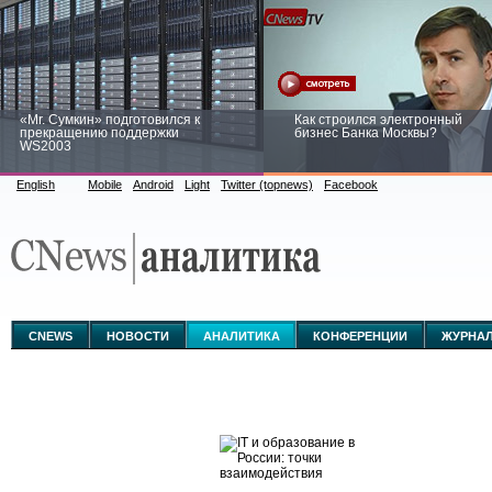
«Mr. Сумкин» подготовился к
Как строился электронный
прекращению поддержки
бизнес Банка Москвы?
WS2003
English
Mobile
Android
Light
Twitter (topnews)
Facebook
Заоблачная оптимизация: как
Рейтинг CNewsInfrastructure 20
Faberlic изменил подход к
приглашаем участвовать
аналитике
CNEWS
НОВОСТИ
АНАЛИТИКА
КОНФЕРЕНЦИИ
ЖУРНА