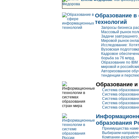
Образование в
технологий
Запросы бизнеса рас
Массовый рынок пол
Задачи завтрашнего
Мировой рынок онла
Исследование: Хотят
Вузовская подготовка
Кадровое обеспечен
борьба за 76 млрд.
Образование по IBM T
мировой и российски
Авторизованное обуч
тенденции и перспе
Образование и 
Система образован
Система образован
Система образовани
Система образован
Система образован
Информационны
образования Р
Преимущества наме
Выбираем направле
Компании-разработч