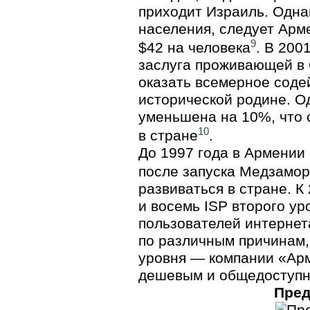
приходит Израиль. Одна
населения, следует Арм
9
$42 на человека
. В 200
заслуга проживающей в 
оказать всемерное соде
исторической родине. О
уменьшена на 10%, что 
10
в стране
.
До 1997 года в Армении
после запуска Медзамо
развиваться в стране. К
и восемь ISP второго ур
пользователей интернета
по различным причинам,
уровня — компании «Арме
дешевым и общедоступ
Пред