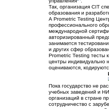
управления
.
Так, организация CIT с
образования и разработ
А Рrometric Теsting Це
профессионального обр
международной сертифик
авторизированный предст
занимается тестировани
и других сфер образова
Prometric Теsting тесты
центры индивидуально н
оцениваются, кодируются
Пока государство не ра
учебных заведений и НИ
организаций в стране п
сотрудничество с заруб