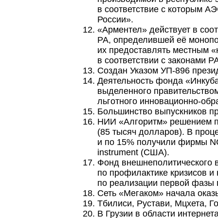
в соответствие с которым А
России».
«Арментел» действует в соо
РА, определившей её моноп
их предоставлять местным 
в соответствии с законами 
Создан Указом УП-896 прези
Деятельность фонда «Инкуба
выделенного правительство
льготного
инновационно-обр
Большинство выпускников пр
НИИ «Алгоритм» решением п
(85 тысяч долларов). В проц
и по 15% получили фирмы NCS
instrument (США).
Фонд внешнеполитического 
по профилактике кризисов и 
по реализации первой фазы
Сеть «Мегаком» начала оказы
Тбилиси, Рустави, Мцхета, Г
В Грузии в области интернет