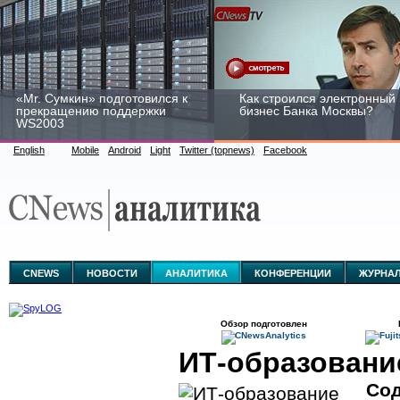
«Mr. Сумкин» подготовился к
Как строился электронный
прекращению поддержки
бизнес Банка Москвы?
WS2003
English
Mobile
Android
Light
Twitter (topnews)
Facebook
Заоблачная оптимизация:
Рейтинг CNewsInfrastructur
как Faberlic изменил подход
2015: приглашаем
к аналитике
участвовать
CNEWS
НОВОСТИ
АНАЛИТИКА
КОНФЕРЕНЦИИ
ЖУРНА
Обзор подготовлен
ИТ-образовани
Сод