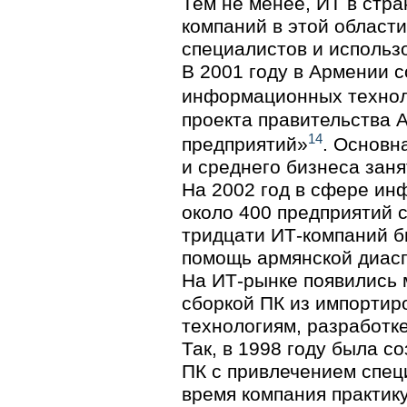
Тем не менее, ИТ в стр
компаний в этой област
специалистов и использ
В 2001 году в Армении 
информационных техно
проекта правительства 
14
предприятий»
. Основн
и среднего бизнеса заня
На 2002 год в сфере ин
около 400 предприятий с
тридцати
ИТ-компаний
б
помощь армянской диас
На
ИТ-рынке
появились 
сборкой ПК из импортир
технологиям, разработк
Так, в 1998 году была с
ПК с привлечением спе
время компания практик