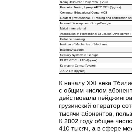
Фонд Открытое Общество Грузии
Рrometric Теsting Центр АРТС GЕ1 (Грузия)
Computer Educational Center ACS
Geotest (Professional IT Training and certification ser
Internet Development
Group-Georgia
Mziuri International
Association of Professional Education Development
Distance Learning
Institute of Mechanics of Machines
Internet Academy
Security Systems in Georgia
ELITE-RC
Co. LTD (Грузия)
Компания Cerma (Грузия)
JULIA Ltd (Грузия)
К началу XXI века Тбили
с общим числом абоненто
действовала пейджингов
грузинский оператор со
тысячи абонентов, поль
К 2002 году общее числ
410 тысяч, а в сфере м