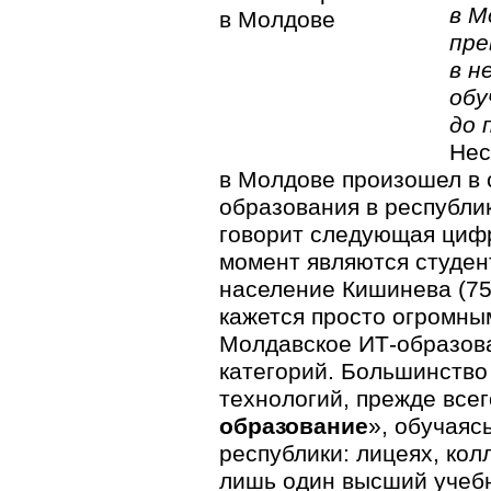
в М
пре
в н
обу
до 
Нес
в Молдове произошел в 
образования в республик
говорит следующая цифр
момент являются студен
население Кишинева (75
кажется просто огромны
Молдавское
ИТ-образов
категорий. Большинств
технологий, прежде всег
образование
», обучаяс
республики: лицеях, кол
лишь один высший учебн