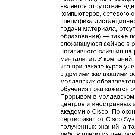
является отсутствие ад
компьютеров, сетевого о
специфика дистанционног
подачи материала, отсу
образования) — также п
сложившуюся сейчас в р
негативного влияния на
менталитет. У компаний,
что при заказе курса уч
с другими желающими ос
молдавских образовател
обучения пока кажется о
Прорывом в молдавско
центров и иностранных 
академию Cisco. По око
сертификат от Cisco Sys
полученных знаний, а т
либо в одном из центров