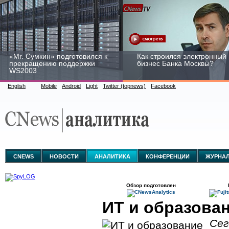
«Mr. Сумкин» подготовился к
Как строился электронный
прекращению поддержки
бизнес Банка Москвы?
WS2003
English
Mobile
Android
Light
Twitter (topnews)
Facebook
Заоблачная оптимизация:
Рейтинг CNewsInfrastructur
как Faberlic изменил подход
2015: приглашаем
к аналитике
участвовать
CNEWS
НОВОСТИ
АНАЛИТИКА
КОНФЕРЕНЦИИ
ЖУРНА
Обзор подготовлен
ИТ и образова
Сег