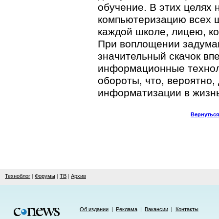
обучение. В этих целях
компьютеризацию всех ш
каждой школе, лицею, ко
При воплощении задуман
значительный скачок вп
информационные технол
обороты, что, вероятно
информатизации в жизнь
Вернуться
Техноблог
|
Форумы
|
ТВ
|
Архив
Об издании
|
Реклама
|
Вакансии
|
Контакты