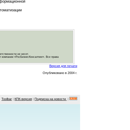
нформационной
втоматизации
етственности не несет.
т компании «РосБизнесКонсалтинг». Все права
Версия для печати
Опубликовано в 2004 г.
Toolbar
|
КПК-версия
|
Подписка на новости
|