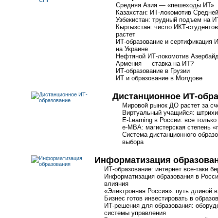
Средняя Азия — «пешеходы ИТ»
Казахстан: ИТ-локомотив Средне
Узбекистан: трудный подъем на 
Кыргызстан: число
ИКТ-студентов
растет
ИТ-образование
и сертификация
И
на Украине
Нефтяной
ИТ-локомотив
Азербай
Армения — ставка на ИТ?
ИТ-образование
в Грузии
ИТ и образование в Молдове
Дистанционное ИТ-обр
Мировой рынок ДО растет за с
Виртуальный учащийся: штрихи
E-Learning
в России: все только
e-MBA
: магистерская степень 
Система дистанционного образо
выбора
Информатизация образова
ИТ-образование: интернет все-таки бе
Информатизация образования в Росс
влияния
«Электронная Россия»: путь длиной в
Бизнес готов инвестировать в образо
ИТ-решения
для образования: оборудо
системы управления