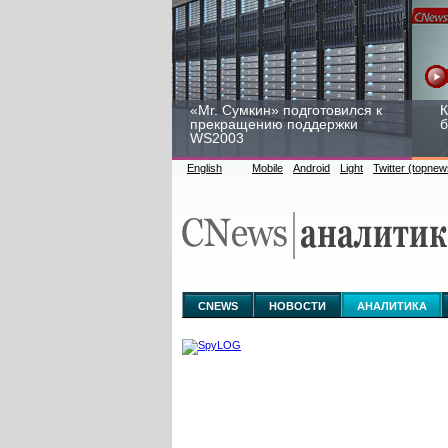
«Mr. Сумкин» подготовился к
К
прекращению поддержки
б
WS2003
English
Mobile
Android
Light
Twitter (topnew
Заоблачная оптимизация:
Р
как Faberlic изменил подход
2
к аналитике
у
CNEWS
НОВОСТИ
АНАЛИТИКА