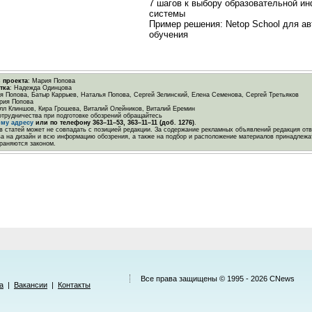
7 шагов к выбору образовательной и
системы
Пример решения: Netop School для а
обучения
 проекта
: Мария Попова
тка
: Надежда Одинцова
я Попова, Батыр Каррыев, Наталья Попова, Сергей Зелинский, Елена Семенова, Сергей Третьяков
рия Попова
илл Клиншов, Кира Грошева, Виталий Олейников, Виталий Еремин
отрудничества при подготовке обозрений обращайтесь
ому адресу
или по телефону
363–11–53
,
363–11–11 (доб. 1276)
.
 статей может не совпадать с позицией редакции. За содержание рекламных объявлений редакция отв
ва на дизайн и всю информацию обозрения, а также на подбор и расположение материалов принадлежа
раняются законом.
Все права защищены © 1995 - 2026
CNews
а
|
Вакансии
|
Контакты