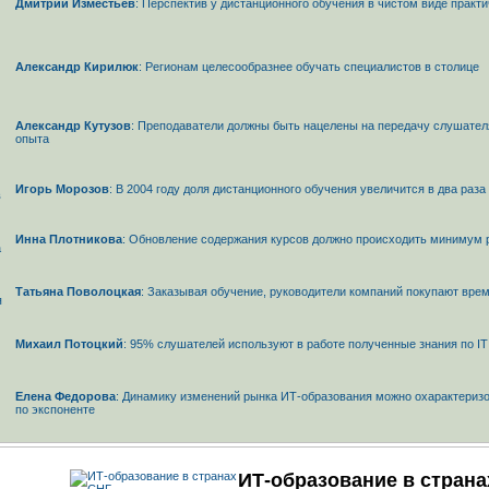
Дмитрий Изместьев
: Перспектив у дистанционного обучения в чистом виде практ
Александр Кирилюк
: Регионам целесообразнее обучать специалистов в столице
Александр Кутузов
: Преподаватели должны быть нацелены на передачу слушател
опыта
Игорь Морозов
: В 2004 году доля дистанционного обучения увеличится в два раза
Инна Плотникова
: Обновление содержания курсов должно происходить минимум р
Татьяна Поволоцкая
: Заказывая обучение, руководители компаний покупают вре
Михаил Потоцкий
: 95% слушателей используют в работе полученные знания по IT
Елена Федорова
: Динамику изменений рынка ИТ-образования можно охарактеризо
по экспоненте
ИТ-образование в страна