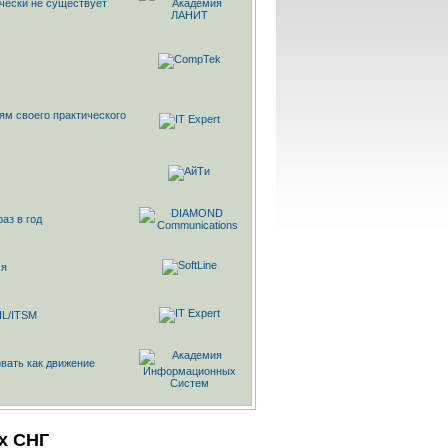
ически не существует
ям своего практического
аз в год
мя
IL/ITSM
вать как движение
х СНГ