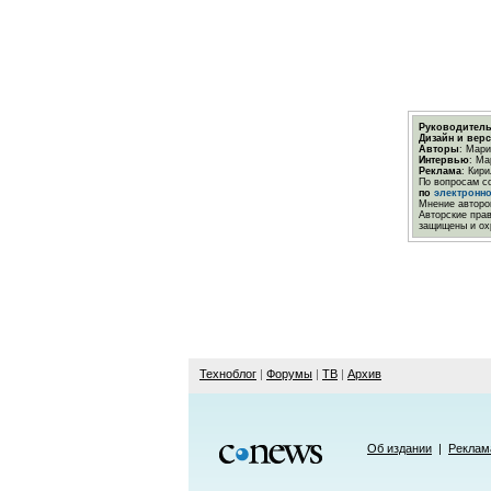
Руководитель
Дизайн и верс
Авторы
: Мари
Интервью
: Ма
Реклама
: Кир
По вопросам с
по
электронн
Мнение авторов
Авторские пра
защищены и ох
Техноблог
|
Форумы
|
ТВ
|
Архив
Об издании
|
Реклам