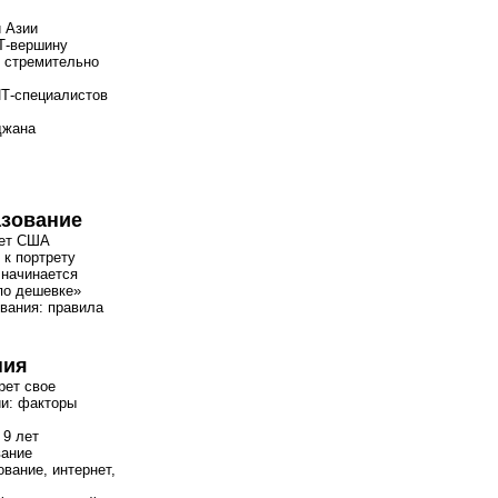
й Азии
ИТ-вершину
стремительно
Т-специалистов
джана
азование
чет США
 к портрету
 начинается
«по дешевке»
вания: правила
ния
рет свое
ии: факторы
 9 лет
вание
вание, интернет,