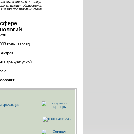
азад было отдано на откуп
орматизация образования
 Взгляд под прямым углом
 сфере
нологий
асти
003 году: взгляд
центров
ния требует узкой
cle:
азовании
й информации