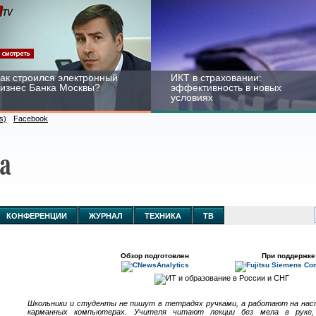
ак строился электронный
ИКТ в страховании:
изнес Банка Москвы?
эффективность в новых
условиях
s)
Facebook
ейтинг CNewsInfrastructure
Информационная
015: приглашаем
безопасность бизнеса и
частвовать
госструктур: развитие в
КОНФЕРЕНЦИИ
ЖУРНАЛ
ТЕХНИКА
ТВ
новых условиях
Обзор подготовлен
При поддержке
Школьники и студенты не пишут в тетрадях ручками, а работают на на
карманных компьютерах. Учителя читают лекции без мела в руке