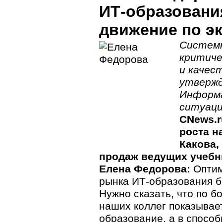
ИТ-образовани
движение по э
Системн
критиче
и качес
утвержд
Информ
ситуаци
CNews.r
роста н
Какова,
продаж ведущих учебны
Елена Федорова:
Оптим
рынка ИТ-образования б
Нужно сказать, что по 
наших коллег показывает
образование, а в спосо