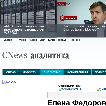
«Mr. Сумкин» подготовился к
Как строился электронный
прекращению поддержки
бизнес Банка Москвы?
WS2003
English
Mobile
Android
Light
Twitter (topnews)
Facebook
Заоблачная оптимизация:
Рейтинг CNewsInfrastructur
как Faberlic изменил подход
2015: приглашаем
к аналитике
участвовать
CNEWS
НОВОСТИ
АНАЛИТИКА
КОНФЕРЕНЦИИ
ЖУРНА
Обзор подготовлен
Елена Федоров