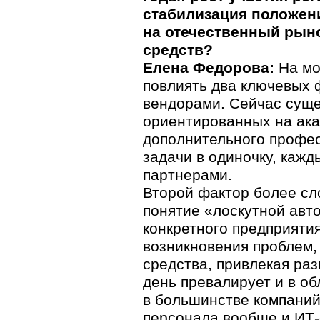
стабилизация положен
на отечественный рын
средств?
Елена Федорова:
На мо
повлиять два ключевых 
вендорами. Сейчас сущес
ориентированных на ака
дополнительного профес
задачи в одиночку, каж
партнерами.
Второй фактор более сл
понятие «лоскутной авт
конкретного предприяти
возникновения проблем,
средства, привлекая ра
день превалирует и в о
в большинстве компаний
персонала вообще и ИТ-