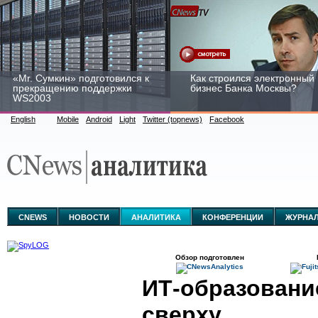
«Mr. Сумкин» подготовился к
Как строился электронный
прекращению поддержки
бизнес Банка Москвы?
WS2003
English
Mobile
Android
Light
Twitter (topnews)
Facebook
Заоблачная оптимизация:
Рейтинг CNewsInfrastructur
как Faberlic изменил подход
2015: приглашаем
к аналитике
участвовать
CNEWS
НОВОСТИ
АНАЛИТИКА
КОНФЕРЕНЦИИ
ЖУРНА
Обзор подготовлен
ИТ-образовани
сверху