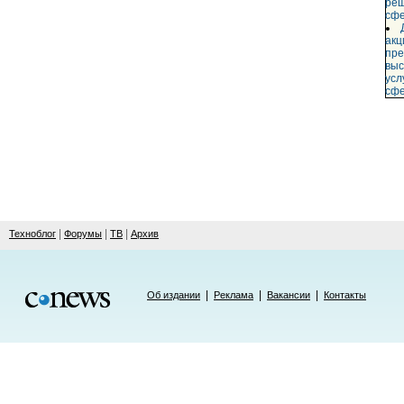
реш
сф
акц
пр
выс
усл
сф
|
|
|
Техноблог
Форумы
ТВ
Архив
|
|
|
Об издании
Реклама
Вакансии
Контакты