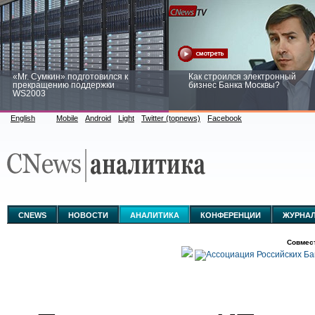
«Mr. Сумкин» подготовился к
Как строился электронный
прекращению поддержки
бизнес Банка Москвы?
WS2003
English
Mobile
Android
Light
Twitter (topnews)
Facebook
Заоблачная оптимизация: как
Рейтинг CNewsInfrastructure 20
Faberlic изменил подход к
приглашаем участвовать
аналитике
CNEWS
НОВОСТИ
АНАЛИТИКА
КОНФЕРЕНЦИИ
ЖУРНА
Совмес