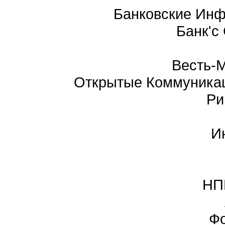
Банковские Ин
Банк'с
Весть-
Открытые Коммуникац
Ри
И
НП
Ф