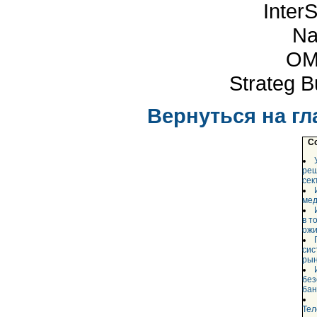
Inter
Na
O
Strateg B
Вернуться на г
С
реш
сек
мед
в т
ожи
сис
ры
без
бан
Те