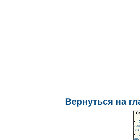
Вернуться на г
С
реш
сек
мед