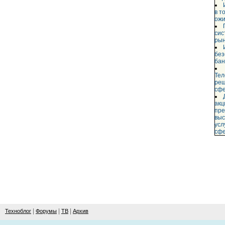
в т
ожи
сис
ры
без
бан
Те
реш
сф
акц
пр
выс
усл
сф
|
|
|
Техноблог
Форумы
ТВ
Архив