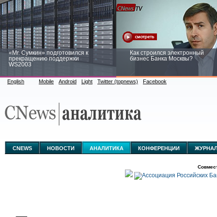
«Mr. Сумкин» подготовился к
Как строился электронный
прекращению поддержки
бизнес Банка Москвы?
WS2003
English
Mobile
Android
Light
Twitter (topnews)
Facebook
Заоблачная оптимизация: как
Рейтинг CNewsInfrastructure 20
Faberlic изменил подход к
приглашаем участвовать
аналитике
CNEWS
НОВОСТИ
АНАЛИТИКА
КОНФЕРЕНЦИИ
ЖУРНА
Совмес