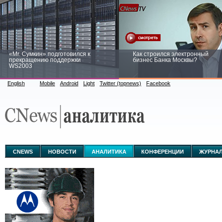
«Mr. Сумкин» подготовился к
Как строился электронный
прекращению поддержки
бизнес Банка Москвы?
WS2003
English
Mobile
Android
Light
Twitter (topnews)
Facebook
Заоблачная оптимизация: как
Рейтинг CNewsInfrastructure 20
Faberlic изменил подход к
приглашаем участвовать
аналитике
CNEWS
НОВОСТИ
АНАЛИТИКА
КОНФЕРЕНЦИИ
ЖУРНА