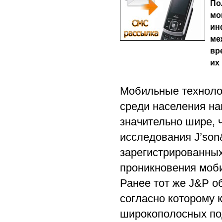
По
мо
ин
ме
вр
их
Мобильные техноло
среди населения н
значительно шире, 
исследования J’son
зарегистрированных
проникновения моби
Ранее тот же J&P о
согласно которому к
широкополосных под