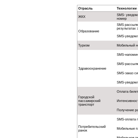
Отрасль
Технологии
SMS- уведомл
ЖКХ
номер
SMS рассылка
результатах 
Образование
SMS-уведомле
Туризм
Мобильный н
SMS-напомин
SMS-рассылк
Здравоохранение
SMS-заказ си
SMS-уведомл
Оплата биле
Городской
пассажирский
Интенсивност
транспорт
Получение р
SMS-оплата 
Потребительский
Мобильные пл
ранок
Мобильное т