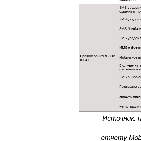
SMS-уведомл
охранным пр
SMS-уведомл
SMS-бомбард
SMS-уведомл
MMS с фотог
Правоохранительные
Мобильное п
органы
В случае кат
местоположе
SMS-вызов с
Поддержка с
Уведомления 
Регистрация 
Источник: 
отчету Mobi