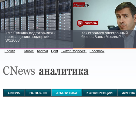
«Mr. Сумкин» подготовился к
Как строился электронный
прекращению поддержки
бизнес Банка Москвы?
WS2003
English
Mobile
Android
Light
Twitter (topnews)
Facebook
Заоблачная оптимизация: как
Рейтинг CNewsInfrastructure 20
Faberlic изменил подход к
приглашаем участвовать
аналитике
CNEWS
НОВОСТИ
АНАЛИТИКА
КОНФЕРЕНЦИИ
ЖУРНА