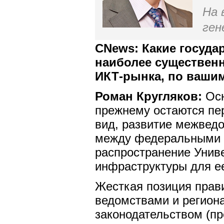
На 
ген
CNews: Какие госуд
наиболее существенн
ИКТ-рынка, по ваши
Роман Кругляков:
Осн
прежнему остаются пер
вид, развитие межвед
между федеральными и
распространение Унив
инфраструктуры для е
Жесткая позиция прав
ведомствами и регион
законодательством (пре