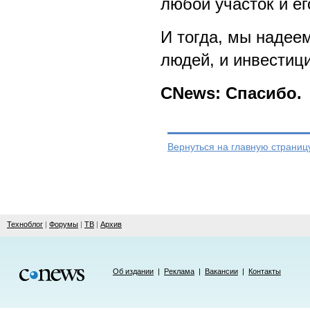
любой участок и ег
И тогда, мы надеем
людей, и инвестици
CNews: Спасибо.
Вернуться на главную страниц
Техноблог
|
Форумы
|
ТВ
|
Архив
Об издании
|
Реклама
|
Вакансии
|
Контакты