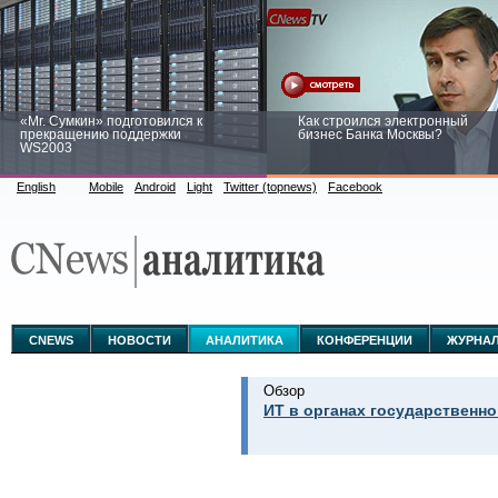
«Mr. Сумкин» подготовился к
Как строился электронный
прекращению поддержки
бизнес Банка Москвы?
WS2003
English
Mobile
Android
Light
Twitter (topnews)
Facebook
Заоблачная оптимизация: как
Рейтинг CNewsInfrastructure 20
Faberlic изменил подход к
приглашаем участвовать
аналитике
CNEWS
НОВОСТИ
АНАЛИТИКА
КОНФЕРЕНЦИИ
ЖУРНА
Обзор
ИТ в органах государственно