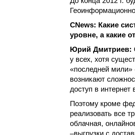
До конца 2012 г. б
Геоинформационно
CNews: Какие си
уровне, а какие 
Юрий Дмитриев:
у всех, хотя суще
«последней мили» -
возникают сложнос
доступ в интернет
Поэтому кроме фед
реализовать все т
облачная, онлайно
–выгрузки с достав