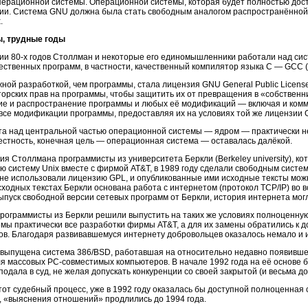
перационной системы. Операционной системы, которая будет полностью дост
ии. Система GNU должна была стать свободным аналогом распространённой 
.
, трудные годы
нии
80-х
годов Столлман и некоторые его единомышленники работали над сис
ественных программ, в частности, качественный компилятор языка C — GCC (
ной разработкой, чем программы, стала лицензия GNU General Public Licens
орских прав на программы, чтобы защитить их от превращения в «собственн
ие и распространение программы и любых её модификаций — включая и комме
все модификации программы, предоставляя их на условиях той же лицензии 
та над центральной частью операционной системы — ядром — практически н
естность, конечная цель — операционная система — оставалась далёкой.
ия Столлмана программисты из университета Беркли (Berkeley university), 
ю систему Unix вместе с фирмой AT&T, в 1989 году сделали свободным сист
 не использовали лицензию GPL, и опубликованные ими исходные тексты мож
ходных текстах Беркли основана работа с интернетом (протокол TCP/IP) во
ыпуск свободной версии сетевых программ от Беркли, история интернета мог
программисты из Беркли решили выпустить на таких же условиях полноценну
емы практически все разработки фирмы AT&T, а для их замены обратились к
в. Благодаря развивавшемуся интернету добровольцев оказалось немало и и
выпущена система 386/BSD, работавшая на относительно недавно появившем
я массовых PC-совместимых компьютеров. В начале 1992 года на её основе б
одала в суд, не желая допускать конкуренции со своей закрытой (и весьма 
тот судебный процесс, уже в 1992 году оказалась бы доступной полноценная
, «выяснения отношений» продлились до 1994 года.