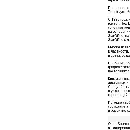
игры». (Мнен
Появление эт
Теперь уже б
С 1998 года 
растут. Под 
сочетают кон
на основании
StarOffice; 
StarOffice с
Многие изве
В частности,
и среда соз
Проблема об
графическог
поставщиков 
Кризис рынка
доступных ин
Соединённых
и у частных 
корпораций. 
История сво
состояние эт
и развитие 
Open Source
от копирован