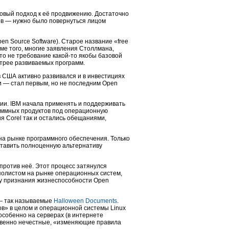
овый подход к её продвижению. Достаточно
ов — нужно было повернуться лицом
n Source Software). Старое название «free
оме того, многие заявления Столлмана,
это не требование
какой-то
якобы базовой
стрее развиваемых программ.
в США активно развивался и в инвестициях
и — стал первым, но не последним Open
ии. IBM начала применять и поддерживать
аммных продуктов под операционную
я Corel так и остались обещаниями,
на рынке программного обеспечения. Только
ставить полноценную альтернативу
против неё. Этот процесс затянулся
нополистом на рынке операционных систем,
ьзу признания жизнеспособности Open
 — так называемые
Halloween Documents
.
в» в целом и операционной системы Linux
 особенно на серверах (в интернете
ровенно нечестные, «изменяющие правила