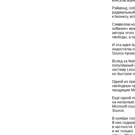
консультаций
Рэймонд, соб
радикальный
к бизнесу, к
Символом нов
software» мо
автора этого
свободы, а п
И эта идея б
недостатка н
Source проек
Вслед за Net
популярный 
систему Linu
но быстрое 
Одной из при
свободные пр
продукции Mic
Ещё одной по
на несколько
Microsoft сс
Source.
В ноябре тог
В них содер
в частности.
и не только