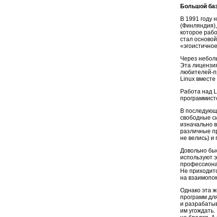
Большой ба
В 1991 году 
(Финляндия),
которое рабо
стал основой
«эгоистичное
Через небол
Эта лицензия
любителей-пр
Linux вмест
Работа над 
программисто
В последующ
свободные си
изначально 
различные пр
не велись) 
Довольно бы
используют э
профессиона
Не приходит
на взаимопо
Однако эта ж
программ дл
и разрабаты
им угождать.