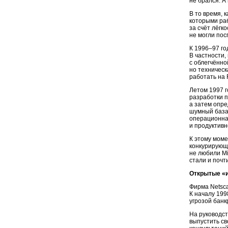
не брался. А
В то время, 
которыми ра
за счёт лёгк
не могли пос
К
1996–97
го
В частности,
с облегчённо
но техническ
работать на 
Летом 1997 г
разработки п
а затем опре
шумный базар
операционная
и продуктивн
К этому моме
конкурирующ
не любили Mi
стали и почт
Открытые «и
Фирма Netsc
К началу 199
угрозой банк
На руководст
выпустить св