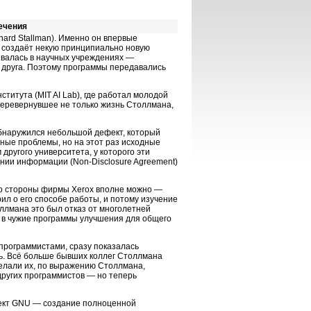
ечения
ard Stallman). Именно он впервые
то создаёт некую принципиально новую
ывалась в научных учреждениях —
 друга. Поэтому программы передавались
ститута (MIT AI Lab), где работал молодой
перевернувшее не только жизнь Столлмана,
обнаружился небольшой дефект, который
ные проблемы, но на этот раз исходные
другого университета, у которого эти
ении информации (Non-Disclosure Agreement)
со стороны фирмы Xerox вполне можно —
ил о его способе работы, и потому изучение
ллмана это был отказ от многолетней
 в чужие программы улучшения для общего
 программистами, сразу показалась
ь. Всё больше бывших коллег Столлмана
делали их, по выражению Столлмана,
других программистов — но теперь
оект GNU — создание полноценной