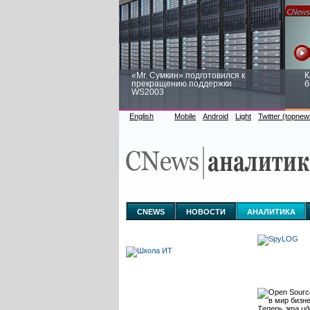
«Mr. Сумкин» подготовился к
К
прекращению поддержки
б
WS2003
English
Mobile
Android
Light
Twitter (topnew
Заоблачная оптимизация: как
Р
Faberlic изменил подход к
п
аналитике
CNEWS
НОВОСТИ
АНАЛИТИКА
Теперь эта ид