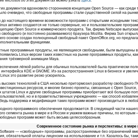
ие Microsoft об этих документах можно узнать
здесь
.
их документов вдохновило сторонников концепции Open Source — как среди те
ыло очевидно, что свободные программы стали существенной силой на рынке
и до настоящего времени возможности программ с открытыми исходными текс
Linux активно создаются не только серверные, но и пользовательские прогр
цепцию Open Source и коммерческого продукта. Так, фирма Netscape выпуск
 свободного (и постоянно развиваемого) браузера Mozilla. Фирма Sun откры
на его основе создан полноценный свободный пакет OpenOffice.org, но предла
 дополнительными функциями.
стные программные продукты, не являющиеся свободными, были выпущены в 
 появились Linux-версии таких известных на рынке программных продукты, ка
дания трёхмерной анимации Maya.
еспечения лёгкой работы для обычных пользователей была практически пол
о интерфейса KDE и GNOME.
Из-за
распространения Linux в бизнесе и увели
Linux это развитие резко ускорилось.
 высоких технологий в США несколько притормозил разработку свободного П
вестиционных ресурсов, и многие бизнес-проекты, связанные с Open Source,
 штатов Linux и другие свободные программы приобретают всё большую попу
пользователей, но и в правительственных учреждениях — как способ избавле
Ведь поддержка и модификация таких программ может производиться в любой
бодного программного обеспечения продолжается. В следующей части наше
ого сегмента рынка в мире и в России и укажем важные причины, по которым
свободных программ может быть весьма целесообразным.
Современное состояние рынка и перспективы: в мире 
 Software — «свободные» программы, распространяемые без ограничений вме
ия, обязательной оплаты лицензии на использование и т.п. Казалось бы, та