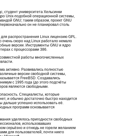
с, студент университета Хельсинки
ядро
Unix-под
обной операционной системы,
омандой GNU; таким образом, проект GNU
 первоначально он не планировал столь
 для распространения Linux лицензию GPL.
о очень скоро над Linux работало немало
собные версии. Инструменты GNU и ядро
терах с процессорами 386.
 совместной работы многочисленных
власти.
ма активно. Развивались полностью
различные версии свободной системы,
называется FreeBSD. Создавались
нимум с 1995 года (до этого подсчёты
еров являются свободными.
опасность. Специалисты, которые
нет, и обычно достаточно быстро находится
ы дальше успешно использовать её.
бодных программ основывается
имания уделялось пригодности свободных
ессионалов, использовавших
ом серьёзно и отнюдь не горели желанием
рамм для пользователей, почти никто