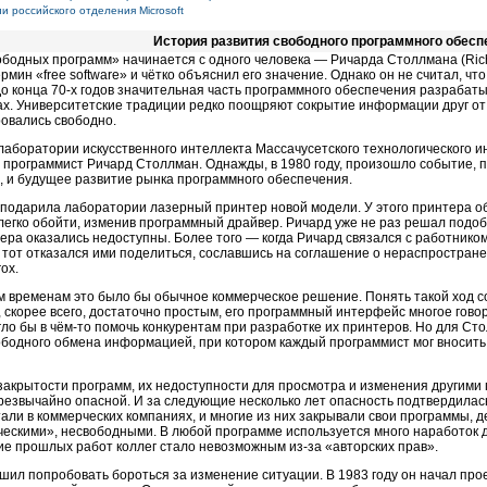
 российского отделения Microsoft
История развития свободного программного обесп
бодных программ» начинается с одного человека — Ричарда Столлмана (Rich
рмин «free software» и чётко объяснил его значение. Однако он не считал, ч
До конца
70-х
годов значительная часть программного обеспечения разрабат
ах. Университетские традиции редко поощряют сокрытие информации друг от
овались свободно.
 лаборатории искусственного интеллекта Массачусетского технологического ин
 программист Ричард Столлман. Однажды, в 1980 году, произошло событие, 
, и будущее развитие рынка программного обеспечения.
 подарила лаборатории лазерный принтер новой модели. У этого принтера 
егко обойти, изменив программный драйвер. Ричард уже не раз решал подоб
ера оказались недоступны. Более того — когда Ричард связался с работником 
 тот отказался ими поделиться, сославшись на соглашение о нераспростран
ox.
 временам это было бы обычное коммерческое решение. Понять такой ход 
 скорее всего, достаточно простым, его программный интерфейс многое говор
гло бы в
чём-то
помочь конкурентам при разработке их принтеров. Но для Сто
ободного обмена информацией, при котором каждый программист мог вносить
закрытости программ, их недоступности для просмотра и изменения другими
резвычайно опасной. И за следующие несколько лет опасность подтвердилас
али в коммерческих компаниях, и многие из них закрывали свои программы, 
ескими», несвободными. В любой программе используется много наработок 
ие прошлых работ коллег стало невозможным
из-за
«авторских прав».
шил попробовать бороться за изменение ситуации. В 1983 году он начал пр