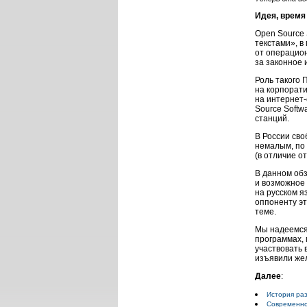
Идея, время
Open Source 
текстами», 
от операцион
за законное
Роль такого 
на корпорати
на интернет
Source Softw
станций.
В России сво
немалым, по 
(в отличие о
В данном об
и возможное 
на русском я
оппоненту эт
теме.
Мы надеемся,
программах,
участвовать 
изъявили же
Далее
:
История ра
Современное