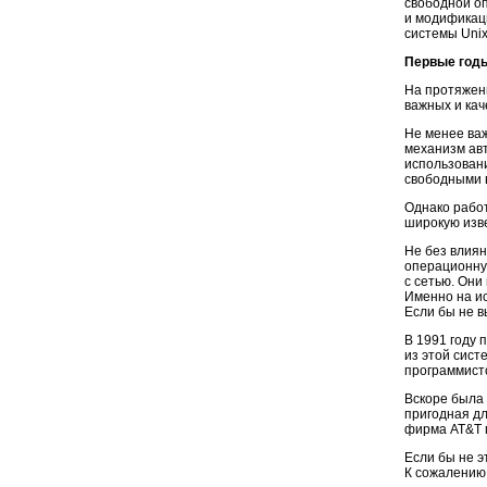
свободной о
и модификац
системы Unix
Первые годы
На протяже
важных и кач
Не менее важ
механизм авт
использован
свободными 
Однако рабо
широкую изв
Не без влиян
операционну
с сетью. Они
Именно на ис
Если бы не в
В 1991 году 
из этой сист
программисто
Вскоре была 
пригодная дл
фирма AT&T п
Если бы не э
К сожалению