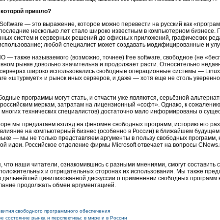
 которой пришло?
Software — это выражение, которое можно перевести на русский как «прогр
в последние несколько лет стало широко известным в компьютерном бизнесе
ных систем и серверных решений до офисных приложений, графических редак
 использование; любой специалист может создавать модифицированные и улу
ПО — также называемого (возможно, точнее) free software, свободное (не «б
вном рынке довольно значительна и продолжает расти. Относительно недавно
-серверах широко использовались свободные операционные системы — Linux
are «штурмует» и рынок иных серверов, и даже — хотя еще не столь уверенн
бодные программы могут стать, и отчасти уже являются, серьёзной альтерна
российским меркам, затратам на лицензионный «софт». Однако, к сожалени
т многих технических специалистов) достаточно мало информированы о сущест
зоре мы предлагаем взгляд на феномен свободных программ, историю его ра
влияние на компьютерный бизнес (особенно в России) в ближайшем будущем
зыке — мы не только представляем аргументы в пользу свободных программ,
ой идеи. Российское отделение фирмы Microsoft отвечает на вопросы CNews.
 что наши читатели, ознакомившись с разными мнениями, смогут составить 
 положительных и отрицательных сторонах их использования. Мы также пре
в дальнейшей цивилизованной дискуссии о применении свободных программ в 
лание продолжать обмен аргументацией.
звития свободного программного обеспечения
 состояние рынка и перспективы: в мире и в России