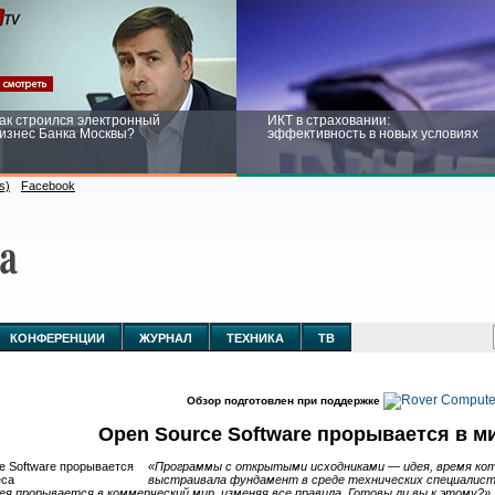
ак строился электронный
ИКТ в страховании:
изнес Банка Москвы?
эффективность в новых условиях
s)
Facebook
ейтинг CNewsInfrastructure 2015:
Информационная безопасность
риглашаем участвовать
бизнеса и госструктур: развитие в
новых условиях
КОНФЕРЕНЦИИ
ЖУРНАЛ
ТЕХНИКА
ТВ
Обзор подготовлен при поддержке
Open Source Software прорывается в м
«Программы с открытыми исходниками — идея, время ко
выстраивала фундамент в среде технических специалист
ея прорывается в коммерческий мир, изменяя все правила. Готовы ли вы к этому?»