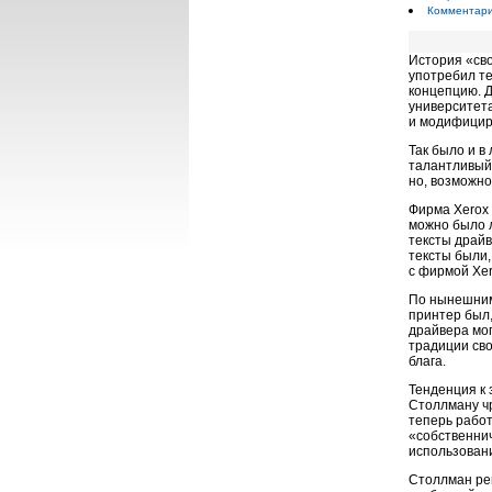
Комментарии
История «сво
употребил те
концепцию. 
университет
и модифицир
Так было и в
талантливый
но, возможно
Фирма Xerox
можно было л
тексты драйв
тексты были,
с фирмой Xer
По нынешним
принтер был,
драйвера мо
традиции св
блага.
Тенденция к 
Столлману ч
теперь работ
«собственнич
использован
Столлман ре