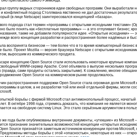
 оно пригласило самого Рэймонда.
рал группу видных сторонников идеи свободных программ. Они выработали н
 и конфликтный подход Столлмана явственно не дал достаточных результат
оторый (в лице Netscape) заинтересовался концепцией «базара».
ого подхода стал термин «программы с открытыми исходными текстами» (Ope
жно было понять как «бесплатные программы» — а это отпугивает бизнес; кр
 названия, также не добавили популярности идее. «Открытые исходники» — 
режде всего концепция разработки и распространения более надёжных и бы
ыла воспринята бизнесом — тем более что в то время компьютерный бизнес 
е было. Проект Mozilla — версия браузера Netscape с открытыми исходникам
том, выросшим из коммерческого продукта.
scape концепцию Open Source стали использовать некоторые крупные компан
свободный WWW-сервер Apache. Corel объявила о выпуске нескольких прогр
x (правда, сами продукты остались закрытыми). К сожалению, многие обещани
продвижение Open Source на коммерческом рынке продолжалось.
чин распространения поддержки Open Source стала огромная доля Microsoft 
ограммы в целом, а не разработки той или иной отдельной фирмы, могли со
rosoft.
пыткой борьбы с фирмой Microsoft стал антимонопольный процесс, начатый 
 лет. В октябре 1998 года, стремясь доказать, что компания не является мо
ылается на свободную систему Linux. Это стало серьёзным аргументом в пол
о же года были опубликованы внутренние документы, «утекшие» из Microsoft
жится признание значительных возможностей концепции «открытых исходнико
 Open Source признаётся заметным источником конкуренции против Microsoft,
). Предложены методы борьбы с этой «опасностью», некоторые из них — отк