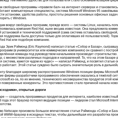
 между тем именно удобство для пользователя стало основным козырем фирмы
как свободные программы «правили бал» на интернет-серверах и становились
ботают компьютерные специалисты, система Microsoft Windows 95 завоёвыва
ости установки, удобства работы, простоты решения основных офисных задач 
порить с Windows.
дам вокруг свободных программ, прежде всего — системы Linux, начались поп
 появилась компания Red Hat, ныне весьма известная. Она предложила комме
й установкой и технической поддержкой (сама система оставалась свободной
ая поддержка была доступна только для оплативших её пользователей). Торв
Red Hat или подобную компанию.
ода Эрик Рэймонд (Eric Raymond) написал статью «Собор и Базар», сыгравш
рограмм (в университетах или коммерческих компаниях) он сравнил с постро
делённая команда под руководством начальников производит строительство
, с множеством различных подходов и направлений. То, что на этом базаре
 система, кажется чудом из чудес» — написал Рэймонд, и посвятил статью о
о работает. Этой статье суждено было сыграть значительную роль в дальне
нту благодаря широкому распространению Windows позиции фирмы Microsoft 
ие фирмы-разработчики программного обеспечения оказались в тяжёлой сит
crosoft
из-за
, по их мнению, технического несовершенства продуктов этой ко
и поверженные конкуренты. Это противостояние стало причиной начала новог
сходники», открытые дороги
ape — создатель программных продуктов для интернета, наиболее известны
8 года этот браузер потерял ведущие позиции — лидером стал Microsoft Intern
ротства.
во Netscape произвела большое впечатление статья Рэймонда «Собор и Баз
ой WWW-браузер в исходных текстах, чтобы дальнейшая его разработка про