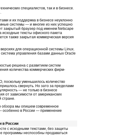
хнических специалистов, так и в бизнесе.
.
тами и их поддержка в бизнесе неуклонно
аммные системы — и многие из них успешно
ает закрытый браузер под именем Netscape
ла исходные тексты офисного пакета
гается также закрытая коммерческая версия
версиях для операционной системы Linux.
к система управления базами данных Oracle
ностью решена с развитием систем
чения количества коммерческих фирм-
О, поскольку уменьшилось количество
 пришлось свернуть. Но зато за пределами
лярность — не только в бизнесе
ния от зависимости от американских
 стране.
го обзора мы опишем современное
 — особенно в России — применение
и в России
сте с исходными текстами, без защиты
кие программы неспособны продаваться