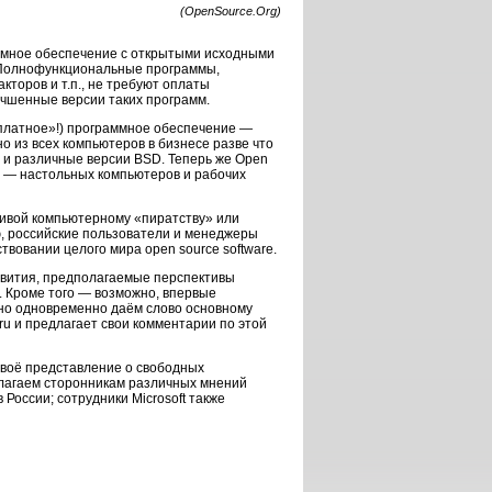
(OpenSource.Org)
аммное обеспечение с открытыми исходными
. Полнофункциональные программы,
торов и т.п., не требуют оплаты
чшенные версии таких программ.
есплатное»!) программное обеспечение —
 из всех компьютеров в бизнесе разве что
 и различные версии BSD. Теперь же Open
о — настольных компьютеров и рабочих
тивой компьютерному «пиратству» или
ю, российские пользователи и менеджеры
вовании целого мира open source software.
звития, предполагаемые перспективы
. Кроме того — возможно, впервые
 но одновременно даём слово основному
ru и предлагает свои комментарии по этой
своё представление о свободных
длагаем сторонникам различных мнений
России; сотрудники Microsoft также