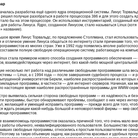
зар
началась разработка ещё одного ядра операционной системы. Линус Торвальд
 решил получше разобраться в работе процессора 386 и для этого создать 
тало бы на этом процессоре. Он использовал инструментарий, созданный к
 для работы Линуса. Ядро, созданное Линусом, стало называться Linux (хотя
» название).
ьшое время Линус Торвальдс, по предложению Столлмана, стал использовать
 и отличное умение Линуса общаться по интернету стали причинами того, чт
ограммистов из многих стран. Уже в 1992 году появились вполне работоспо
е составили полную свободную операционную систему, работающую на компью
Linux стала примером нового способа создания программного обеспечения —
в, взаимодействующих через интернет, без какой-либо мощной центральной 
ие несколько лет работа над различными свободными программами шла весь
стемы — Linux, а с 1994 года — после завершения судебного процесса — и 
выпущенной университетом Беркли, наиболее распространённая из которых 
икладные программы, в частности — для интернет-серверов. Начиная, как ми
и по настоящее время наиболее распространённые программы для WWW-серв
стро выявилась сильная сторона свободных программ — их надёжность и без
ти программы, быстро обнаруживают проблемы, сообщают о них через интер
л, желающий и умеющий исправить программу — прежде всего для того, чтоб
ся ждать реакции какой-нибудь большой и неповоротливой фирмы — мир сво
мощи программистов.
е взаимопомощь программистов оказалась причиной того, что очень мало вн
я работы обычного, неквалифицированного пользователя. Большинство проф
вавших свободные программы, относились к простым пользователям не слишк
 Поэтому за такую объемную задачу, как разработка красивых и удобных прог