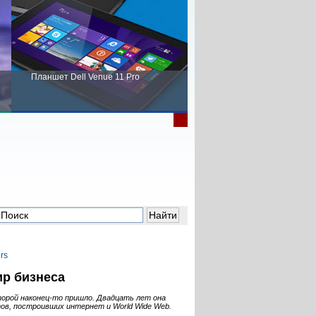
Планшет Dell Venue 11 Pro
Пора выбирать Fujitsu!
ир бизнеса
торой
наконец-то
пришло. Двадцать лет она
ов, построивших интернет и World Wide Web.