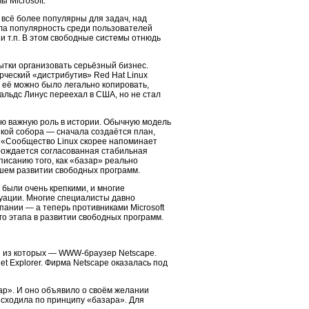
 Microsoft.
 всё более популярны для задач, над
ла популярность среди пользователей
и т.п. В этом свободные системы отнюдь
ытки организовать серьёзный бизнес.
рческий «дистрибутив» Red Hat Linux
, её можно было легально копировать,
альдс Линус переехал в США, но не стал
ую важную роль в истории. Обычную модель
йкой собора — сначала создаётся план,
. «Сообщество Linux скорее напоминает
 рождается согласованная стабильная
писанию того, как «базар» реально
йшем развитии свободных программ.
были очень крепкими, и многие
уации. Многие специалисты давно
мпании — а теперь противниками Microsoft
о этапа в развитии свободных программ.
й из которых — WWW-браузер Netscape.
et Explorer. Фирма Netscape оказалась под
ар». И оно объявило о своём желании
исходила по принципу «базара». Для