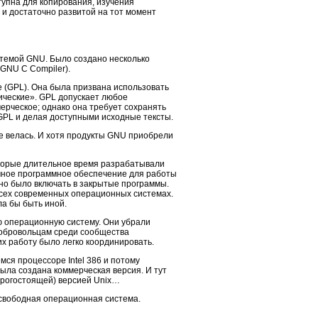
упна для копирования, изучения
и достаточно развитой на тот момент
темой GNU. Было создано несколько
GNU C Compiler).
e (GPL). Она была призвана использовать
ические». GPL допускает любое
рческое; однако она требует сохранять
GPL и делая доступными исходные тексты.
е велась. И хотя продукты GNU приобрели
которые длительное время разрабатывали
емное программное обеспечение для работы
но было включать в закрытые программы.
 всех современных операционных системах.
ла бы быть иной.
ю операционную систему. Они убрали
 добровольцам среди сообщества
х работу было легко координировать.
ся процессоре Intel 386 и потому
ыла создана коммерческая версия. И тут
дорогостоящей) версией Unix…
 свободная операционная система.