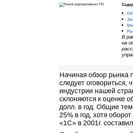
Содер
Об
За
Ми
Ры
В ра
на о
расс
упра
Начиная обзор рынка 
следует оговориться, 
индустрии нашей стра
склоняются к оценке о
долл. в год. Общие те
25% в год, хотя оборот
«1С» в 2001г. составил