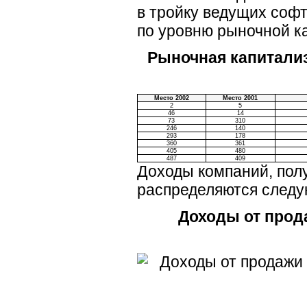
в тройку ведущих софт
по уровню рыночной к
Рыночная капитали
Место 2002
Место 2001
2
5
46
14
73
310
246
140
293
178
360
361
405
480
487
409
Доходы компаний, пол
распределяются след
Доходы от прод