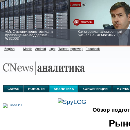
«Mr. Сумкин» подготовился к
Как строился электронный
прекращению поддержки
бизнес Банка Москвы?
WS2003
English
Mobile
Android
Light
Twitter (topnews)
Facebook
Заоблачная оптимизация: как
Рейтинг CNewsInfrastructure 20
Faberlic изменил подход к
приглашаем участвовать
аналитике
CNEWS
НОВОСТИ
АНАЛИТИКА
КОНФЕРЕНЦИИ
ЖУРНА
Обзор подго
Рын