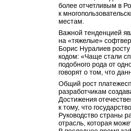
более отчетливым в Ро
к многопользовательс
местам.
Важной тенденцией явл
на «тяжелые» софтве
Борис Нуралиев росту
кодом: «Чаще стали с
подобного рода от одн
говорят о том, что да
Общий рост платежесп
разработчикам создав
Достижения отечестве
к тому, что государст
Руководство страны р
отрасль, которая може