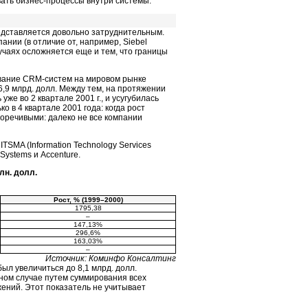
ать бизнес-процессы внутри системы.
едставляется довольно затруднительным.
пании (в отличие от, например, Siebel
лучаях осложняется еще и тем, что границы
ование CRM-систем на мировом рынке
36,9 млрд. долл. Между тем, на протяжении
же во 2 квартале 2001 г., и усугубилась
о в 4 квартале 2001 года: когда рост
воречивыми: далеко не все компании
SMA (Information Technology Services
Systems и Accenture.
н. долл.
Рост, % (
1999–2000
)
1795,38
–
147,13%
296,6%
163,03%
–
Источник: Коминфо Консалтинг
ыл увеличиться до 8,1 млрд. долл.
нном случае путем суммирования всех
ений. Этот показатель не учитывает