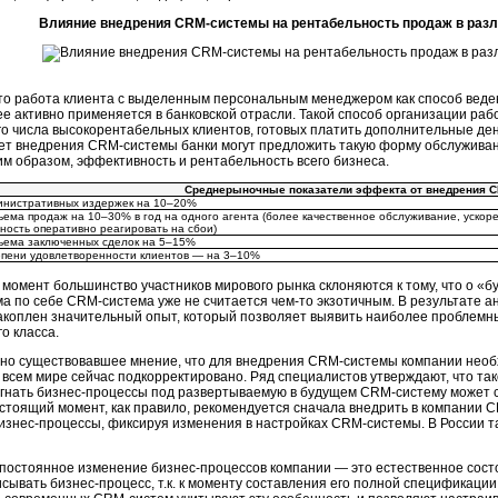
Влияние внедрения CRM-системы на рентабельность продаж в разли
то работа клиента с выделенным персональным менеджером как способ веде
е активно применяется в банковской отрасли. Такой способ организации раб
о числа высокорентабельных клиентов, готовых платить дополнительные день
чет внедрения CRM-системы банки могут предложить такую форму обслуживан
им образом, эффективность и рентабельность всего бизнеса.
Среднерыночные показатели эффекта от внедрения 
нистративных издержек на
10–20
%
ъема продаж на
10–30
% в год на одного агента (более качественное обслуживание, ускор
ность оперативно реагировать на сбои)
ъема заключенных сделок на
5–15
%
епени удовлетворенности клиентов — на
3–10
%
момент большинство участников мирового рынка склоняются к тому, что о 
ма по себе CRM-система уже не считается
чем-то
экзотичным. В результате ан
акоплен значительный опыт, который позволяет выявить наиболее проблемн
о класса.
но существовавшее мнение, что для внедрения CRM-системы компании необх
 всем мире сейчас подкорректировано. Ряд специалистов утверждают, что т
огнать бизнес-процессы под развертываемую в будущем CRM-систему может с
стоящий момент, как правило, рекомендуется сначала внедрить в компании 
изнес-процессы, фиксируя изменения в настройках CRM-системы. В России та
постоянное изменение бизнес-процессов компании — это естественное сост
сывать бизнес-процесс, т.к. к моменту составления его полной спецификации,