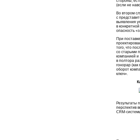
стороны, ест
(если не нав
Во втором сл
с представит
выявления у
в конкретной
опасность «з
При поставк
проектирован
того, что по
со старыми 
компанией и 
в полтора ра
гонорар (как
оборот
комп
ключ».
К
Результаты 
перспектив 
CRM-системы 