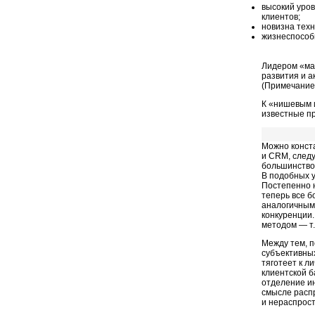
высокий уро
клиентов;
новизна тех
жизнеспособ
Лидером «маг
развития и а
(Примечание
К «нишевым 
известные пр
Можно конста
и CRM, следу
большинство
В подобных у
Постепенно 
теперь все 
аналогичными
конкуренции.
методом — т.
Между тем, п
субъективных
тяготеет к л
клиентской б
отделение и
смысле расп
и нераспрос