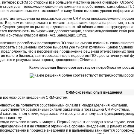
, интерес к CRM со стороны все большего участника рынка очевиден. Особую
 структуры, телекоммуникационные компании и, собственно, сама сфера IT.
использования высоких технологий, в силу более высокого уровня информатиз
татистике внедрений на российском рынке CRM пока преждевременно, поскол
о. В целом же специалисты отмечают возрастание спроса на решения, а такж
у. Существующее на рынке предложение в этой области можно структурирова
ется возможность выбирать как дорогостоящие, зарекомендовавшие себя реш
 так и системы классом ниже (Act, SalesLogix, Onyx).
ивизация российских поставщиков ПО пока не смогла изменить сложившегос
рировать с решением, которое выбрали уже тысячи компаний (Siebel Systems
о предположить, что в перспективе продвижение решений отечественных пр
ия малого бизнеса, заинтересованные в недорогом ПО с достаточно узкой 
дается и результатами опроса, проведенного CNews.ru.
Какие решения более соответствуют потребностям росси
CRM-системы: опыт внедрения
и возможности внедрения CRM-систем:
олностью выполняется собственными силами
IT-под
разделения компании.
существляется совместными силами заказчика и поставщика CRM-системы.
-системы «под ключ», когда заказчик в результате получает функционирующ
ссы систему.
дхода есть свои плюсы и минусы. Первый вариант оправдан в том случае, ес
од
разделением и не слишком ограничена сроками внедрения. В рамках компан
епосредственно в процессе внедрения и в дальнейшем занимается сопровожд