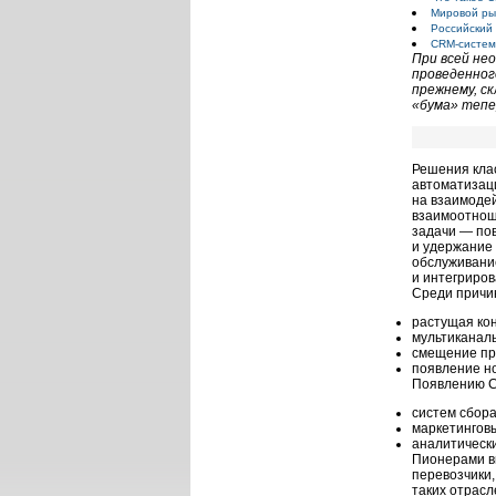
Мировой ры
Российский
CRM-систем
При всей не
проведенног
прежнему, с
«бума» тепе
Решения кла
автоматизац
на взаимодей
взаимоотнош
задачи — по
и удержание 
обслуживани
и интегриро
Среди причи
растущая ко
мультиканал
смещение пр
появление н
Появлению C
систем сбор
маркетинговы
аналитически
Пионерами в
перевозчики,
таких отрасл