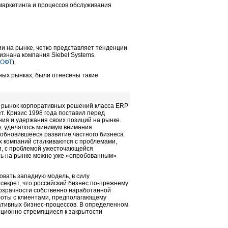
аркетинга и процессов обслуживания
ии на рынке, четко представляет тенденции
знана компания Siеbel Systems.
СОФТ
).
ных рынках, были отнесены такие
, рынок корпоративных решений класса ERP
т. Кризис 1998 года поставил перед
ия и удержания своих позиций на рынке.
о, уделялось минимум внимания.
обновившееся развитие частного бизнеса
х компаний сталкиваются с проблемами,
и, с проблемой ужесточающейся
сть на рынке можно уже «опробованным»
овать западную модель, в силу
секрет, что российский бизнес по-прежнему
прозрачности собственно наработанной
аботы с клиентами, предполагающему
тивных бизнес-процессов. В определенном
иционно стремящиеся к закрытости