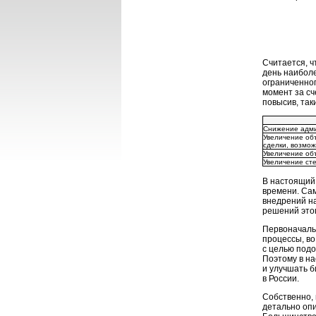
Считается, ч
день наиболе
ограниченног
момент за с
повысив, так
Снижение адми
Увеличение об
сделки, возмож
Увеличение об
Увеличение ст
В настоящий 
времени. Са
внедрений н
решений этог
Первоначаль
процессы, во
с целью под
Поэтому в на
и улучшать б
в России.
Собственно, 
детально опи