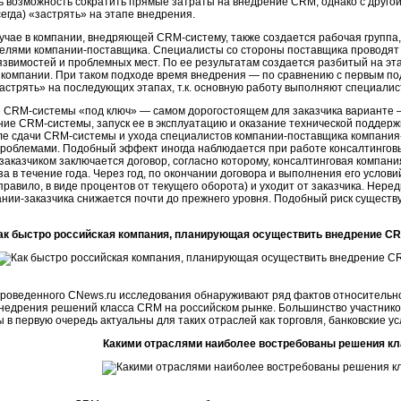
ь возможность сократить прямые затраты на внедрение CRM, однако с другой
сегда) «застрять» на этапе внедрения.
учае в компании, внедряющей CRM-систему, также создается рабочая группа,
елями компании-поставщика. Специалисты со стороны поставщика проводят 
язвимостей и проблемных мест. По ее результатам создается разбитый на э
 компании. При таком подходе время внедрения — по сравнению с первым п
астрять» на последующих этапах, т.к. основную работу выполняют специали
е CRM-системы «под ключ» — самом дорогостоящем для заказчика варианте
ие CRM-системы, запуск ее в эксплуатацию и оказание технической поддерж
сле сдачи CRM-системы и ухода специалистов компании-поставщика
компания
проблемами. Подобный эффект иногда наблюдается при работе консалтинговы
заказчиком заключается договор, согласно которому, консалтинговая компани
за в течение года. Через год, по окончании договора и выполнения его услов
 правило, в виде процентов от текущего оборота) и уходит от заказчика. Неред
ании-за
казчика снижается почти до прежнего уровня. Подобный риск сущест
ак быстро российская компания, планирующая осуществить внедрение CR
проведенного CNews.ru исследования обнаруживают ряд фактов относительн
внедрения решений класса CRM на российском рынке. Большинство участнико
в первую очередь актуальны для таких отраслей как торговля, банковские ус
Какими отраслями наиболее востребованы решения к