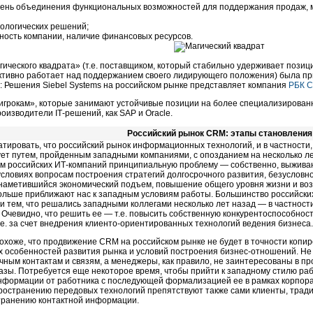
вень объединения функциональных возможностей для поддержания продаж, м
нологических решений;
ность компании, наличие финансовых ресурсов.
ического квадрата» (т.е. поставщиком, который стабильно удерживает позиц
ктивно работает над поддержанием своего лидирующего положения) была при
: Решения Siеbel Systems на российском рынке представляет компания
РБК 
игрокам», которые занимают устойчивые позиции на более специализирован
оизводители IТ-решений, как SAP и Oracle.
Российский рынок CRM: этапы становления
тировать, что российский рынок информационных технологий, и в частности
ет путем, пройденным западными компаниями, с опозданием на несколько ле
м российских ИТ-компаний принципиальную проблему — собственно, выживан
словиях вопросам построения стратегий долгосрочного развития, безусловн
наметившийся экономический подъем, повышение общего уровня жизни и воз
больше приближают нас к западным условиям работы. Большинство российски
 тем, что решались западными коллегами несколько лет назад — в частност
 Очевидно, что решить ее — т.е. повысить собственную конкурентоспособно
е. за счет внедрения клиенто-ориентированных технологий ведения бизнеса.
охоже, что продвижение CRM на российском рынке не будет в точности копир
 особенностей развития рынка и условий построения бизнес-отношений. Не 
ичным контактам и связям, а менеджеры, как правило, не заинтересованы в 
азы. Потребуется еще некоторое время, чтобы прийти к западному стилю р
нформации от работника с последующей формализацией ее в рамках корпора
ространению передовых технологий препятствуют также сами клиенты, трад
транению контактной информации.