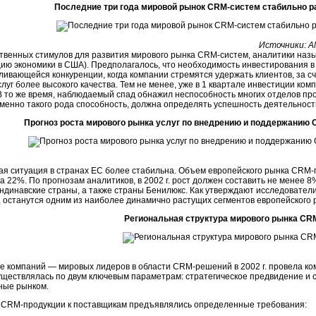
Последние три года мировой рынок CRM-систем стабильно ра
Источники: A
твенных стимулов для развития мирового рынка CRM-систем, аналитики назы
цию экономики в США). Предполагалось, что необходимость инвестирования 
ливающейся конкуренции, когда компании стремятся удержать клиентов, за с
слуг более высокого качества. Тем не менее, уже в 1 квартале инвестиции к
В то же время, наблюдаемый спад обнажил неспособность многих отделов п
именно такого рода способность, должна определять успешность деятельност
Прогноз роста мирового рынка услуг по внедрению и поддержанию 
я ситуация в странах ЕС более стабильна. Объем европейского рынка CRM-пр
а 22%. По прогнозам аналитиков, в 2002 г. рост должен составить не менее
ндинавские страны, а также страны Бенилюкс. Как утверждают исследовател
 останутся одним из наиболее динамично растущих сегментов европейского 
Региональная структура мирового рынка CR
 компаний — мировых лидеров в области CRM-решений в 2002 г. провела ком
ществлялась по двум ключевым параметрам: стратегическое предвидение и с
ные рынком.
 CRM-продукции к поставщикам предъявлялись определенные требования: