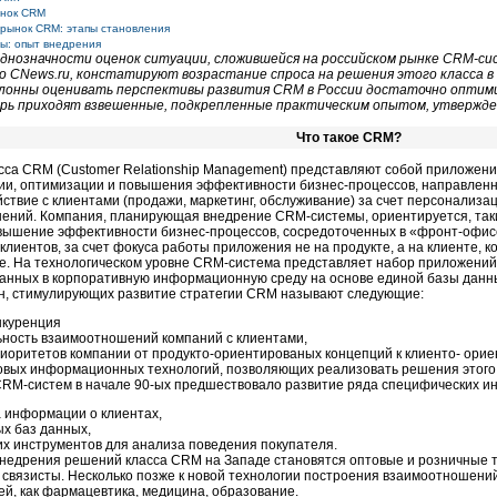
нок CRM
 рынок CRM: этапы становления
ы: опыт внедрения
однозначности оценок ситуации, сложившейся на российском рынке CRM-си
о CNews.ru, констатируют возрастание спроса на решения этого класса в 
клонны оценивать перспективы развития CRM в России достаточно оптим
рь приходят взвешенные, подкрепленные практическим опытом, утвержде
Что такое CRM?
сса CRM (Customer Relationship Management) представляют собой приложени
ии, оптимизации и повышения эффективности бизнес-процессов, направлен
ствие с клиентами (продажи, маркетинг, обслуживание) за счет персонализа
ений. Компания, планирующая внедрение CRM-системы, ориентируется, так
вышение эффективности бизнес-процессов, сосредоточенных в «фронт-офис
клиентов, за счет фокуса работы приложения не на продукте, а на клиенте,
е. На технологическом уровне CRM-система представляет набор приложений,
ванных в корпоративную информационную среду на основе единой базы данн
н, стимулирующих развитие стратегии CRM называют следующие:
нкуренция
ьность взаимоотношений компаний с клиентами,
иоритетов компании от продукто-ориентированых концепций к клиенто- ори
овых информационных технологий, позволяющих реализовать решения этого 
RM-систем в начале
90-ых
предшествовало развитие ряда специфических ин
а информации о клиентах,
х баз данных,
х инструментов для анализа поведения покупателя.
недрения решений класса CRM на Западе становятся оптовые и розничные т
 связисты. Несколько позже к новой технологии построения взаимоотношен
ей, как фармацевтика, медицина, образование.