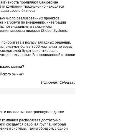
 активность проявляют банковские
 Эти компании традиционно находятся
ации своего бизнеса.
ьку число реализованных проектов
е на услуги по внедрению, интеграции
ть: потенциальным заказчикам
ения мировых лидеров (Siebel Systems,
я приоритета в пользу западных решений.
 используют более 3500 компаний по всему
оизводителей будет ориентировано
функциональностью. В определенной степени
йского рынка?
Источник: CNews.ru
ую и полностью настроенную под свои
ли компания располагает достаточно
ии создается рабочая группа, которая
ением системы. Таким образом, с одной