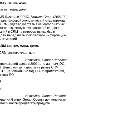
стет, млрд. долл
MR Research (2000), Hewson Group (2001-02)
вали мировой экономический спад (прежде
в CRM будет возрастать в неблагоприятных
чет соответствующих вложений средств
омпаний в CRM на мировом рынке были
родаж передавать комплексную информацию
и компаний.
CRM-систем, млрд. долл.
Источник: Gartner Research
иложений здесь в 2001 г., по данным IDC,
 8%. Центрами активности на рынке CRM
и IDC, в ближайшие годы CRM-приложения,
рынка ПО.
M
Источник: Gartner Research
пания Gartner Group. Оценка деятельности
пособность предлагать продукты,