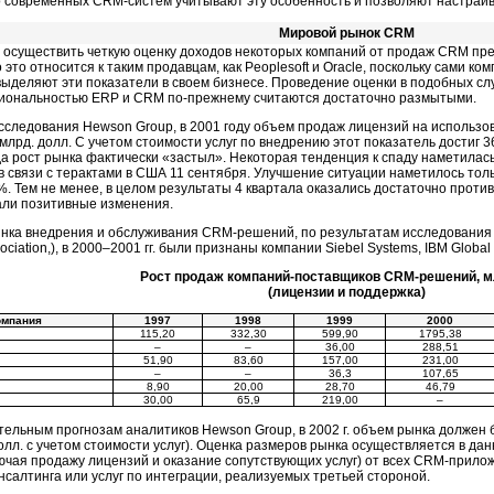
 современных CRM-систем учитывают эту особенность и позволяют настраив
Мировой рынок CRM
 осуществить четкую оценку доходов некоторых компаний от продаж CRM пр
 это относится к таким продавцам, как Peoplesoft и Oracle, поскольку сами ком
е выделяют эти показатели в своем бизнесе. Проведение оценки в подобных с
иональностью ERP и CRM по-прежнему считаются достаточно размытыми.
сследования Hewson Group, в 2001 году объем продаж лицензий на использ
 млрд. долл. С учетом стоимости услуг по внедрению этот показатель достиг 
а рост рынка фактически «застыл». Некоторая тенденция к спаду наметилась у
 в связи с терактами в США 11 сентября. Улучшение ситуации наметилось тольк
%. Тем не менее, в целом результаты 4 квартала оказались достаточно проти
али позитивные изменения.
ка внедрения и обслуживания CRM-решений, по результатам исследования IT
ciation,), в
2000–2001
гг. были признаны компании Siebel Systems, IBM Global 
Рост продаж компаний-поставщиков CRM-решений, мл
(лицензии и поддержка)
омпания
1997
1998
1999
2000
115,20
332,30
599,90
1795,38
–
–
36,00
288,51
51,90
83,60
157,00
231,00
–
–
36,3
107,65
8,90
20,00
28,70
46,79
30,00
65,9
219,00
–
ельным прогнозам аналитиков Hewson Group, в 2002 г. объем рынка должен б
долл. с учетом стоимости услуг). Оценка размеров рынка осуществляется в да
ючая продажу лицензий и оказание сопутствующих услуг) от всех CRM-прилож
нсалтинга или услуг по интеграции, реализуемых третьей стороной.