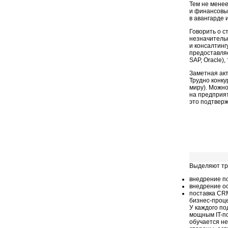
Тем не менее
и финансовые
в авангарде 
Говорить о с
незначительн
и консалтинг
предоставля
SAP, Oracle),
Заметная акт
Трудно конку
миру). Можн
на предприят
это подтверж
Выделяют тр
внедрение п
внедрение о
поставка CRM
бизнес-проце
У каждого по
мощным
IT-п
обучается н