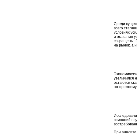
Среди сущес
всего стагна
условиях уси
и оказания у
сокращены. 
на рынок, а 
Экономическа
увеличился н
остаются ска
по-прежнему,
Исследование
компаний осу
востребован
При анализе