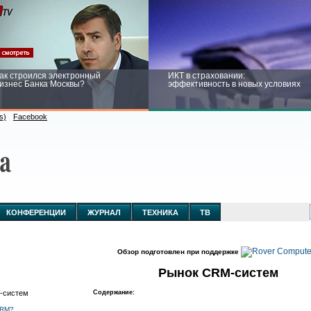
ак строился электронный
ИКТ в страховании:
изнес Банка Москвы?
эффективность в новых условиях
s)
Facebook
ейтинг CNewsInfrastructure 2015:
Информационная безопасность
риглашаем участвовать
бизнеса и госструктур: развитие в
новых условиях
КОНФЕРЕНЦИИ
ЖУРНАЛ
ТЕХНИКА
ТВ
Обзор подготовлен при поддержке
Рынок CRM-систем
Содержание:
CRM?