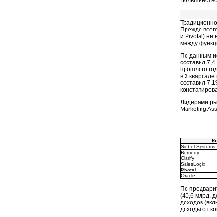
Большинство
Традиционно
Прежде всего
и Pivotal) н
между функц
По данным и
составил 7,4
прошлого год
в 3 квартале
составил 7,1
констатиров
Лидерами рын
Marketing Asso
К
Siebel Systems
Remedy
Clarify
SalesLogix
Pivotal
Oracle
По предварит
(40,6 млрд. 
доходов (вкл
доходы от ко