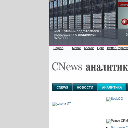
«Mr. Сумкин» подготовился к
К
прекращению поддержки
б
WS2003
English
Mobile
Android
Light
Twitter (topnew
Заоблачная оптимизация: как
Р
Faberlic изменил подход к
п
аналитике
CNEWS
НОВОСТИ
АНАЛИТИКА
Что такое 