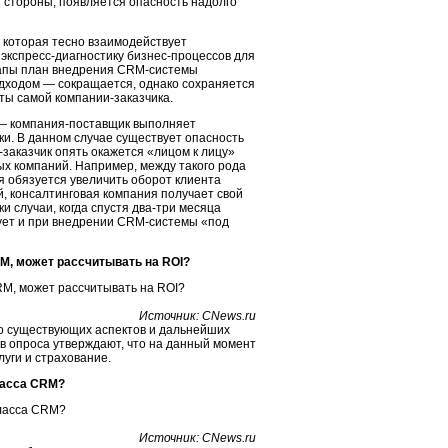
 стороны, появляется опасность надолго
 которая тесно взаимодействует
экспресс-диагностику бизнес-процессов для
тапы план внедрения CRM-системы
одходом — сокращается, однако сохраняется
сты самой
компании-за
казчика.
 — компания-поставщик выполняет
ки. В данном случае существует опасность
-за
казчик опять окажется «лицом к лицу»
х компаний. Например, между такого рода
я обязуется увеличить оборот клиента
ий, консалтинговая компания получает свой
ки случаи, когда спустя два-три месяца
вует и при внедрении CRM-системы «под
M, может рассчитывать на ROI?
Источник: CNews.ru
о существующих аспектов и дальнейших
в опроса утверждают, что на данный момент
луги и страхование.
ласса CRM?
Источник: CNews.ru