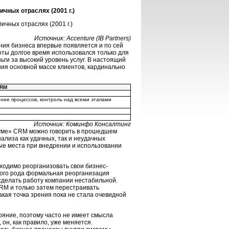
чных отраслях (2001 г.)
Источник: Accenture (IB Partners)
ния бизнеса впервые появляется и по сей
оты долгое время использовался только для
ги за высокий уровень услуг. В настоящий
ия основной массе клиентов, кардинально
CRM
ение процессов, контроль над всеми этапами
Источник: Коминфо Консалтинг
«буме» CRM можно говорить в прошедшем
ализа как удачных, так и неудачных
ые места при внедрении и использовании
одимо реорганизовать свои бизнес-
акого рода формальная реорганизация
делать работу компании нестабильной.
CRM и только затем перестраивать
кая точка зрения пока не стала очевидной
ояние, поэтому часто не имеет смысла
 он, как правило, уже меняется.