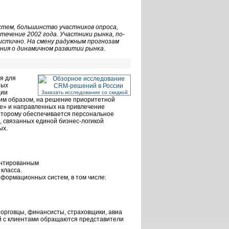
стем, большинство участников опроса,
течение 2002 года. Участники рынка, по-
истично. На смену радужным прогнозам
ния о динамичном развитии рынка
.
я для
ных
ции
Заказать исследование со скидкой
им образом, на решение приоритетной
е» и направленных на привлечение
 которому обеспечивается персональное
 связанных единой бизнес-логикой
ых.
ентированным
класса.
формационных систем, в том числе:
орговцы, финансисты, страховщики, авиа
ий с клиентами обращаются представители