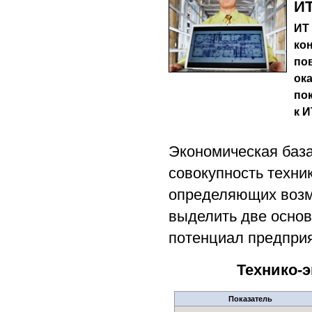
И
ИТ
ко
по
ока
по
к И
Экономическая баз
совокупность техни
определяющих возм
выделить две основ
потенциал предприя
Технико-
Показатель