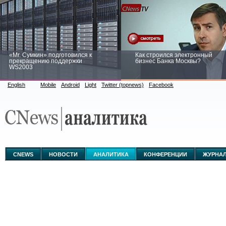
«Mr. Сумкин» подготовился к
Как строился электронный
прекращению поддержки
бизнес Банка Москвы?
WS2003
English
Mobile
Android
Light
Twitter (topnews)
Facebook
Заоблачная оптимизация: как
Рейтинг CNewsInfrastructure 20
Faberlic изменил подход к
приглашаем участвовать
аналитике
CNEWS
НОВОСТИ
АНАЛИТИКА
КОНФЕРЕНЦИИ
ЖУРНА