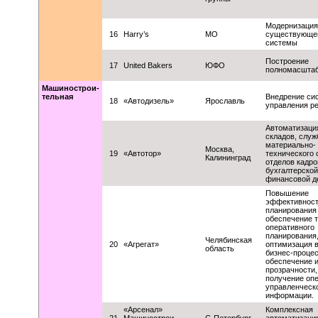
Модернизация
16
Harry’s
МО
существующе
системы
Построение
17
United Bakers
ЮФО
полномасшта
Машинострои-
тельная
Внедрение си
18
«Автодизель»
Ярославль
управления р
Автоматизаци
складов, служ
материально-
Москва,
19
«Автотор»
технического 
Калининград
отделов кадро
бухгалтерской
финансовой д
Повышение
эффективнос
планирования
обеспечение 
оперативного
планирования
Челябинская
20
«Агрегат»
оптимизация 
область
бизнес-процес
обеспечение 
прозрачности,
получение оп
управленческ
информации.
«Арсенал»
Комплексная