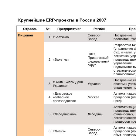
Крупнейшие ERP-проекты в России 2007
Отрасль
№
Предприятие*
Регион
Про
Пищевая
Северо-
Построение
1
«Балтика»
Запад
полномасшта
Разработка К
(управление 
бух. и налог. у
ЦФО,
логистика, уп
Приволжский
2
«Бахетле»
производство
федеральный
управление
округ
недвижимость
стратегическо
планирование
Построение е
«Вимм-Билль-Данн
3
Украина
системы учет
Украина»
управления п
«Дымовское
Автоматизаци
4
колбасное
Москва
процессов (о
производство»
цикл)
Автоматизаци
производстве
5
«Лебедянский»
Лебедянь
финансовых,
логистических
процессов пр
Автоматизаци
Северо-
6
«Ливиз»
процессов (ло
Запад
сбыт, произво