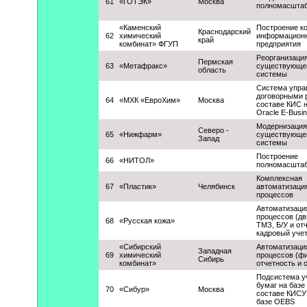
61
«ГОТЭК»
Москва
полномасшта
«Каменский
Построение к
Краснодарский
62
химический
информацион
край
комбинат» ФГУП
предприятия
Реорганизаци
Пермская
63
«Метафракс»
существующе
область
системы
Система упра
договорными 
64
«МХК «ЕвроХим»
Москва
составе КИС н
Oracle E-Busin
Модернизация
Северо -
65
«Нижфарм»
существующе
Запад
системы
Построение
66
«НИТОЛ»
полномасшта
Комплексная
67
«Пластик»
Челябинск
автоматизация
процессов
Автоматизаци
процессов (д
68
«Русская кожа»
ТМЗ, Б/У и от
кадровый учет
«Сибирский
Автоматизаци
Западная
69
химический
процессов (ф
Сибирь
комбинат»
отчетность и 
Подсистема у
бумаг на базе
70
«Сибур»
Москва
составе КИСУ
базе OEBS