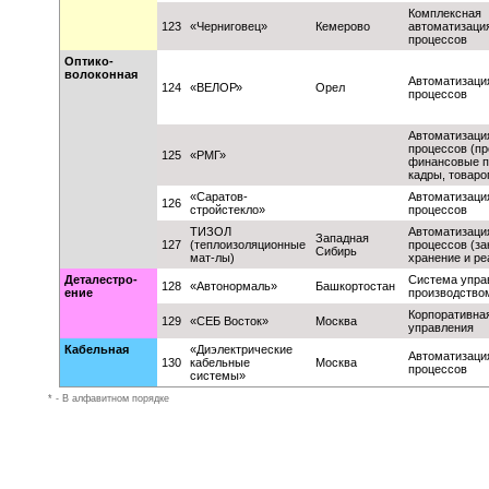
Комплексная
123
«Черниговец»
Кемерово
автоматизация
процессов
Оптико-
волоконная
Автоматизаци
124
«ВЕЛОР»
Орел
процессов
Автоматизаци
процессов (пр
125
«РМГ»
финансовые п
кадры, товаро
«Саратов-
Автоматизаци
126
стройстекло»
процессов
ТИЗОЛ
Автоматизаци
Западная
127
(теплоизоляционные
процессов (за
Сибирь
мат-лы)
хранение и ре
Деталестро-
Система упра
128
«Автонормаль»
Башкортостан
ение
производство
Корпоративна
129
«СЕБ Восток»
Москва
управления
Кабельная
«Диэлектрические
Автоматизаци
130
кабельные
Москва
процессов
системы»
* - В алфавитном порядке