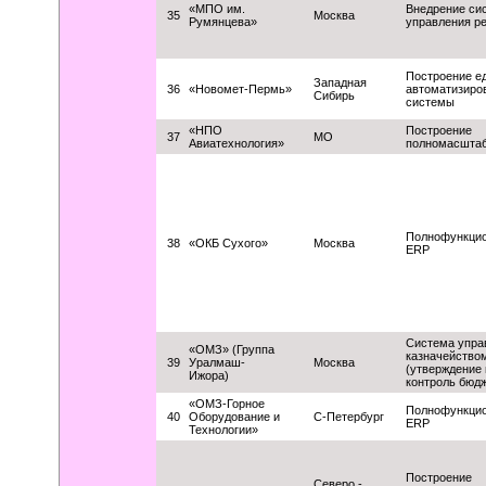
«МПО им.
Внедрение си
35
Москва
Румянцева»
управления р
Построение е
Западная
36
«Новомет-Пермь»
автоматизиро
Сибирь
системы
«НПО
Построение
37
МО
Авиатехнология»
полномасшта
Полнофункци
38
«ОКБ Сухого»
Москва
ERP
Система упра
«ОМЗ» (Группа
казначейство
39
Уралмаш-
Москва
(утверждение 
Ижора)
контроль бюд
«ОМЗ-Горное
Полнофункци
40
Оборудование и
С-Петербург
ERP
Технологии»
Построение
Северо -