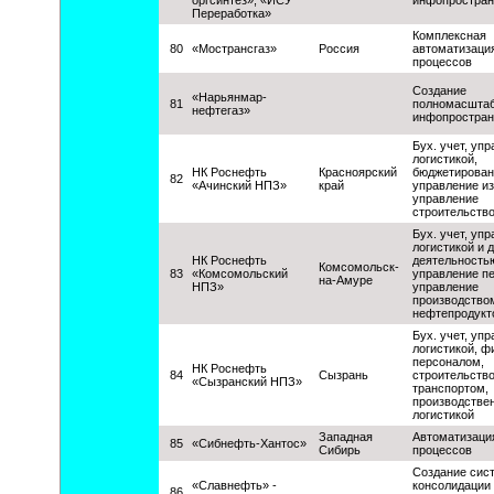
оргсинтез», «ИСУ
инфопростран
Переработка»
Комплексная
80
«Мострансгаз»
Россия
автоматизация
процессов
Создание
«Нарьянмар-
81
полномасштаб
нефтегаз»
инфопростран
Бух. учет, уп
логистикой,
НК Роснефть
Красноярский
бюджетирован
82
«Ачинский НПЗ»
край
управление и
управление
строительств
Бух. учет, уп
логистикой и 
НК Роснефть
деятельность
Комсомольск-
83
«Комсомольский
управление п
на-Амуре
НПЗ»
управление
производство
нефтепродукт
Бух. учет, уп
логистикой, ф
персоналом,
НК Роснефть
84
Сызрань
строительств
«Сызранский НПЗ»
транспортом,
производстве
логистикой
Западная
Автоматизаци
85
«Сибнефть-Хантос»
Сибирь
процессов
Создание сис
«Славнефть» -
консолидации
86