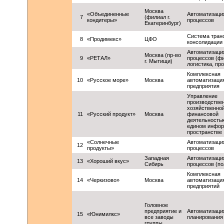
Москва
«Объединенные
Автоматизаци
7
(филиал г.
кондитеры»
процессов
Екатеринбург)
Система тран
8
«Продимекс»
ЦФО
консолидации
Автоматизаци
Москва (пр-во
9
«РЕТАЛ»
процессов (ф
г. Мытищи)
логистика, пр
Комплексная
10
«Русское море»
Москва
автоматизаци
предприятия
Управление
производстве
хозяйственной
11
«Русский продукт»
Москва
финансовой
деятельность
едином инфо
пространстве
«Солнечные
Автоматизаци
12
продукты»
процессов
Западная
Автоматизаци
13
«Хороший вкус»
Сибирь
процессов (по
Комплексная
14
«Черкизово»
Москва
автоматизаци
предприятий
Головное
предприятие и
Автоматизаци
15
«Юнимилкс»
все заводы
планирования
группы