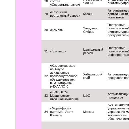
28
состав
Челны
системы упра
«Северсталь-авто»)
Автоматизаци
«Казанский
29
Казань
деятельности,
вертолетный завод»
логистикой
Построение
Западная
полномасшта
30
«Камов»
Сибирь
системы упра
предприятием
Построение
Центральный
31
«Коммаш»
полномасштаб
регион
инфопростран
«Комсомольское-
на-Амуре
авиационное
Хабаровский
Автоматизаци
32
производственное
край
процессов пр
объединение им.
Ю.А. Гагарина»
(«КнААПО»)
«КРАНЭКС»
Автоматизаци
33
Машиностро-
ЦФО
процессов
ительная компания
Бух. и налогов
«Моринформ-
управление п
34
система - Агат»
Москва
управление м
Концерн
техническим
обеспечением