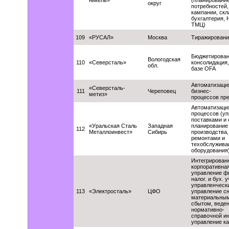
никель»
(планировани
округ
потребностей
кампании, скл
бухгалтерия, 
ТМЦ)
109
«РУСАЛ»
Москва
Тиражировани
Бюджетирован
Вологодская
110
«Северсталь»
консолидация,
обл.
базе OFA
Автоматизаци
«Северсталь-
111
Череповец
бизнес-
метиз»
процессов пр
Автоматизаци
процессов (у
поставками и
«Уральская Сталь
Западная
планирование 
112
Металлоинвест»
Сибирь
производства,
ремонтами и
техобслужива
оборудования
Интегрирован
корпоративна
управление ф
налог. и бух. у
управленчески
113
«Электросталь»
ЦФО
управление с
материальным
сбытом, веде
нормативно-
справочной и
управление к