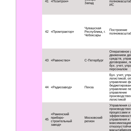
41
«Позитрон»
полномасштаб
Запад
ИС
Чувашская
Построение
42
«Промтрактор»
Республика, г.
полномасшта
Чебоксары
Оперативное 
движением де
средств, упра
43
«Равенство»
С-Петербург
договорами, л
бух. учет, уп
персоналом
Бух. учет, уп
логистикой, о
управление ф
бюджетирован
44
«Радиозавод»
Пенза
управление п
управление
производстве
логистикой
Управления с
производстве
процессами и
«Раменский
эффективнос
приборо-
Московский
45
управления и
строительный
регион
максимизации
завод»
отказоустойчи
масштабируе