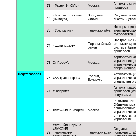
Автоматизаци
71
«ТехноНИКОЛЬ»
Москва
процесса
«Томскнефтехим»
Западная
Создание ком
72
(«Сибур»)
Сибирь
системы упра
Информацион
73
«Уралкалий»
Пермская обл.
аналитическа
руководства
Построение с
Первомайский
автоматизиро
74
«Щекиноазот»
район
системы бизн
процессов
Корпоративна
управления (
75
Dr Reddy’s
Москва
управленчески
операционная 
Нефтегазовая
Автоматизаци
Россия,
76
«АК Транснефть»
управленческ
Беларусь
специальных 
Автоматизаци
77
«Газпром»
процессов (у
ресурсами)
Развитие сист
Общекорпора
планирование 
78
«ЛУКОЙЛ-Информ»
Москва
управленческ
отчетности, К
управление
«ЛУКОЙЛ-Пермь»,
«ЛУКОЙЛ-
Создание
79
Пермнефте-
Пермский край
полномасштаб