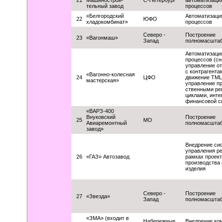
21
Машинострои-
С-Петербург
автоматизация
тельный завод
процессов
«Белгородский
Автоматизаци
22
ЮФО
хладокомбинат»
процессов
Северо -
Построение
23
«Вагонмаш»
Запад
полномасшта
Автоматизаци
процессов (сн
управление о
с контрагента
«Вагонно-колесная
24
ЦФО
движение ТМЦ
мастерская»
управление п
ственными р
циклами, инте
финансовой с
«ВАРЗ-400
Внуковский
Построение
25
МО
Авиаремонтный
полномасшта
завод»
Внедрение си
управления р
26
«ГАЗ» Автозавод
рамках проек
производства 
изделия
Северо -
Построение
27
«Звезда»
Запад
полномасшта
«ЗМА» (входит в
Набережные
Внедрение ко