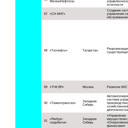
МегионНефтегаз
управленческ
отчетности
Создание сис
87
«СН-МНГ»
управления с
обслуживани
Реорганизаци
88
«Татнефть»
Татарстан
существующе
89
«ТНК ВР»
Москва
Развитие КИС
Автоматизиро
система упра
Западная
90
«Тюментрансгаз»
производстве
Сибирь
хозяйственно
деятельность
«Управление
«Ямбург-
Западная
имуществом»
91
газдобыча»
Сибирь
«Оперативное
финансами»