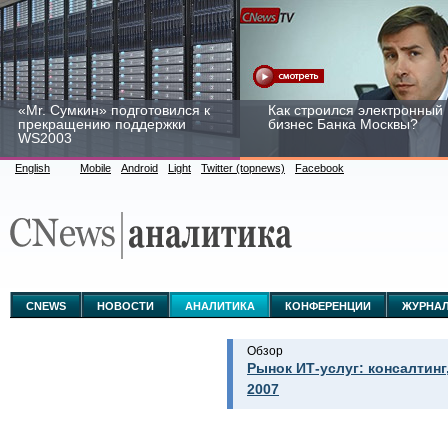
«Mr. Сумкин» подготовился к
Как строился электронный
прекращению поддержки
бизнес Банка Москвы?
WS2003
English
Mobile
Android
Light
Twitter (topnews)
Facebook
Заоблачная оптимизация:
Рейтинг CNewsInfrastructur
как Faberlic изменил подход
2015: приглашаем
к аналитике
участвовать
CNEWS
НОВОСТИ
АНАЛИТИКА
КОНФЕРЕНЦИИ
ЖУРНА
Обзор
Рынок ИТ-услуг: консалтинг
2007