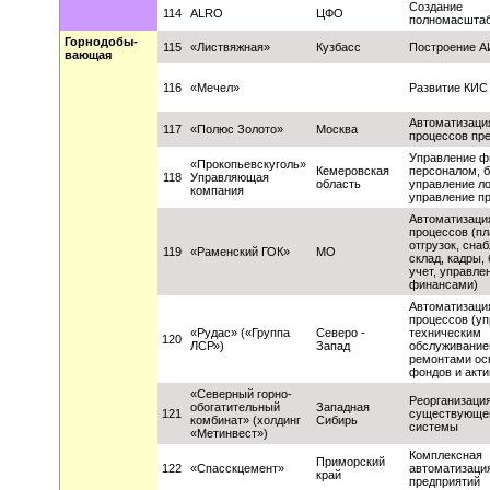
Создание
114
ALRO
ЦФО
полномасшта
Горнодобы-
115
«Листвяжная»
Кузбасс
Построение 
вающая
116
«Мечел»
Развитие КИС
Автоматизаци
117
«Полюс Золото»
Москва
процессов пр
Управление ф
«Прокопьевскуголь»
Кемеровская
персоналом, б
118
Управляющая
область
управление ло
компания
управление п
Автоматизаци
процессов (п
отгрузок, снаб
119
«Раменский ГОК»
МО
склад, кадры, 
учет, управле
финансами)
Автоматизаци
процессов (у
«Рудас» («Группа
Северо -
техническим
120
ЛСР»)
Запад
обслуживание
ремонтами ос
фондов и акти
«Северный горно-
Реорганизаци
обогатительный
Западная
121
существующе
комбинат» (холдинг
Сибирь
системы
«Метинвест»)
Комплексная
Приморский
122
«Спасскцемент»
автоматизаци
край
предприятий