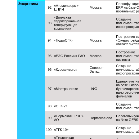
Энергетика
Полнофункци
«Атоминформ»
92
Москва
ERP на базе 
ЦНИИ
портальных р
«Волжская
Создание
территориальная
93
полномасштаб
генерирующая
инфопростран
компания»
Построение с
94
«ГидроОГК»
Москва
«Энерготрейди
обязательств
Построение
95
«ЕЭС России» РАО
Москва
полномасшта
системы
Создание
Северо -
96
«Курскэнерго»
полномасштаб
Запад
инфопростран
Единая учетн
на базе Типо
97
«Мострансгаз»
ЦФО
бухгалтерског
налогового уч
филиалов
Создание
98
«ОГК-2»
полномасшта
«Пермская ГРЭС»
Налоговый уч
99
Пермская обл.
АО
на базе OEBS
Создание
100
«ТГК-10»
полномасшта
«Тюменская