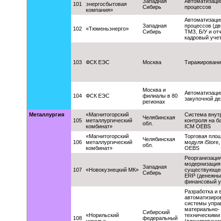
Западная
Автоматизаци
101
энергосбытовая
Сибирь
процессов
компания»
Автоматизаци
Западная
процессов (д
102
«Тюменьэнерго»
Сибирь
ТМЗ, Б/У и от
кадровый учет
103
ФСК ЕЭС
Москва
Тиражировани
Москва и
Автоматизаци
104
ФСК ЕЭС
филиалы в 80
закупочной д
регионах
Металлургия
«Магнитогорский
Система внут
Челябинская
105
металлургический
контроля на б
обл.
комбинат»
ICM OEBS
«Магнитогорский
Торговая площ
Челябинская
106
металлургический
модуля iStore,
обл.
комбинат»
OEBS
Реорганизация
модернизация
Западная
107
«Новокузнецкий МК»
существующе
Сибирь
ERP (денежны
финансовый у
Разработка и 
автоматизиро
системы упра
материально-
Сибирский
«Норильский
техническими
108
федеральный