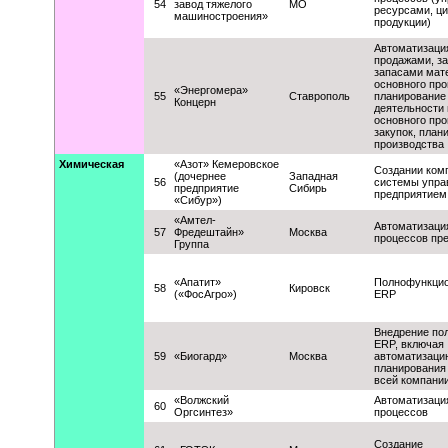
54
завод тяжелого
МО
ресурсами, ц
машиностроения»
продукции)
Автоматизаци
продажами, за
запасами мат
основного про
«Энергомера»
55
Ставрополь
планирование
Концерн
деятельности 
основного про
закупок, план
производства
Химическая
«Азот» Кемеровское
Создании ком
(дочернее
Западная
56
системы упра
предприятие
Сибирь
предприятием
«Сибур»)
«Амтел-
Автоматизаци
57
Фредештайн»
Москва
процессов пр
Группа
«Апатит»
Полнофункци
58
Кировск
(«ФосАгро»)
ERP
Внедрение пол
ERP, включая
59
«Биогард»
Москва
автоматизаци
планирования
всей компани
«Волжский
Автоматизаци
60
Оргсинтез»
процессов
Создание