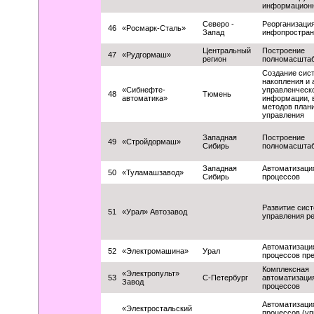
информацион
Северо -
Реорганизаци
46
«Росмарк-Сталь»
Запад
инфопростран
Центральный
Построение
47
«Рудгормаш»
регион
полномасшта
Создание сис
накопления и 
«Сибнефте-
управленческ
48
Тюмень
автоматика»
информации, 
методов план
управления
Западная
Построение
49
«Стройдормаш»
Сибирь
полномасшта
Западная
Автоматизаци
50
«Туламашзавод»
Сибирь
процессов
Развитие сис
51
«Урал» Автозавод
управления р
Автоматизаци
52
«Электромашина»
Урал
процессов пр
Комплексная
«Электропульт»
53
С-Петербург
автоматизация
Завод
процессов
Автоматизаци
«Электростальский
процессов (у