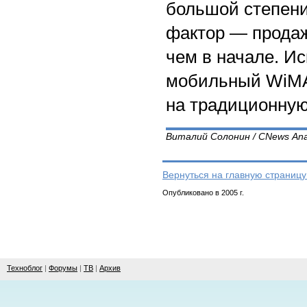
большой степени
фактор — продажи
чем в начале. И
мобильный WiMAX
на традиционную
Виталий Солонин / CNews Anal
Вернуться на главную страницу
Опубликовано в 2005 г.
Техноблог
|
Форумы
|
ТВ
|
Архив