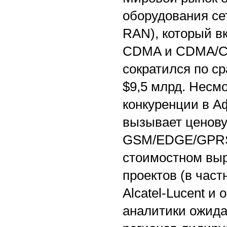
оборудования се
RAN), который в
CDMA и CDMA/CD
сократился по с
$9,5 млрд. Несм
конкуренции в А
вызывает ценову
GSM/EDGE/GPRS,
стоимостном выр
проектов (в частн
Alcatel-Lucent и
аналитики ожида