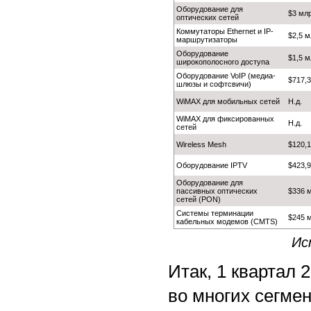
Оборудование для
$3 мл
оптических сетей
Коммутаторы Ethernet и IP-
$2,5 м
маршрутизаторы
Оборудование
$1,5 м
широкополосного доступа
Оборудование VoIP (медиа-
$717,3
шлюзы и софтсвичи)
WiMAX для мобильных сетей
Н.д.
WiMAX для фиксированных
Н.д.
сетей
Wireless Mesh
$120,1
Оборудование IPTV
$423,9
Оборудование для
пассивных оптических
$336 
сетей (PON)
Системы терминации
$245 
кабельных модемов (CMTS)
Ис
Итак, 1 квартал
во многих сегмен