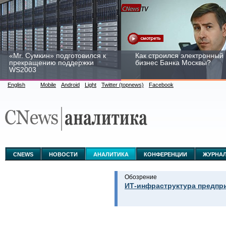
«Mr. Сумкин» подготовился к
Как строился электронный
прекращению поддержки
бизнес Банка Москвы?
WS2003
English
Mobile
Android
Light
Twitter (topnews)
Facebook
Заоблачная оптимизация:
Рейтинг CNewsInfrastructur
как Faberlic изменил подход
2015: приглашаем
к аналитике
участвовать
CNEWS
НОВОСТИ
АНАЛИТИКА
КОНФЕРЕНЦИИ
ЖУРНА
Обозрение
ИТ-инфраструктура предпри