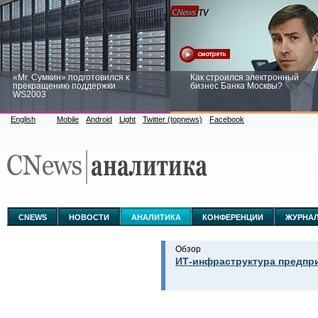
«Mr. Сумкин» подготовился к
Как строился электронный
прекращению поддержки
бизнес Банка Москвы?
WS2003
English
Mobile
Android
Light
Twitter (topnews)
Facebook
Заоблачная оптимизация: как
Рейтинг CNewsInfrastructure 20
Faberlic изменил подход к
приглашаем участвовать
аналитике
CNEWS
НОВОСТИ
АНАЛИТИКА
КОНФЕРЕНЦИИ
ЖУРНА
Обзор
ИТ-инфраструктура предпри