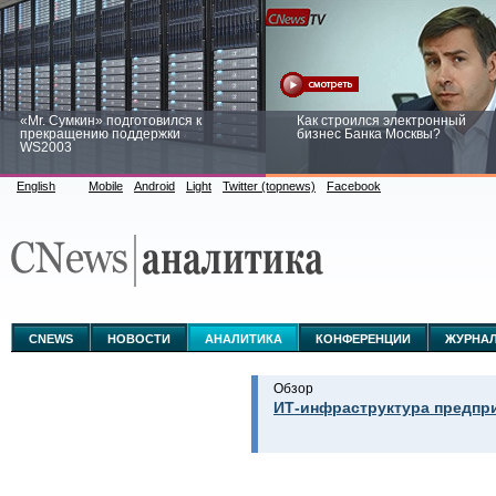
«Mr. Сумкин» подготовился к
Как строился электронный
прекращению поддержки
бизнес Банка Москвы?
WS2003
English
Mobile
Android
Light
Twitter (topnews)
Facebook
Заоблачная оптимизация: как
Рейтинг CNewsInfrastructure 20
Faberlic изменил подход к
приглашаем участвовать
аналитике
CNEWS
НОВОСТИ
АНАЛИТИКА
КОНФЕРЕНЦИИ
ЖУРНА
Обзор
ИТ-инфраструктура предпри