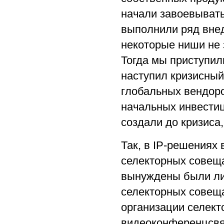
начали завоевыват
выполнили ряд внед
некоторые ниши не
Тогда мы приступил
наступил кризисны
глобальных вендоро
начальных инвестиц
создали до кризиса,
Так, в IP-решениях
селекторных совеща
вынуждены были ли
селекторных совеща
организации селек
видеоконференцсвя