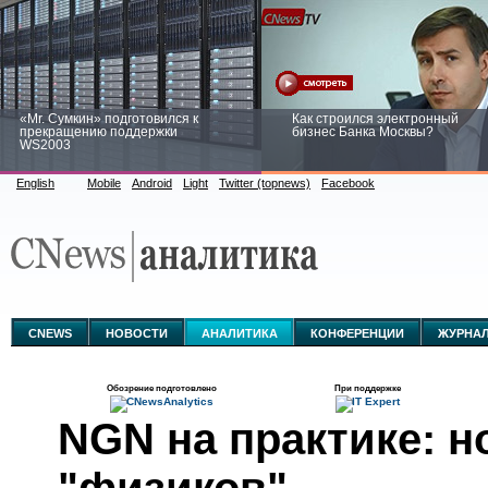
«Mr. Сумкин» подготовился к
Как строился электронный
прекращению поддержки
бизнес Банка Москвы?
WS2003
English
Mobile
Android
Light
Twitter (topnews)
Facebook
Заоблачная оптимизация: как
Рейтинг CNewsInfrastructure 20
Faberlic изменил подход к
приглашаем участвовать
аналитике
CNEWS
НОВОСТИ
АНАЛИТИКА
КОНФЕРЕНЦИИ
ЖУРНА
Обозрение подготовлено
При поддержке
NGN на практике: н