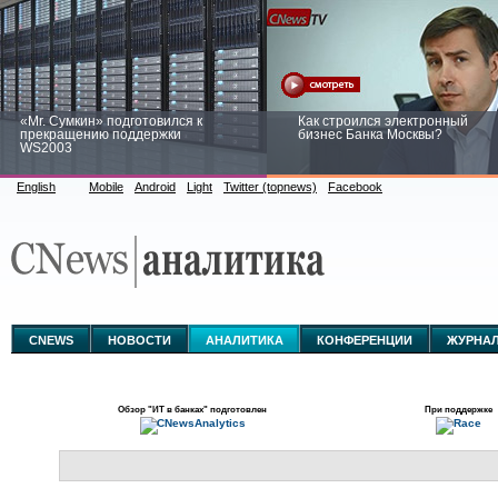
«Mr. Сумкин» подготовился к
Как строился электронный
прекращению поддержки
бизнес Банка Москвы?
WS2003
English
Mobile
Android
Light
Twitter (topnews)
Facebook
Заоблачная оптимизация: как
Рейтинг CNewsInfrastructure 20
Faberlic изменил подход к
приглашаем участвовать
аналитике
CNEWS
НОВОСТИ
АНАЛИТИКА
КОНФЕРЕНЦИИ
ЖУРНА
Обзор
"ИТ в банках"
подготовлен
При поддержке