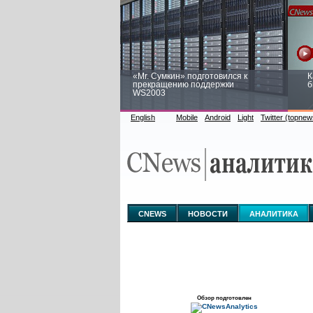
«Mr. Сумкин» подготовился к
К
прекращению поддержки
б
WS2003
English
Mobile
Android
Light
Twitter (topnew
Заоблачная оптимизация: как
Р
Faberlic изменил подход к
п
аналитике
CNEWS
НОВОСТИ
АНАЛИТИКА
Обзор подготовлен