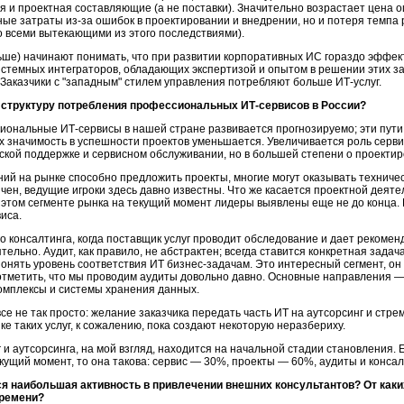
 и проектная составляющие (а не поставки). Значительно возрастает цена 
ые затраты из-за ошибок в проектировании и внедрении, но и потеря темпа 
о всеми вытекающими из этого последствиями).
ольше) начинают понимать, что при развитии корпоративных ИС гораздо эффек
стемных интеграторов, обладающих экспертизой и опытом в решении этих зад
 Заказчики с "западным" стилем управления потребляют больше
ИТ-услуг
.
и структуру потребления профессиональных
ИТ-сервисов
в России?
сиональные
ИТ-сервисы
в нашей стране развивается прогнозируемо; эти пут
 значимость в успешности проектов уменьшается. Увеличивается роль сервис
еской поддержке и сервисном обслуживании, но в большей степени о проектир
ний
на рынке способно предложить проекты, многие могут оказывать техничес
чен, ведущие игроки здесь давно известны. Что же касается проектной дея
 этом сегменте рынка на текущий момент лидеры выявлены еще не до конца. 
виса.
го консалтинга, когда поставщик услуг проводит обследование и дает рекомен
ельно. Аудит, как правило, не абстрактен; всегда ставится конкретная зад
понять уровень соответствия ИТ
бизнес-задачам
. Это интересный сегмент, он
отметить, что мы проводим аудиты довольно давно. Основные направления 
омплексы и системы хранения данных.
все не так просто: желание заказчика передать часть ИТ на аутсорсинг и стр
е таких услуг, к сожалению, пока создают некоторую неразбериху.
 аутсорсинга, на мой взгляд, находится на начальной стадии становления. Ес
ущий момент, то она такова: сервис — 30%, проекты — 60%, аудиты и конса
ся наибольшая активность в привлечении внешних консультантов? От как
времени?