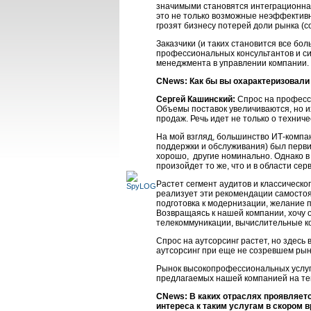
значимыми становятся интеграционная
это не только возможные неэффективн
грозят бизнесу потерей доли рынка (с
Заказчики (и таких становится все б
профессиональных консультантов и си
менеджмента в управлении компании.
CNews: Как бы вы охарактеризовал
Сергей Кашинский:
Спрос на профес
Объемы поставок увеличиваются, но их
продаж. Речь идет не только о технич
На мой взгляд, большинство
ИТ-компа
поддержки и обслуживания) был перви
хорошо, другие номинально. Однако в
произойдет то же, что и в области сер
Растет сегмент аудитов и классическо
реализует эти рекомендации самостоят
подготовка к модернизации, желание 
Возвращаясь к нашей компании, хочу 
телекоммуникации, вычислительные к
Спрос на аутсорсинг растет, но здесь 
аутсорсинг при еще не созревшем рынк
Рынок высокопрофессиональных услуг и
предлагаемых нашей компанией на тек
CNews: В каких отраслях проявляет
интереса к таким услугам в скором 