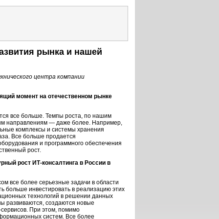
азвития рынка и нашей
хнического центра компании
оящий момент на отечественном рынке
ется все больше. Темпы роста, по нашим
рым направлениям — даже более. Например,
ьные комплексы и системы хранения
раза. Все больше продается
оборудования и программного обеспечения
ственный рост.
урный рост
ИТ-консалтинга
в России в
ом все более серьезные задачи в области
сть больше инвестировать в реализацию этих
рмационных технологий в решении данных
ы развиваются, создаются новые
-сервисов
. При этом, помимо
нформационных систем. Все более