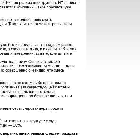
ошибки при реализации крупного
ИТ-проекта
:
развития компании. Такие просчеты уже
тивнее, выгоднее привлекать
ач. Также хочется отметить роль стиля
и уже были пройдены на западном рынке.
ов, а следовательно, и их доля в объемах
овании, внедрении, аудите, консалтинге.
кую поддержку. Сервис (в смысле
тельности — ею занимаются многие — одни
Но совершенно очевидно, что здесь
дации, но по
каким-либо
причинам не
ача: оптимизация существующей системы,
 требует отдельного разговора.
— информационная безопасность, сети и
емление
сервис-провайдера
продать
ли говорить о структуре услуг,
лтинг — 10%.
их вертикальных рынков следует ожидать