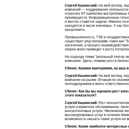
Сергей Кашинский:
На мой взгляд, ли
компаний — поддержание лояльности с
отраслях ИТ наиболее востребованы б
преимуществ. Информационные техноло
и жестко ставятся задачи. Именно по
находятся в числе ключевых. У нас бо
предложить.
Промышленность, ТЭК и государственны
существует ряд программ, таких как "
населения, а процесс взаимодействия 
скорее всего приведет к росту потреб
На подходе также "реальный сектор эк
компании. Здесь, помимо роста бизне
CNews: Какими критериями, на ваш в
Сергей Кашинский:
На мой взгляд, пе
компании на рынке. Вторым по значим
генподрядчиком и взять ответственнос
CNews: Как бы вы оценили рост кон
этого показателя?
Сергей Кашинский:
Рост консалтингов
услуги (сервисное обслуживание, прое
консалтинговые услуги. Увеличение же
высокоуровневых услуг в течение ближ
возможность оказать такие услуги на 
CNews: Какие наиболее интересные