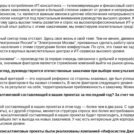
деры в потреблении
ИТ-консалтинга
— телекоммуникации и финансовый секто
воих заказчиков, которая в большой степени зависит от уровня и непрерывн
изнесом, т.к. являются важным звеном в цепочке обеспечения непрерывност
гии находятся под пристальным вниманием руководства высшего уровня. Ка
этому здесь высоки темпы развития и спрос на высокопрофессиональные
ИТ-у
гатый опыт работы с этими заказчиками, мы инвестируем значительные средств
й сектор пока отстают. Здесь своя жизнь и свой темп. Тем не менее, движен
Электронная Россия" и "Электронная Москва", призванных сделать работу орг
населения с этими структурами более комфортным. По сути, это такая же за
ности в крупных вычислительных центрах и
ИТ-сервисах
высокого уровня.
ономики" — производство (в первую очередь связанное с добычей и перерабо
са, значимым фактором является стремление компаний выйти на рынок ценны
згляд, руководствуются отечественные заказчики при выборе консультан
рвый критерий — это хороший референс со стороны знакомых, где был успеш
ости фактором я бы назвал стоимость. В числе факторов следующего уровня
ть за результат на себя, территориальная приближенность к заказчику. Можно
салтинговой составляющей в ваших проектах за последний год? За счет ч
ой составляющей в наших проектах в этом году — более чем в два раза. С од
кты), а с другой стороны, меняется структура спроса: все более востребов
 консалтинговой составляющей в наших проектах будет происходить, в перву
айших лет и выхода на новых заказчиков. У нас есть интересные для корпор
высоком уровне.
 консалтинговые проекты были реализованы компанией «Инфосистем Джет