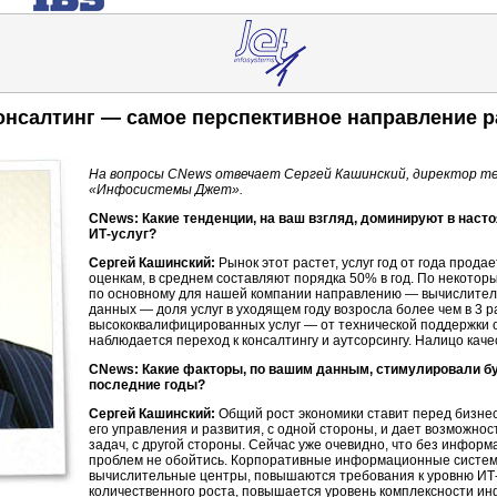
онсалтинг — самое перспективное направление р
На вопросы CNews отвечает Сергей Кашинский, директор те
«Инфосистемы Джет».
CNews: Какие тенденции, на ваш взгляд, доминируют в наст
ИТ-услуг
?
Сергей Кашинский:
Рынок этот растет, услуг год от года прода
оценкам, в среднем составляют порядка 50% в год. По некото
по основному для нашей компании направлению — вычислител
данных — доля услуг в уходящем году возросла более чем в 3 
высококвалифицированных услуг — от технической поддержки 
наблюдается переход к консалтингу и аутсорсингу. Налицо каче
CNews: Какие факторы, по вашим данным, стимулировали б
последние годы?
Сергей Кашинский:
Общий рост экономики ставит перед бизнес
его управления и развития, с одной стороны, и дает возможно
задач, с другой стороны. Сейчас уже очевидно, что без инфо
проблем не обойтись. Корпоративные информационные систем
вычислительные центры, повышаются требования к уровню
ИТ
количественного роста, повышается уровень комплексности и