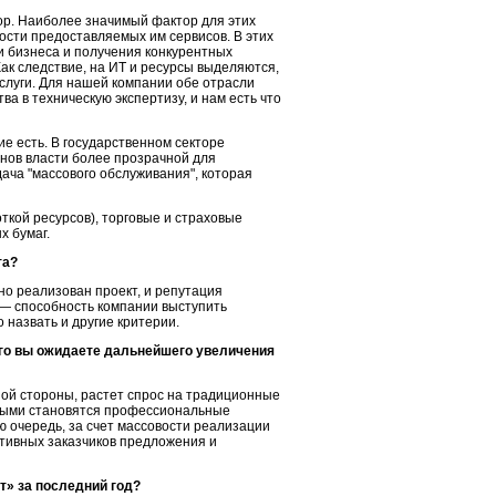
р. Наиболее значимый фактор для этих
ости предоставляемых им сервисов. В этих
и бизнеса и получения конкурентных
к следствие, на ИТ и ресурсы выделяются,
слуги
. Для нашей компании обе отрасли
а в техническую экспертизу, и нам есть что
ие есть. В государственном секторе
анов власти более прозрачной для
дача "массового обслуживания", которая
ткой ресурсов), торговые и страховые
х бумаг.
та?
но реализован проект, и репутация
 — способность компании выступить
 назвать и другие критерии.
его вы ожидаете дальнейшего увеличения
ной стороны, растет спрос на традиционные
анными становятся профессиональные
ю очередь, за счет массовости реализации
ативных заказчиков предложения и
» за последний год?