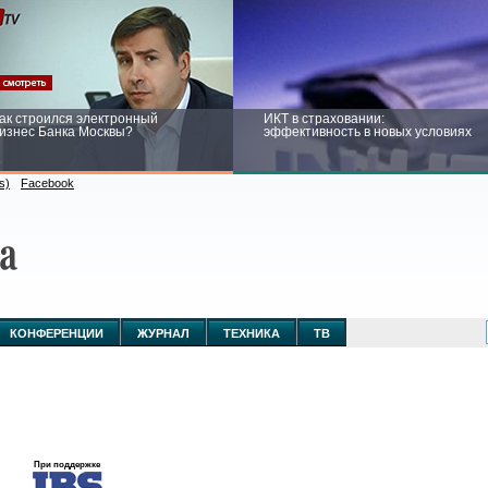
ак строился электронный
ИКТ в страховании:
изнес Банка Москвы?
эффективность в новых условиях
s)
Facebook
ейтинг CNewsInfrastructure 2015:
Информационная безопасность
риглашаем участвовать
бизнеса и госструктур: развитие в
новых условиях
КОНФЕРЕНЦИИ
ЖУРНАЛ
ТЕХНИКА
ТВ
При поддержке