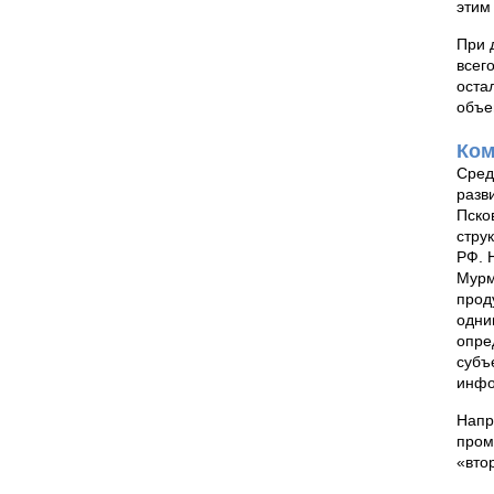
этим
При 
всег
оста
объе
Ком
Сред
разв
Пско
стру
РФ. 
Мурм
прод
одни
опре
субъ
инфо
Напр
пром
«вто