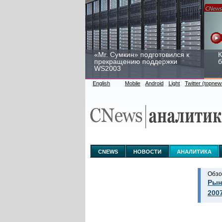
«Mr. Сумкин» подготовился к
К
прекращению поддержки
б
WS2003
English
Mobile
Android
Light
Twitter (topnew
Заоблачная оптимизация:
Р
как Faberlic изменил подход
2
к аналитике
у
CNEWS
НОВОСТИ
АНАЛИТИКА
Обзо
Рын
200