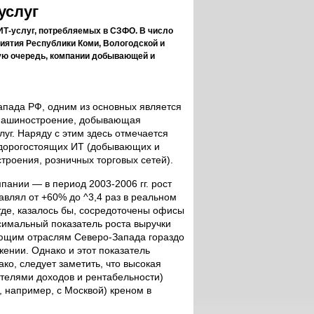
услуг
ИТ-услуг, потребляемых в СЗФО. В число
иятия Республики Коми, Вологодской и
вую очередь, компании добывающей и
пада РФ, одним из основных является
о машиностроение, добывающая
уг. Наряду с этим здесь отмечается
 дорогостоящих ИТ (добывающих и
роения, розничных торговых сетей).
пании — в период 2003-2006 гг. рост
влял от +60% до ^3,4 раз в реальном
где, казалось бы, сосредоточены офисы
симальный показатель роста выручки
ющим отраслям Северо-Запада гораздо
жении. Однако и этот показатель
ко, следует заметить, что высокая
телями доходов и рентабельности)
 например, с Москвой) креном в