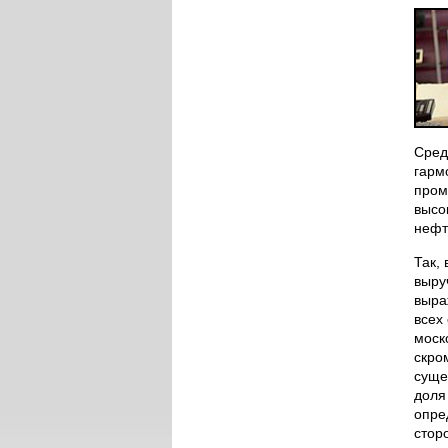
Сред
гарм
пром
высо
нефт
Так,
выру
выра
всех
моск
скро
суще
доля
опре
стор