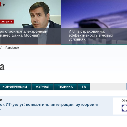
ак строился электронный
ИКТ в страховании:
изнес Банка Москвы?
эффективность в новых
условиях
s)
Facebook
ейтинг CNewsInfrastructure
Информационная
015: приглашаем
безопасность бизнеса и
частвовать
госструктур: развитие в
КОНФЕРЕНЦИИ
ЖУРНАЛ
ТЕХНИКА
ТВ
новых условиях
р
Обз
ок ИТ-услуг: консалтинг, интеграция, аутсорсинг
7