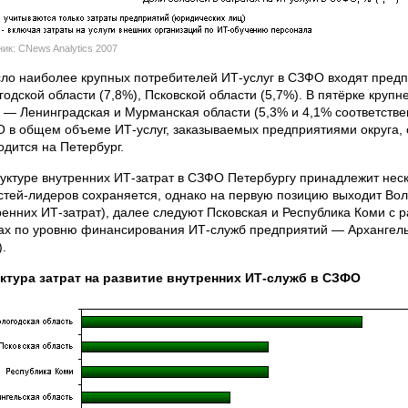
ик: CNews Analytics 2007
сло наиболее крупных потребителей ИТ-услуг в СЗФО входят предп
годской области (7,8%), Псковской области (5,7%). В пятёрке кру
г — Ленинградская и Мурманская области (5,3% и 4,1% соответстве
 в общем объеме ИТ-услуг, заказываемых предприятиями округа, с
одится на Петербург.
руктуре внутренних ИТ-затрат в СЗФО Петербургу принадлежит нес
стей-лидеров сохраняется, однако на первую позицию выходит Воло
ренних ИТ-затрат), далее следуют Псковская и Республика Коми с 
ах по уровню финансирования ИТ-служб предприятий — Архангельс
).
ктура затрат на развитие внутренних ИТ-служб в СЗФО