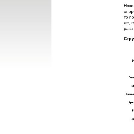
Нако
опер
то п
же, 
раза
Стру