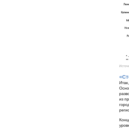
Источн
«Ст
Итак
Осно
разв
из п
горо
реги
Конц
уров