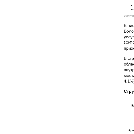
Источн
В чи
Воло
услу
СЗФО
прих
В ст
обла
внут
мест
4,1%
Стру