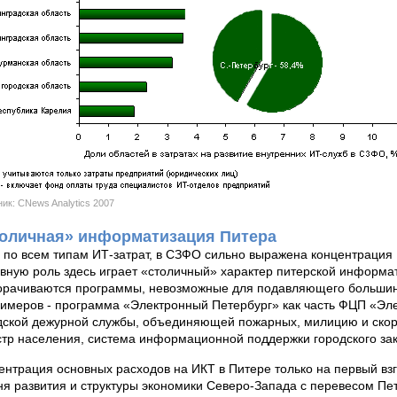
ик: CNews Analytics 2007
оличная» информатизация Питера
, по всем типам ИТ-затрат, в СЗФО сильно выражена концентрация И
вную роль здесь играет «столичный» характер питерской информат
орачиваются программы, невозможные для подавляющего большинс
римеров - программа «Электронный Петербург» как часть ФЦП «Эл
дской дежурной службы, объединяющей пожарных, милицию и ско
стр населения, система информационной поддержки городского зака
ентрация основных расходов на ИКТ в Питере только на первый вз
ня развития и структуры экономики Северо-Запада с перевесом Пет