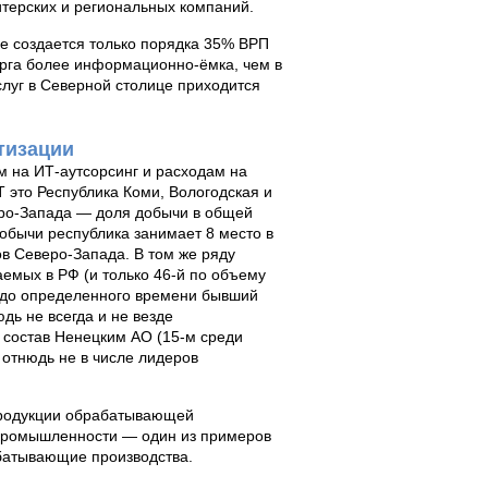
терских и региональных компаний.
ге создается только порядка 35% ВРП
бурга более информационно-ёмка, чем в
луг в Северной столице приходится
тизации
м на ИТ-аутсорсинг и расходам на
 это Республика Коми, Вологодская и
еро-Запада — доля добычи в общей
обычи республика занимает 8 место в
ов Северо-Запада. В том же ряду
емых в РФ (и только 46-й по объему
 до определенного времени бывший
дь не всегда и не везде
 состав Ненецким АО (15-м среди
отнюдь не в числе лидеров
продукции обрабатывающей
промышленности — один из примеров
батывающие производства.