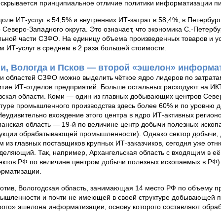
 скрывается принципиальное отличие политики информатизации пи
доле ИТ-услуг в 54,5% и внутренних ИТ-затрат в 58,4%, в Петербур
о Северо-Западного округа. Это означает, что экономика С.-Петер
льной части СЗФО. На единицу объема произведенных товаров и ус
м ИТ-услуг в среднем в 2 раза большей стоимости.
и, Вологда и Псков — второй «эшелон» информа
и областей СЗФО можно выделить чёткое ядро лидеров по затрата
итие ИТ-отделов предприятий. Больше остальных расходуют на ИКТ
вская области. Коми — один из главных добывающих центров Сев
ктуре промышленного производства здесь более 60% и по уровню д
Неудивительно вхождение этого центра в ядро ИТ-активных регион
анская область — 19-й по величине центр добычи полезных ископа
укции обрабатывающей промышленности). Однако сектор добычи,
м из главных поставщиков крупных ИТ-заказчиков, сегодня уже отню
деляющий. Так, например, Архангельская область с входящим в её
ектов РФ по величине центром добычи полезных ископаемых в РФ) 
рматизации.
отив, Вологодская область, занимающая 14 место РФ по объему 
ышленности и почти не имеющей в своей структуре добывающей 
рого» эшелона информатизации, основу которого составляют обра