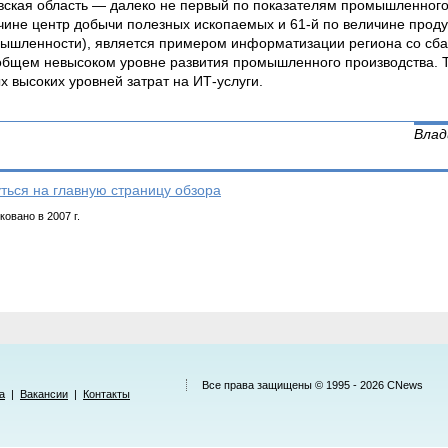
вская область — далеко не первый по показателям промышленного 
чине центр добычи полезных ископаемых и 61-й по величине про
ышленности), является примером информатизации региона со сба
общем невысоком уровне развития промышленного производства. Т
х высоких уровней затрат на ИТ-услуги.
Влад
ться на главную страницу обзора
овано в 2007 г.
Все права защищены © 1995 - 2026
CNews
а
|
Вакансии
|
Контакты