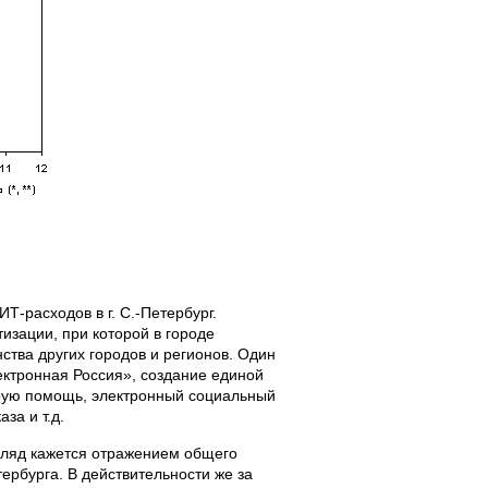
Т-расходов в г. С.-Петербург.
изации, при которой в городе
тва других городов и регионов. Один
ектронная Россия», создание единой
рую помощь, электронный социальный
за и т.д.
гляд кажется отражением общего
ербурга. В действительности же за