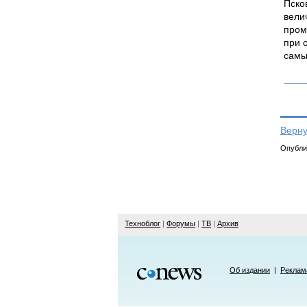
Пско
вели
пром
при 
самы
Верну
Опублик
Техноблог
|
Форумы
|
ТВ
|
Архив
Об издании
|
Реклам