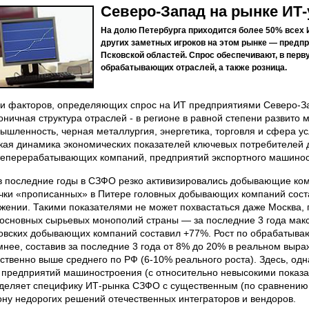
Северо-Запад на рынке ИТ-
На долю Петербурга приходится более 50% всех 
других заметных игроков на этом рынке — предпр
Псковской областей. Спрос обеспечивают, в пер
обрабатывающих отраслей, а также розница.
и факторов, определяющих спрос на ИТ предприятиями Северо-За
оничная структура отраслей - в регионе в равной степени развит
ышленность, черная металлургия, энергетика, торговля и сфера усл
кая динамика экономических показателей ключевых потребителей
еперерабатывающих компаний, предприятий экспортного машиност
 в последние годы в СЗФО резко активизировались добывающие ком
чки «прописанных» в Питере головных добывающих компаний соста
жении. Такими показателями не может похвастаться даже Москва, 
 основных сырьевых монополий страны — за последние 3 года мак
овских добывающих компаний составил +77%. Рост по обрабатыва
мнее, составив за последние 3 года от 8% до 20% в реальном выра
ственно выше среднего по РФ (6-10% реального роста). Здесь, одна
 предприятий машиностроения (с относительно невысокими показа
деляет специфику ИТ-рынка СЗФО с существенным (по сравнению,
ону недорогих решений отечественных интеграторов и вендоров.