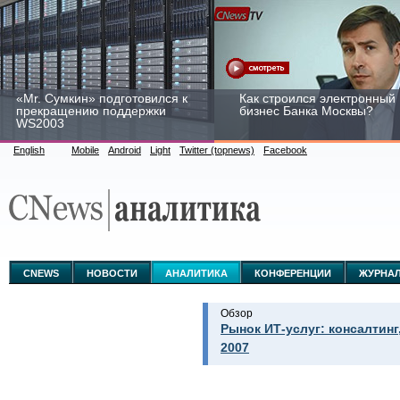
«Mr. Сумкин» подготовился к
Как строился электронный
прекращению поддержки
бизнес Банка Москвы?
WS2003
English
Mobile
Android
Light
Twitter (topnews)
Facebook
Заоблачная оптимизация:
Рейтинг CNewsInfrastructur
как Faberlic изменил подход
2015: приглашаем
к аналитике
участвовать
CNEWS
НОВОСТИ
АНАЛИТИКА
КОНФЕРЕНЦИИ
ЖУРНА
Обзор
Рынок ИТ-услуг: консалтинг
2007