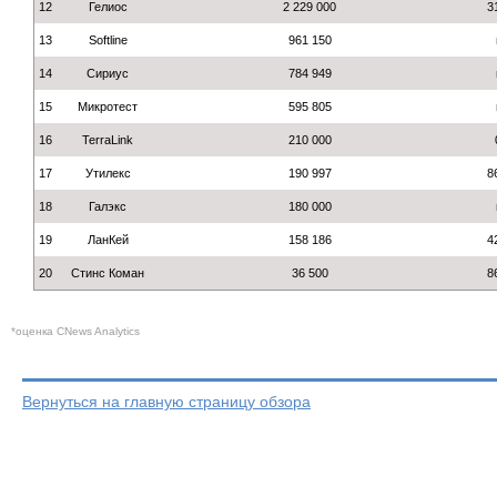
12
Гелиос
2 229 000
3
13
Softline
961 150
14
Сириус
784 949
15
Микротест
595 805
16
TerraLink
210 000
17
Утилекс
190 997
8
18
Галэкс
180 000
19
ЛанКей
158 186
4
20
Стинс Коман
36 500
8
*оценка СNews Analytics
Вернуться на главную страницу обзора