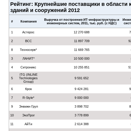
Рейтинг: Крупнейшие поставщики в области
зданий и сооружений 2012
Выручка от построения ИТ-инфраструктуры и
Инже
#
Компания
инженерных систем, 2011, тыс. руб. (с НДС)
сис
1
Астерос
12 270 688
2
BCC
11 897 709
9
8
Техносерв*
11 669 765
3
ЛАНИТ*
10 500 000
4
Ситроникс
10 255 851
5
ITG (INLINE
5
Technologies
9 591 652
Group)
6
Крок
9 424 281
7
R-Style*
9 000 000
9
Энвижн Груп
3 898 702
10
ЭкоПрог
3 778 899
11
АйТи
2 614 388