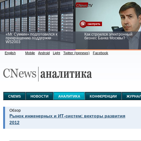
«Mr. Сумкин» подготовился к
Как строился электронный
прекращению поддержки
бизнес Банка Москвы?
WS2003
English
Mobile
Android
Light
Twitter (topnews)
Facebook
Заоблачная оптимизация: как
Рейтинг CNewsInfrastructure 20
Faberlic изменил подход к
приглашаем участвовать
аналитике
CNEWS
НОВОСТИ
АНАЛИТИКА
КОНФЕРЕНЦИИ
ЖУРНА
Обзор
Рынок инженерных и ИТ-систем: векторы развития
2012