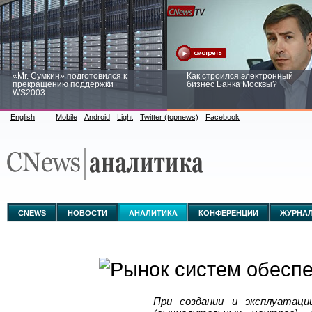
«Mr. Сумкин» подготовился к
Как строился электронный
прекращению поддержки
бизнес Банка Москвы?
WS2003
English
Mobile
Android
Light
Twitter (topnews)
Facebook
Заоблачная оптимизация: как
Рейтинг CNewsInfrastructure 20
Faberlic изменил подход к
приглашаем участвовать
аналитике
CNEWS
НОВОСТИ
АНАЛИТИКА
КОНФЕРЕНЦИИ
ЖУРНА
При создании и эксплуатаци