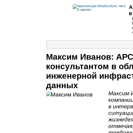
А
в
Максим Иванов: АРС
консультантом в об
инженерной инфраст
данных
Максим 
компании
в интер
ситуаци
жизнеде
отмечая
требован