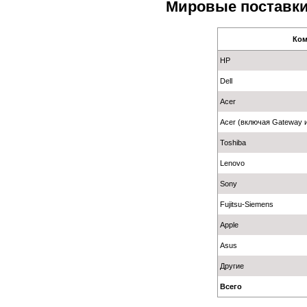
Мировые поставки 
Ко
HP
Dell
Acer
Acer (включая Gateway и
Toshiba
Lenovo
Sony
Fujitsu-Siemens
Apple
Asus
Другие
Всего