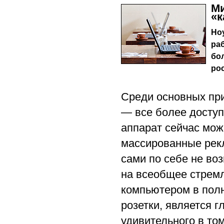
Ми
«к
Но
ра
бо
рос
Среди основных при
— все более доступ
аппарат сейчас мож
массированные рекл
сами по себе не во
на всеобщее стремл
компьютером в полн
розетки, является 
удивительного в том