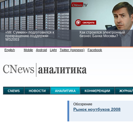
«Mr. Сумкин» подготовился к
Как строился электронный
прекращению поддержки
бизнес Банка Москвы?
WS2003
English
Mobile
Android
Light
Twitter (topnews)
Facebook
Заоблачная оптимизация: как
Рейтинг CNewsInfrastructure 20
Faberlic изменил подход к
приглашаем участвовать
аналитике
CNEWS
НОВОСТИ
АНАЛИТИКА
КОНФЕРЕНЦИИ
ЖУРНА
Обозрение
Рынок ноутбуков 2008